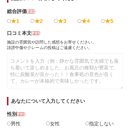
総合評価
必須
★1
★2
★3
★4
★5
口コミ本文
必須
施設の雰囲気や訪問した感想をお寄せください。
誹謗中傷やクレームの投稿はご遠慮ください。
あなたについて入力してください
性別
必須
男性
女性
指定しない