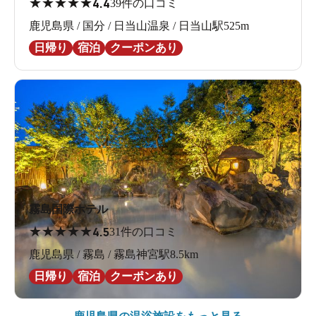
★
★
★
★
★
4.4
39件の口コミ
鹿児島県 / 国分 / 日当山温泉 / 日当山駅525m
日帰り
宿泊
クーポンあり
霧島国際ホテル
★
★
★
★
★
4.5
31件の口コミ
鹿児島県 / 霧島 / 霧島神宮駅8.5km
日帰り
宿泊
クーポンあり