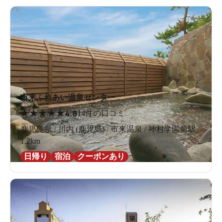
市来ふれあい温泉センター
★
★
★
★
★
4.8
14件の口コミ
鹿児島県 / 川内 (鹿児島) / 市来温泉 / 神村学園前駅
1.2km
日帰り
宿泊
クーポンあり