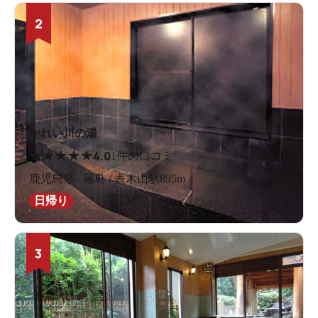
2
かれい川の湯
★
★
★
★
★
4.0
1件の口コミ
鹿児島県 / 霧島 / 表木山駅895m
日帰り
3