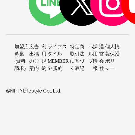
加盟店
広告
利
ライフス
特定商
ヘ
採
運
個人情
募集
出稿
用
タイル
取引法
ル
用
営
報保護
(資料
のご
規
MEMBER
に基づ
プ
情
会
ポリ
請求)
案内
約
S+規約
く表記
報
社
シー
©NIFTY Lifestyle Co., Ltd.