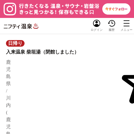
ログイン
履歴
メニュー
日帰り
入来温泉 柴垣湯（閉館しました）
鹿
児
島
県
/
川
内
(
鹿
児
島