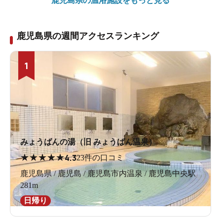
鹿児島県の
温浴施設をもっと見る
鹿児島県の週間アクセスランキング
1
みょうばんの湯（旧 みょうばん温泉）
★
★
★
★
★
4.3
23件の口コミ
鹿児島県 / 鹿児島 / 鹿児島市内温泉 / 鹿児島中央駅
281m
日帰り