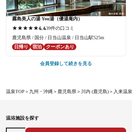
霧島美人の湯 You湯（優湯庵内）
★
★
★
★
★
4.4
39件の口コミ
鹿児島県 / 国分 / 日当山温泉 / 日当山駅525m
日帰り
宿泊
クーポンあり
会員登録して続きを見る
温泉TOP
＞
九州・沖縄
＞
鹿児島県
＞
川内 (鹿児島)
＞
入来温泉
温浴施設を探す