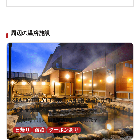
周辺の温浴施設
SPA HOTEL YUTTARIKAN (旧 ゆったり館)
★
★
★
★
★
2.8
5件の口コミ
鹿児島県 / 川内 (鹿児島) / 川内駅6.7km
日帰り
宿泊
クーポンあり