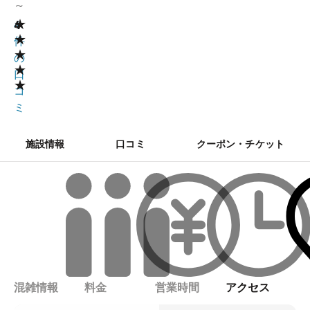
～
★
4
4
★
件
★
の
★
口
★
コ
ミ
施設情報
口コミ
クーポン・チケット
混雑情報
料金
営業時間
アクセス