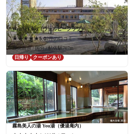
WellBe Club（ウェルビークラブ）
★
★
★
★
★
5.0
2件の口コミ
鹿児島県 / 国分 / 帖佐駅707m
日帰り
クーポンあり
霧島美人の湯 You湯（優湯庵内）