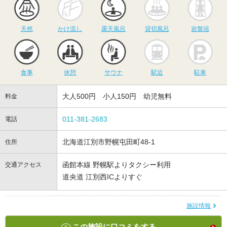
天然
かけ流し
露天風呂
貸切風呂
岩盤浴
食事
休憩
サウナ
駅近
駐
食事
休憩
サウナ
駅近
駐車
大人500円 小人150円 幼児無料
料金
011-381-2683
電話
北海道江別市野幌屯田町48-1
住所
函館本線 野幌駅よりタクシー利用
交通アクセス
道央道 江別西ICよりすぐ
施設情報
この施設に口コミをする