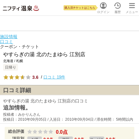
購入済チケットはこちら
ログイン
履歴
メニュー
施設情報
口コミ
クーポン・チケット
やすらぎの湯 北のたまゆら 江別店
北海道 / 札幌
日帰り
3.6
/
口コミ 19件
口コミ詳細
やすらぎの湯 北のたまゆら 江別店の口コミ
追加情報。
投稿者：みかりんさん
投稿日：2010年09月05日 / 入浴日： 2010年09月04日 / 滞在時間： 5時間以内
総合評価
0.0点
項目別