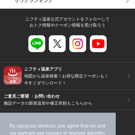
サウナランキング
ニフティ温泉公式アカウントをフォローして
おトク情報やクーポン情報を受け取ろう
ニフティ温泉アプリ
地図から温泉検索！お得な限定クーポンも！
今すぐダウンロード！
ご意見ご要望 ・お問い合わせ
施設データの新規追加や修正依頼もこちらから
スマートフォン
/
PC
加盟店募集（資料請求）
広告出稿のご案内
By using our services, you agree that we and
our
partners
use cookies to improve advertisi
利用規約
ライフスタイルMEMBERS+規約