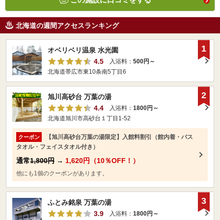
北海道の週間アクセスランキング
1
オベリベリ温泉 水光園
4.5
入浴料：
500円～
北海道帯広市東10条南5丁目6
2
旭川高砂台 万葉の湯
4.4
入浴料：
1800円～
北海道旭川市高砂台１丁目1-52
【旭川高砂台万葉の湯限定】入館料割引（館内着・バス
クーポン
タオル・フェイスタオル付き）
通常
1,800円
→
1,620円（10％OFF！）
他にも1個のクーポンがあります。
3
ふとみ銘泉 万葉の湯
3.9
入浴料：
1800円～