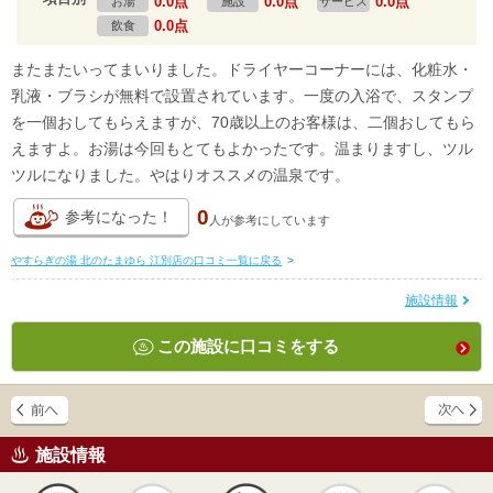
0.0点
0.0点
0.0点
お湯
施設
サービス
0.0点
飲食
またまたいってまいりました。ドライヤーコーナーには、化粧水・
乳液・ブラシが無料で設置されています。一度の入浴で、スタンプ
を一個おしてもらえますが、70歳以上のお客様は、二個おしてもら
えますよ。お湯は今回もとてもよかったです。温まりますし、ツル
ツルになりました。やはりオススメの温泉です。
0
参考になった！
人が
参考にしています
やすらぎの湯 北のたまゆら 江別店の口コミ一覧に戻る
>
施設情報
この施設に口コミをする
施設情報
天然
かけ流し
露天風呂
貸切風呂
岩