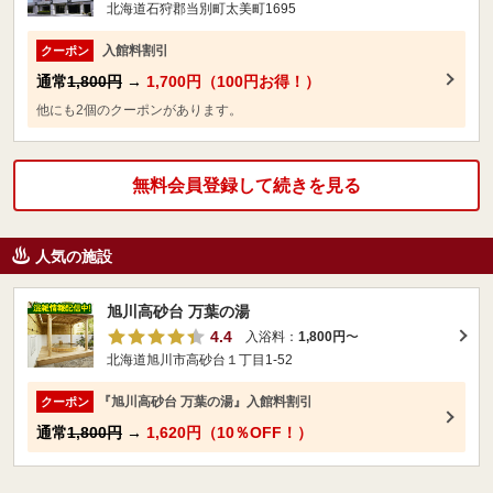
北海道石狩郡当別町太美町1695
入館料割引
クーポン
通常
1,800円
→
1,700円（100円お得！）
他にも2個のクーポンがあります。
無料会員登録して続きを見る
人気の施設
旭川高砂台 万葉の湯
4.4
入浴料：
1,800円
〜
北海道旭川市高砂台１丁目1-52
『旭川高砂台 万葉の湯』入館料割引
クーポン
通常
1,800円
→
1,620円（10％OFF！）