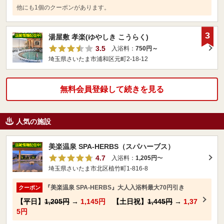
他にも1個のクーポンがあります。
3
湯屋敷 孝楽(ゆやしき こうらく)
3.5
入浴料：
750円～
埼玉県さいたま市浦和区元町2-18-12
無料会員登録して続きを見る
人気の施設
美楽温泉 SPA-HERBS（スパハーブス）
4.7
入浴料：
1,205円
〜
埼玉県さいたま市北区植竹町1-816-8
『美楽温泉 SPA-HERBS』大人入浴料最大70円引き
クーポン
【平日】
1,205円
→
1,145円
【土日祝】
1,445円
→
1,37
5円