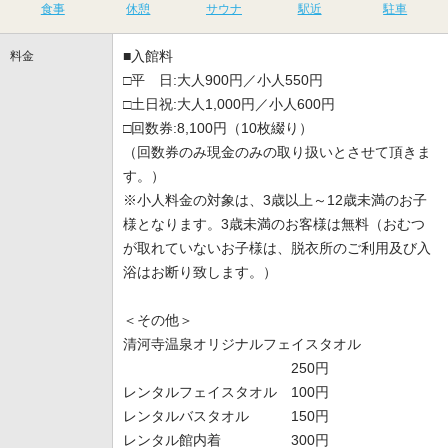
食事
休憩
サウナ
駅近
駐車
■入館料
料金
□平 日:大人900円／小人550円
□土日祝:大人1,000円／小人600円
□回数券:8,100円（10枚綴り）
（回数券のみ現金のみの取り扱いとさせて頂きま
す。）
※小人料金の対象は、3歳以上～12歳未満のお子
様となります。3歳未満のお客様は無料（おむつ
が取れていないお子様は、脱衣所のご利用及び入
浴はお断り致します。）
＜その他＞
清河寺温泉オリジナルフェイスタオル
250円
レンタルフェイスタオル 100円
レンタルバスタオル 150円
レンタル館内着 300円