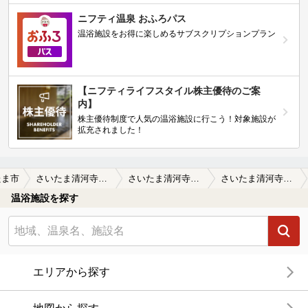
ニフティ温泉 おふろパス
温浴施設をお得に楽しめるサブスクリプションプラン
【ニフティライフスタイル株主優待のご案
内】
株主優待制度で人気の温浴施設に行こう！対象施設が
拡充されました！
たま市
さいたま清河寺温泉（せいがんじおんせん）
さいたま清河寺温泉（せいがんじおんせん）の口コミ一覧
さいたま清河寺温泉（せいがんじおんせん）の口コミ お休み処が静かで､爆睡しちゃいました！…
温浴施設を探す
エリアから探す