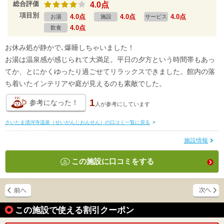
総合評価
4.0点
項目別
4.0点
4.0点
4.0点
お湯
施設
サービス
4.0点
飲食
お休み処が静かで､爆睡しちゃいました！
お湯は温泉感が感じられて大満足。平日の夕方という時間帯もあっ
てか、とにかくゆったり過ごせてリラックスできました。館内の落
ち着いたインテリアや庭が見えるのも素敵でした。
1
参考になった！
人が
参考にしています
さいたま清河寺温泉（せいがんじおんせん）の口コミ一覧に戻る
>
施設情報
この施設に口コミをする
この施設で使える割引クーポン