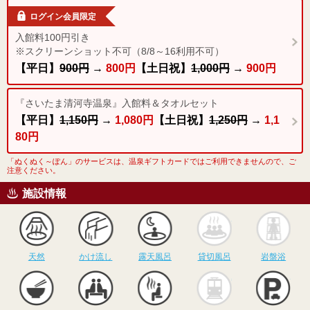
ログイン会員限定
入館料100円引き
※スクリーンショット不可（8/8～16利用不可）
【平日】
900円
→
800円
【土日祝】
1,000円
→
900円
『さいたま清河寺温泉』入館料＆タオルセット
【平日】
1,150円
→
1,080円
【土日祝】
1,250円
→
1,1
80円
「ぬくぬく～ぽん」のサービスは、温泉ギフトカードではご利用できませんので、ご
注意ください。
施設情報
天然
かけ流し
露天風呂
貸切風呂
岩
天然
かけ流し
露天風呂
貸切風呂
岩盤浴
食事
休憩
サウナ
駅近
駐