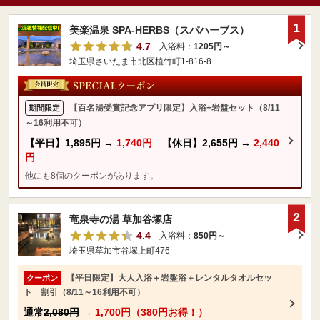
1
美楽温泉 SPA-HERBS（スパハーブス）
4.7
入浴料：
1205円～
埼玉県さいたま市北区植竹町1-816-8
【百名湯受賞記念アプリ限定】入浴+岩盤セット（8/11
期間限定
～16利用不可）
【平日】
1,895円
→
1,740円
【休日】
2,655円
→
2,440
円
他にも8個のクーポンがあります。
2
竜泉寺の湯 草加谷塚店
4.4
入浴料：
850円～
埼玉県草加市谷塚上町476
【平日限定】大人入浴＋岩盤浴＋レンタルタオルセッ
クーポン
ト 割引（8/11～16利用不可）
通常
2,080円
→
1,700円（380円お得！）