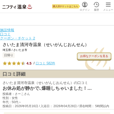
購入済チケットはこちら
ログイン
履歴
メニュー
施設情報
口コミ
クーポン・チケット
2
さいたま清河寺温泉（せいがんじおんせん）
埼玉県 / さいたま市
日帰り
お得なクーポンを見る
4.5
/
口コミ 582件
口コミ詳細
さいたま清河寺温泉（せいがんじおんせん）の口コミ
お休み処が静かで､爆睡しちゃいました！…
投稿者：さーこさん
性別：女性
年代：50代～
投稿日：2026年05月16日 / 入浴日： 2026年04月28日 / 滞在時間： 5時間以内