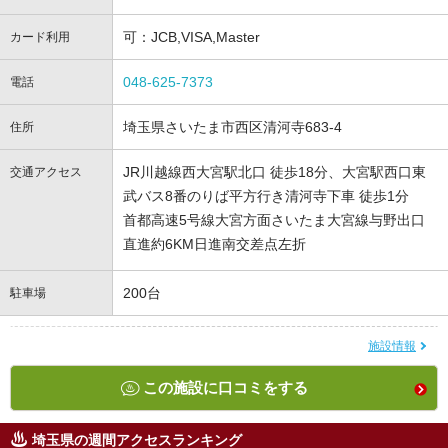
可：JCB,VISA,Master
カード利用
048-625-7373
電話
埼玉県さいたま市西区清河寺683-4
住所
JR川越線西大宮駅北口 徒歩18分、大宮駅西口東
交通アクセス
武バス8番のりば平方行き清河寺下車 徒歩1分
首都高速5号線大宮方面さいたま大宮線与野出口
直進約6KM日進南交差点左折
200台
駐車場
施設情報
この施設に口コミをする
埼玉県の週間アクセスランキング