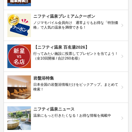
ニフティ温泉プレミアムクーポン
ノジマモバイル会員向け 通常よりもお得な「特別価
格」で人気の温泉を満喫できる！
【ニフティ温泉 百名湯2026】
行ってみたい施設に投票してプレゼントを当てよう！
（全10回開催 / 合計260名様）
岩盤浴特集
日本全国の岩盤浴情報だけをピックアップ。まとめて
検索！
ニフティ温泉ニュース
温泉にもっと行きたくなる！お得な情報を掲載中