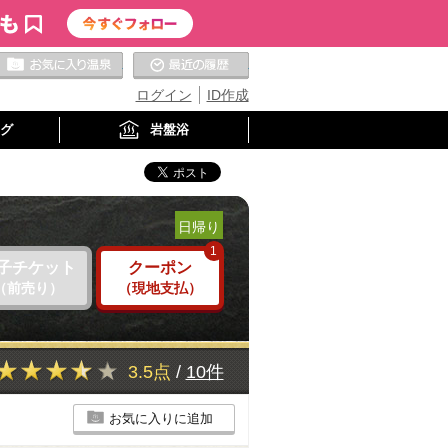
お気に入りの温泉
最近の履歴
ログイン
ID作成
グ
岩盤浴
日帰り
1
子チケット
クーポン
（前売り）
（現地支払）
3.5点
/
10件
お気に入りに追加