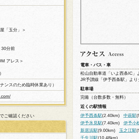
屋「玉分」＞
30分前
OOM アレス＞
電車・バス・車
0）
松山自動車道「いよ西条IC」
JR予讃線「伊予西条駅」より
ナンスのため臨時休業あり）
駐車場
u.com/
完備（台数多数・無料）
近くの駅情報
伊予西条駅
(2.40km)
中萩駅
(
でご確認ください
伊予氷見駅
(7.40km)
伊予小
新居浜駅
(9.00km)
玉之江駅
(
壬生川駅
(10.48km)