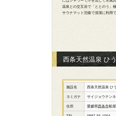
にはシャワーで汗を流して水風
温泉との交互浴で「ととのう」
サウナマット完備で清潔に利用
西条天然温泉 ひ
施設名
西条天然温泉 ひ
ヨミガナ
サイジョウテンネ
住所
愛媛県
西条市
船屋
TEL
0897-55-1004