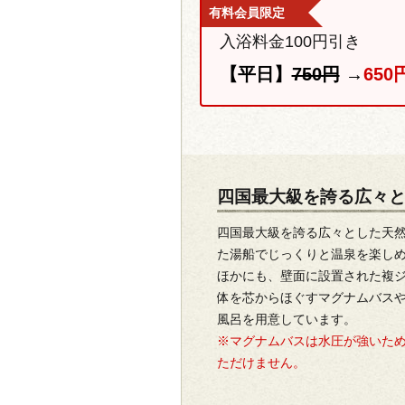
有料会員限定
入浴料金100円引き
【平日】
750円
→
650
四国最大級を誇る広々
四国最大級を誇る広々とした天
た湯船でじっくりと温泉を楽し
ほかにも、壁面に設置された複
体を芯からほぐすマグナムバス
風呂を用意しています。
※マグナムバスは水圧が強いた
ただけません。