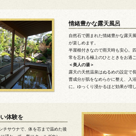
情緒豊かな露天風呂
自然石で囲まれた情緒豊かな露天
が楽しめます。
半屋根付きなので雨天時も安心。
常を忘れる極上のひとときをお過
＜美人の湯＞
露天の天然温泉はぬるめの設定で
曹成分が肌をなめらかに整え、入
に。ゆっくり浸かるほど効果が増
のい体験を
ンチサウナで、体を芯まで温めた後