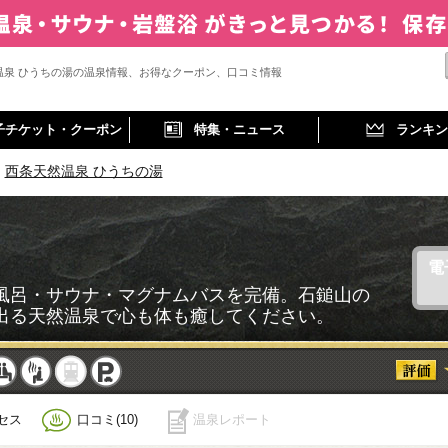
温泉 ひうちの湯の温泉情報、お得なクーポン、口コミ情報
子チケット・クーポン
特集・ニュース
ランキン
西条天然温泉 ひうちの湯
電
風呂・サウナ・マグナムバスを完備。石鎚山の
出る天然温泉で心も体も癒してください。
事
休憩
サウナ
駅近
駐車
セス
口コミ(10)
温泉レポート