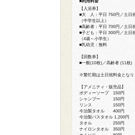
■利用料金
【入浴券】
■大 人：平日 750円／土日祝
（中学生以上）
■高齢者：平日 700円／土日祝
■子ども：平日 300円／土日祝
（4歳～小学生）
■乳幼児：無料
【回数券】
■一般(10枚)／高齢者 (11枚) 
※繁忙期は土日祝料金となり
【アメニティ・販売品】
ボディーソープ 150円
シャンプー 150円
リンス 150円
今治製タオル 400円
今治製バスタオル 1,200円
タオル 250円
ナイロンタオル 350円