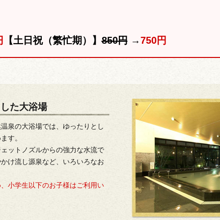
円
【土日祝（繁忙期）】
850円
→
750円
とした大浴場
然温泉の大浴場では、ゆったりとし
めます。
ジェットノズルからの強力な水流で
やかけ流し源泉など、いろいろなお
め、小学生以下のお子様はご利用い