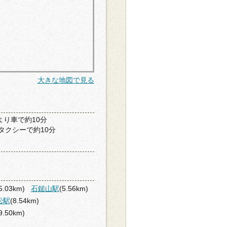
大きな地図で見る
より車で約10分
タクシーで約10分
5.03km)
石鎚山駅
(5.56km)
松駅
(8.54km)
9.50km)