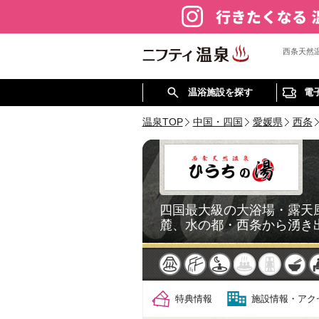
西条天然
温浴施設を探す
電
温泉TOP
中国・四国
愛媛県
西条
四国最大級の大浴場・露天
麓、水の都・西条から湧き
天然
かけ流し
露天風呂
貸切風呂
岩盤浴
食
特典情報
施設情報・アク