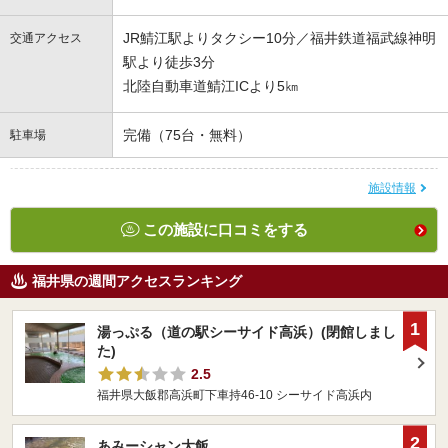
JR鯖江駅よりタクシー10分／福井鉄道福武線神明
交通アクセス
駅より徒歩3分
北陸自動車道鯖江ICより5㎞
完備（75台・無料）
駐車場
施設情報
この施設に口コミをする
福井県の週間アクセスランキング
1
湯っぷる（道の駅シーサイド高浜）(閉館しまし
た)
2.5
福井県大飯郡高浜町下車持46-10 シーサイド高浜内
2
あみーシャン大飯