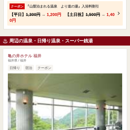
『山梨泊まれる温泉 より道の湯』入浴料割引
クーポン
【平日】
1,300円
→
1,200円
【土日祝】
1,500円
→
1,40
0円
周辺の温泉・日帰り温泉・スーパー銭湯
亀の井ホテル 福井
福井県 / 福井
日帰り
宿泊
クーポン