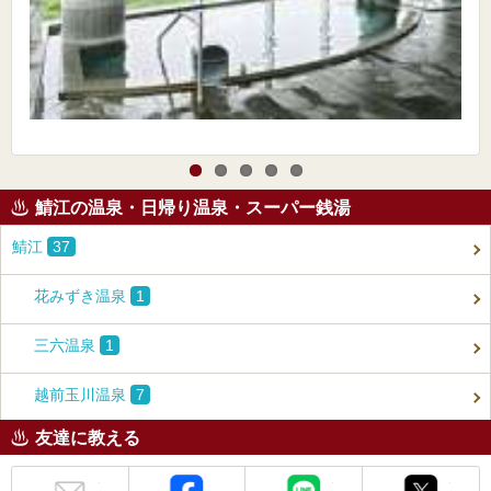
鯖江の温泉・日帰り温泉・スーパー銭湯
鯖江
37
花みずき温泉
1
三六温泉
1
越前玉川温泉
7
友達に教える
メール
Facebook
LINE
X