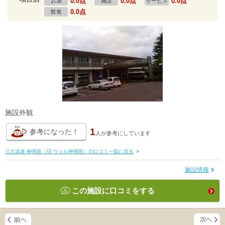
0.0点
0.0点
0.0点
お湯
施設
サービス
0.0点
飲食
施設外観
1
参考になった！
人が
参考にしています
三六温泉 神明苑（旧 ウェル神明苑）の口コミ一覧に戻る
>
施設情報
この施設に口コミをする