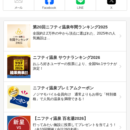
第20回ニフティ温泉年間ランキング2025
全国約2.2万件の中から頂点に選ばれた、2025年の人
気施設は…
ニフティ温泉 サウナランキング2026
おふろ好きユーザーの投票により、全国No.1サウナが
決定！
ニフティ温泉プレミアムクーポン
ノジマモバイル会員向け 通常よりもお得な「特別価
格」で人気の温泉を満喫できる！
【ニフティ温泉 百名湯2026】
行ってみたい施設に投票してプレゼントを当てよう！
（全10回開催 / 合計260名様）