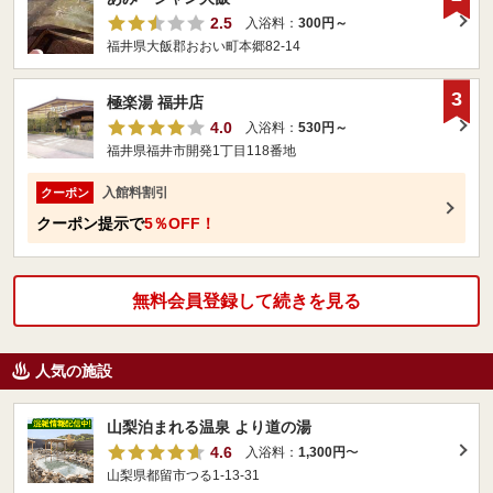
2.5
入浴料：
300円～
福井県大飯郡おおい町本郷82-14
3
極楽湯 福井店
4.0
入浴料：
530円～
福井県福井市開発1丁目118番地
入館料割引
クーポン
クーポン提示で
5％OFF！
無料会員登録して続きを見る
人気の施設
山梨泊まれる温泉 より道の湯
4.6
入浴料：
1,300円
〜
山梨県都留市つる1-13-31