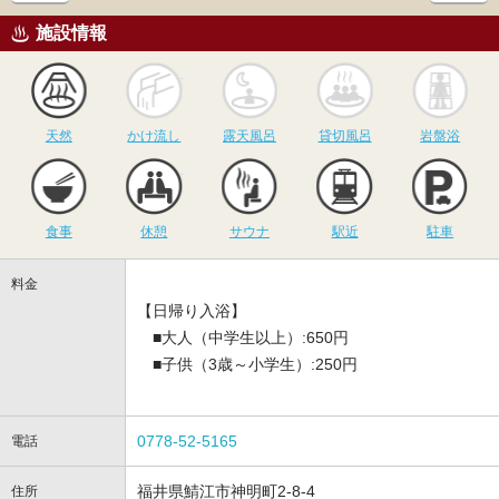
施設情報
天然
かけ流し
露天風呂
貸切風呂
岩
天然
かけ流し
露天風呂
貸切風呂
岩盤浴
食事
休憩
サウナ
駅近
駐
食事
休憩
サウナ
駅近
駐車
料金
【日帰り入浴】
■大人（中学生以上）:650円
■子供（3歳～小学生）:250円
0778-52-5165
電話
福井県鯖江市神明町2-8-4
住所