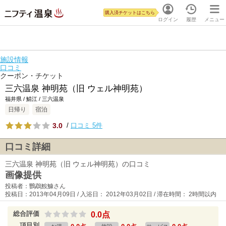
購入済チケットはこちら
ログイン
履歴
メニュー
施設情報
口コミ
クーポン・チケット
三六温泉 神明苑（旧 ウェル神明苑）
福井県 / 鯖江 / 三六温泉
日帰り
宿泊
3.0
/
口コミ 5件
口コミ詳細
三六温泉 神明苑（旧 ウェル神明苑）の口コミ
画像提供
投稿者：鸚鵡鮟鱇さん
投稿日：2013年04月09日 / 入浴日： 2012年03月02日 / 滞在時間： 2時間以内
総合評価
0.0点
項目別