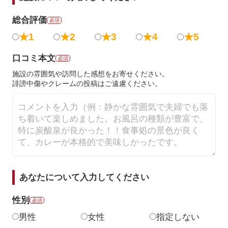
総合評価
必須
★1
★2
★3
★4
★5
口コミ本文
必須
施設の雰囲気や訪問した感想をお寄せください。
誹謗中傷やクレームの投稿はご遠慮ください。
あなたについて入力してください
性別
必須
男性
女性
指定しない