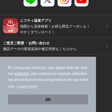
ニフティ温泉アプリ
地図から温泉検索！お得な限定クーポンも！
今すぐダウンロード！
ご意見ご要望 ・お問い合わせ
施設データの新規追加や修正依頼もこちらから
スマートフォン
/
PC
加盟店募集（資料請求）
広告出稿のご案内
By using our services, you agree that we and
our
partners
use cookies to improve advertisi
利用規約
ライフスタイルMEMBERS+規約
ng and enhance your experience on our servi
特定商取引法に基づく表記
ヘルプ
採用情報
ces.
Learn more
運営会社
個人情報保護ポリシー
©NIFTY Lifestyle Co., Ltd.
OK