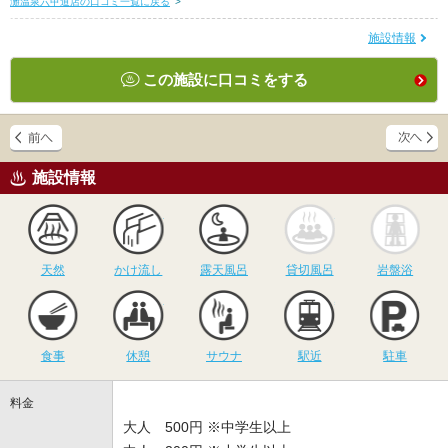
灘温泉六甲道店の口コミ一覧に戻る
>
施設情報
この施設に口コミをする
施設情報
天然
かけ流し
露天風呂
貸切風呂
岩
天然
かけ流し
露天風呂
貸切風呂
岩盤浴
食事
休憩
サウナ
駅近
駐
食事
休憩
サウナ
駅近
駐車
料金
大人 500円 ※中学生以上