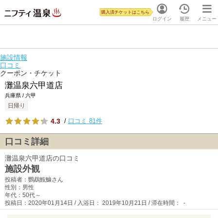
購入済チケットはこちら
ログイン
履歴
メニュー
施設情報
口コミ
クーポン・チケット
灘温泉六甲道店
兵庫県 / 六甲
日帰り
4.3
/
口コミ 81件
口コミ詳細
灘温泉六甲道店の口コミ
施設外観
投稿者：鸚鵡鮟鱇さん
性別：男性
年代：50代～
投稿日：2020年01月14日 / 入浴日： 2019年10月21日 / 滞在時間： -