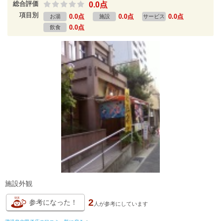
総合評価
0.0点
項目別
0.0点
0.0点
0.0点
お湯
施設
サービス
0.0点
飲食
施設外観
2
参考になった！
人が
参考にしています