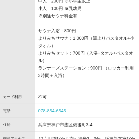
中人 200円 ※小学生以上
小人 100円 ※乳幼児
※別途サウナ料金有
サウナ入浴：800円
よりみちサウナ：1,000円（湯上りバスタオル+小
タオル）
よりみちセット：700円（入浴+タオル+バスタオ
ル）
ランナーズステーション：900円 （ロッカー利用
3時間＋入浴）
不可
カード利用
078-854-6545
電話
兵庫県神戸市灘区備後町3-4
住所
JR六甲道駅から南へ徒歩2～3分、阪神新在家駅か
交通アクセス