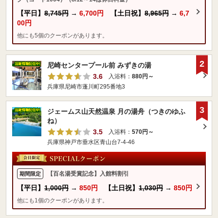
【平日】
8,745円
→
6,700円
【土日祝】
8,965円
→
6,7
00円
他にも5個のクーポンがあります。
2
尼崎センタープール前 みずきの湯
3.6
入浴料：
880円～
兵庫県尼崎市蓬川町295番地3
3
ジェームス山天然温泉 月の湯舟（つきのゆふ
ね）
3.5
入浴料：
570円～
兵庫県神戸市垂水区青山台7-4-46
【百名湯受賞記念】入館料割引
期間限定
【平日】
1,000円
→
850円
【土日祝】
1,030円
→
850円
他にも1個のクーポンがあります。