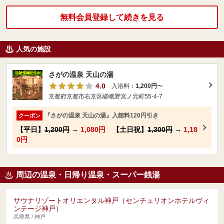
無料会員登録して続きを見る
人気の施設
さがの温泉 天山の湯
4.0
入浴料：
1,200円
〜
京都府京都市右京区嵯峨野宮ノ元町55-4-7
『さがの温泉 天山の湯』入館料120円引き
クーポン
【平日】
1,200円
→
1,080円
【土日祝】
1,300円
→
1,18
0円
周辺の温泉・日帰り温泉・スーパー銭湯
サウナリゾートオリエンタル神戸（センチュリオンホテルヴィ
ンテージ神戸）
兵庫県 / 神戸