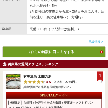
ら北へ徒歩3～5分
2号線桜口の交差点から北へ2筋目を東に入り、店
前を通り、裏の駐車場へ(一方通行)
完備（13台（ご入浴中は無料））
駐車場
施設情報
この施設に口コミをする
兵庫県の週間アクセスランキング
1
有馬温泉 太閤の湯
4.5
入浴料：
2750円～
兵庫県神戸市北区有馬町池の尻292-2
入館料＋神戸牛すき焼き御膳＋夢蒸楽＋ソフトドリン
期間限定
ク（コード1004）（8/12～14は休日料金）