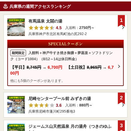
兵庫県の週間アクセスランキング
1
有馬温泉 太閤の湯
4.5
入浴料：
2750円～
兵庫県神戸市北区有馬町池の尻292-2
入館料＋神戸牛すき焼き御膳＋夢蒸楽＋ソフトドリン
期間限定
ク（コード1004）（8/12～14は休日料金）
【平日】
8,745円
→
6,700円
【土日祝】
8,965円
→
6,7
00円
他にも5個のクーポンがあります。
2
尼崎センタープール前 みずきの湯
3.6
入浴料：
880円～
兵庫県尼崎市蓬川町295番地3
3
ジェームス山天然温泉 月の湯舟（つきのゆふ