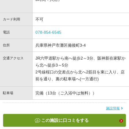
不可
カード利用
078-854-6545
電話
兵庫県神戸市灘区備後町3-4
住所
JR六甲道駅から南へ徒歩2～3分、阪神新在家駅か
交通アクセス
ら北へ徒歩3～5分
2号線桜口の交差点から北へ2筋目を東に入り、店
前を通り、裏の駐車場へ(一方通行)
完備（13台（ご入浴中は無料））
駐車場
施設情報
この施設に口コミをする