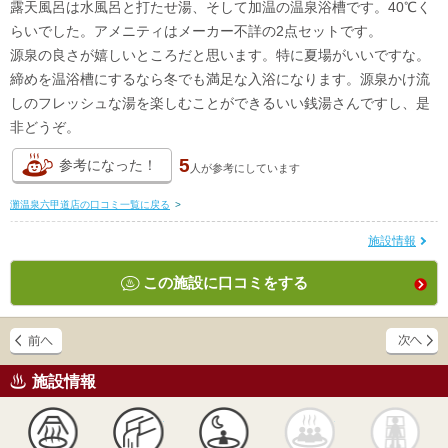
露天風呂は水風呂と打たせ湯、そして加温の温泉浴槽です。40℃く
らいでした。アメニティはメーカー不詳の2点セットです。
源泉の良さが嬉しいところだと思います。特に夏場がいいですな。
締めを温浴槽にするなら冬でも満足な入浴になります。源泉かけ流
しのフレッシュな湯を楽しむことができるいい銭湯さんですし、是
非どうぞ。
5
参考になった！
人が
参考にしています
灘温泉六甲道店の口コミ一覧に戻る
>
施設情報
この施設に口コミをする
施設情報
天然
かけ流し
露天風呂
貸切風呂
岩