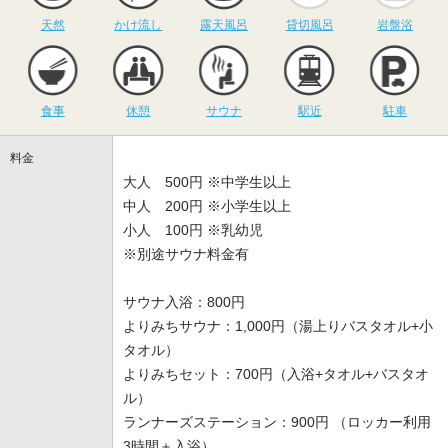
天然
かけ流し
露天風呂
貸切風呂
岩盤浴
食事
休憩
サウナ
駅近
駐
食事
休憩
サウナ
駅近
駐車
料金
大人 500円 ※中学生以上
中人 200円 ※小学生以上
小人 100円 ※乳幼児
※別途サウナ料金有
サウナ入浴：800円
よりみちサウナ：1,000円（湯上りバスタオル+小
タオル）
よりみちセット：700円（入浴+タオル+バスタオ
ル）
ランナーズステーション：900円 （ロッカー利用
3時間＋入浴）