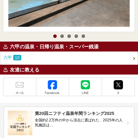
六甲の温泉・日帰り温泉・スーパー銭湯
六甲
10
友達に教える
メール
Facebook
LINE
X
第20回ニフティ温泉年間ランキング2025
全国約2.2万件の中から頂点に選ばれた、2025年の人
気施設は…