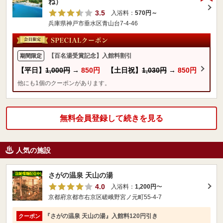
ね）
3.5
入浴料：
570円～
兵庫県神戸市垂水区青山台7-4-46
【百名湯受賞記念】入館料割引
期間限定
【平日】
1,000円
→
850円
【土日祝】
1,030円
→
850円
他にも1個のクーポンがあります。
無料会員登録して続きを見る
人気の施設
さがの温泉 天山の湯
4.0
入浴料：
1,200円
〜
京都府京都市右京区嵯峨野宮ノ元町55-4-7
『さがの温泉 天山の湯』入館料120円引き
クーポン