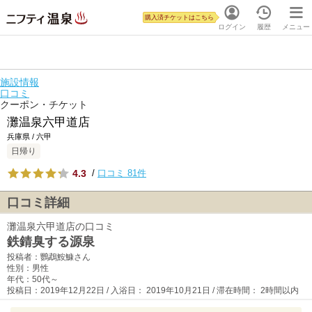
購入済チケットはこちら
ログイン
履歴
メニュー
施設情報
口コミ
クーポン・チケット
灘温泉六甲道店
兵庫県 / 六甲
日帰り
4.3
/
口コミ 81件
口コミ詳細
灘温泉六甲道店の口コミ
鉄錆臭する源泉
投稿者：鸚鵡鮟鱇さん
性別：男性
年代：50代～
投稿日：2019年12月22日 / 入浴日： 2019年10月21日 / 滞在時間： 2時間以内