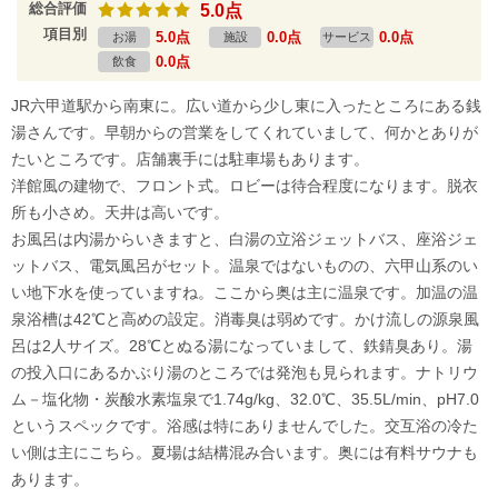
総合評価
5.0点
項目別
5.0点
0.0点
0.0点
お湯
施設
サービス
0.0点
飲食
JR六甲道駅から南東に。広い道から少し東に入ったところにある銭
湯さんです。早朝からの営業をしてくれていまして、何かとありが
たいところです。店舗裏手には駐車場もあります。
洋館風の建物で、フロント式。ロビーは待合程度になります。脱衣
所も小さめ。天井は高いです。
お風呂は内湯からいきますと、白湯の立浴ジェットバス、座浴ジェ
ットバス、電気風呂がセット。温泉ではないものの、六甲山系のい
い地下水を使っていますね。ここから奥は主に温泉です。加温の温
泉浴槽は42℃と高めの設定。消毒臭は弱めです。かけ流しの源泉風
呂は2人サイズ。28℃とぬる湯になっていまして、鉄錆臭あり。湯
の投入口にあるかぶり湯のところでは発泡も見られます。ナトリウ
ム－塩化物・炭酸水素塩泉で1.74g/kg、32.0℃、35.5L/min、pH7.0
というスペックです。浴感は特にありませんでした。交互浴の冷た
い側は主にこちら。夏場は結構混み合います。奥には有料サウナも
あります。