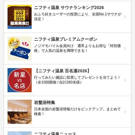
ニフティ温泉 サウナランキング2026
おふろ好きユーザーの投票により、全国No.1サウナが
決定！
ニフティ温泉プレミアムクーポン
ノジマモバイル会員向け 通常よりもお得な「特別価
格」で人気の温泉を満喫できる！
【ニフティ温泉 百名湯2026】
行ってみたい施設に投票してプレゼントを当てよう！
（全10回開催 / 合計260名様）
岩盤浴特集
日本全国の岩盤浴情報だけをピックアップ。まとめて
検索！
ニフティ温泉ニュース