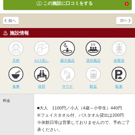
この施設に口コミをする
施設情報
天然
かけ流し
露天風呂
貸切風呂
岩
天然
かけ流し
露天風呂
貸切風呂
岩盤浴
食事
休憩
サウナ
駅近
駐
食事
休憩
サウナ
駅近
駐車
料金
■大人 1100円／小人（4歳～小学生）440円
※フェイスタオル付、バスタオル貸出は200円
​※休館日等は営業しておりませんので、予めご了
承ください。