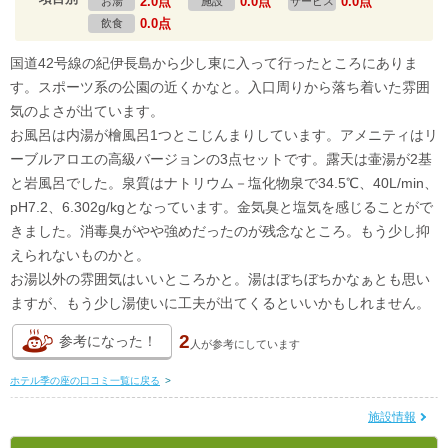
2.0点
0.0点
0.0点
お湯
施設
サービス
0.0点
飲食
国道42号線の紀伊長島から少し東に入って行ったところにありま
す。スポーツ系の公園の近くかなと。入口周りから落ち着いた雰囲
気のよさが出ています。
お風呂は内湯が檜風呂1つとこじんまりしています。アメニティはリ
ーブルアロエの高級バージョンの3点セットです。露天は壷湯が2基
と岩風呂でした。泉質はナトリウム－塩化物泉で34.5℃、40L/min、
pH7.2、6.302g/kgとなっています。金気臭と塩気を感じることがで
きました。消毒臭がやや強めだったのが残念なところ。もう少し抑
えられないものかと。
お湯以外の雰囲気はいいところかと。湯はぼちぼちかなぁとも思い
ますが、もう少し湯使いに工夫が出てくるといいかもしれません。
2
参考になった！
人が
参考にしています
ホテル季の座の口コミ一覧に戻る
>
施設情報