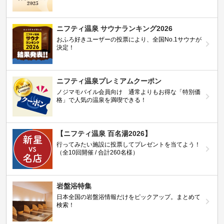
ニフティ温泉 サウナランキング2026
おふろ好きユーザーの投票により、全国No.1サウナが
決定！
ニフティ温泉プレミアムクーポン
ノジマモバイル会員向け 通常よりもお得な「特別価
格」で人気の温泉を満喫できる！
【ニフティ温泉 百名湯2026】
行ってみたい施設に投票してプレゼントを当てよう！
（全10回開催 / 合計260名様）
岩盤浴特集
日本全国の岩盤浴情報だけをピックアップ。まとめて
検索！