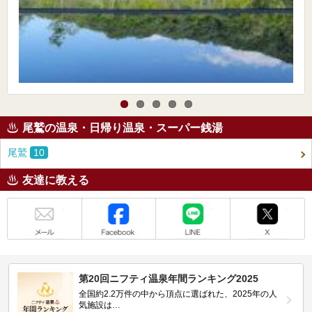
尾鷲の温泉・日帰り温泉・スーパー銭湯
尾鷲
10
友達に教える
メール
Facebook
LINE
X
第20回ニフティ温泉年間ランキング2025
全国約2.2万件の中から頂点に選ばれた、2025年の人
気施設は…