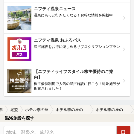
ニフティ温泉ニュース
温泉にもっと行きたくなる！お得な情報を掲載中
ニフティ温泉 おふろパス
温浴施設をお得に楽しめるサブスクリプションプラン
【ニフティライフスタイル株主優待のご案
内】
株主優待制度で人気の温浴施設に行こう！対象施設が
拡充されました！
県
尾鷲
ホテル季の座
ホテル季の座の口コミ一覧
ホテル季の座の口コミ 趣味のよい宿
温浴施設を探す