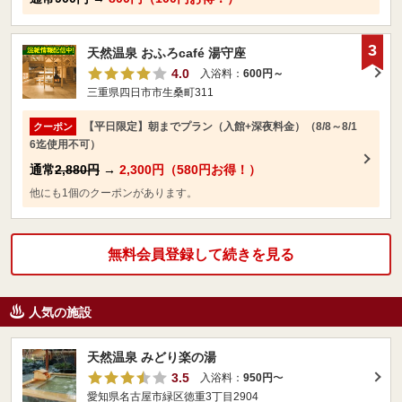
3
天然温泉 おふろcafé 湯守座
4.0
入浴料：
600円～
三重県四日市市生桑町311
【平日限定】朝までプラン（入館+深夜料金）（8/8～8/1
クーポン
6迄使用不可）
通常
2,880円
→
2,300円（580円お得！）
他にも1個のクーポンがあります。
無料会員登録して続きを見る
人気の施設
天然温泉 みどり楽の湯
3.5
入浴料：
950円
〜
愛知県名古屋市緑区徳重3丁目2904