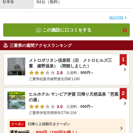
84台（無料）
駐車場
施設情報
この施設に口コミをする
三重県の週間アクセスランキング
1
メトロポリタン倶楽部（旧 メトロヒルズ三
重 嬉野温泉）（閉館しました）
2.8
入浴料：
900円～
三重県松阪市嬉野釜生田町1180
2
ヒルホテル サンピア伊賀 日帰り天然温泉「芭蕉
の湯」
3.0
入浴料：
600円～
三重県伊賀市西明寺2756-104
日帰り入浴割引きクーポン
クーポン
通常
900円
→
800円（100円お得！）