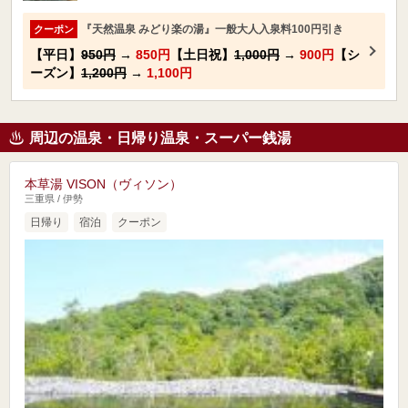
『天然温泉 みどり楽の湯』一般大人入泉料100円引き
クーポン
【平日】
950円
→
850円
【土日祝】
1,000円
→
900円
【シ
ーズン】
1,200円
→
1,100円
周辺の温泉・日帰り温泉・スーパー銭湯
本草湯 VISON（ヴィソン）
三重県 / 伊勢
日帰り
宿泊
クーポン