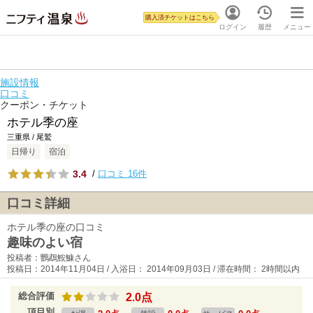
購入済チケットはこちら
ログイン
履歴
メニュー
施設情報
口コミ
クーポン・チケット
ホテル季の座
三重県 / 尾鷲
日帰り
宿泊
3.4
/
口コミ 16件
口コミ詳細
ホテル季の座の口コミ
趣味のよい宿
投稿者：鸚鵡鮟鱇さん
投稿日：2014年11月04日 / 入浴日： 2014年09月03日 / 滞在時間： 2時間以内
総合評価
2.0点
項目別