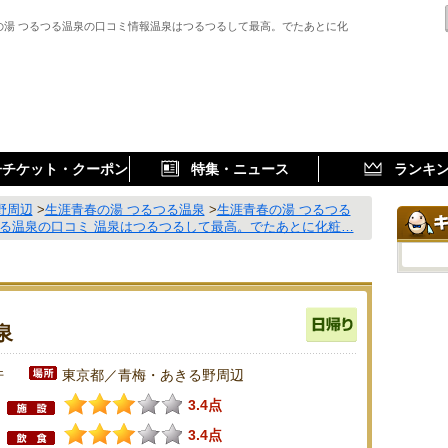
の湯 つるつる温泉の口コミ情報温泉はつるつるして最高。でたあとに化
子チケット・クーポン
特集・ニュース
ランキ
野周辺
>
生涯青春の湯 つるつる温泉
>
生涯青春の湯 つるつる
つる温泉の口コミ 温泉はつるつるして最高。でたあとに化粧…
泉
件
東京都／青梅・あきる野周辺
3.4点
3.4点