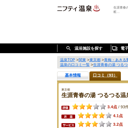
生涯青春
粧…
温浴施設を探す
電
温泉TOP
>
関東
>
東京都
>
青梅・あきる
温泉の口コミ一覧
>
生涯青春の湯 つる
基本情報
口コミ（93）
東京都
生涯青春の湯 つるつる温
3.4点
93
/
4.1点
3.2点