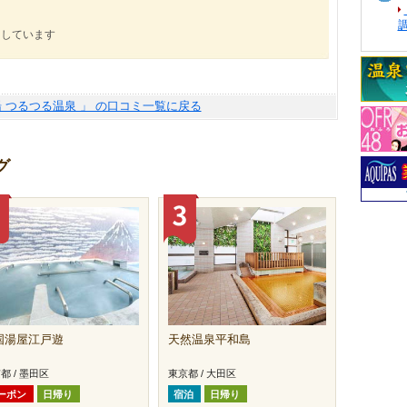
にしています
 つるつる温泉 」 の口コミ一覧に戻る
グ
国湯屋江戸遊
天然温泉平和島
都 / 墨田区
東京都 / 大田区
ーポン
日帰り
宿泊
日帰り