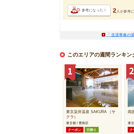
2
参考になった！
人が
参考
「 生涯青春の湯
このエリアの週間ランキン
東京染井温泉 SAKURA （サ
両
クラ）
東京都 / 豊島区
東京
クーポン
日帰り
ク