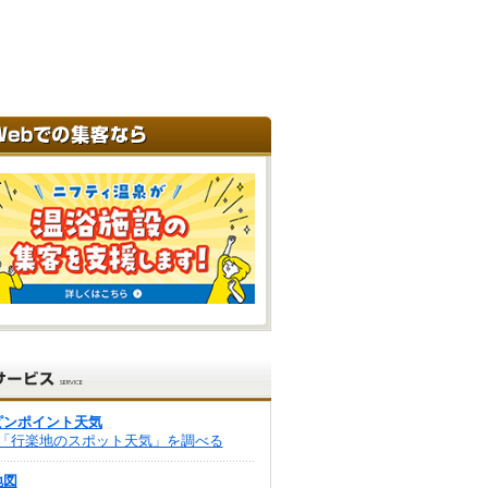
ピンポイント天気
「行楽地のスポット天気」を調べる
地図