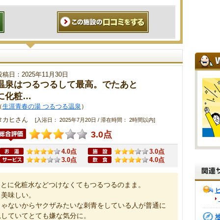
投稿日：2025年11月30日
温泉はつるつるして最高。でたあと
に化粧…
（
生涯青春の湯 つるつる温泉
）
タカヒさん
[入浴日： 2025年7月20日 / 滞在時間： 2時間以内]
3.0点
4.0点
3.0点
3.0点
4.0点
あとに化粧水などつけなくてもつるつるのまま。
も美味しい。
じゃないからヤクザみたいな刺青をしている人が普通に
見していてとても嫌な気分に。