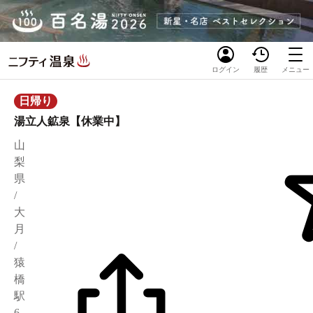
ログイン
履歴
メニュー
日帰り
湯立人鉱泉【休業中】
山
梨
県
/
大
月
/
猿
橋
駅
6