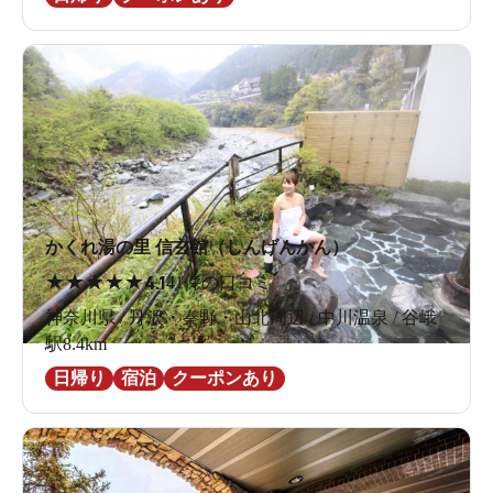
かくれ湯の里 信玄館（しんげんかん）
★
★
★
★
★
4.1
41件の口コミ
神奈川県 / 丹沢・秦野・山北周辺 / 中川温泉 / 谷峨
駅8.4km
日帰り
宿泊
クーポンあり