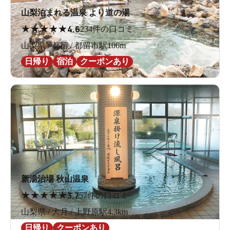
山梨泊まれる温泉 より道の湯
★
★
★
★
★
4.6
234件の口コミ
山梨県 / 都留 / 都留市駅106m
日帰り
宿泊
クーポンあり
新湯治場 秋山温泉
★
★
★
★
★
3.7
57件の口コミ
山梨県 / 大月 / 上野原駅4.3km
日帰り
クーポンあり