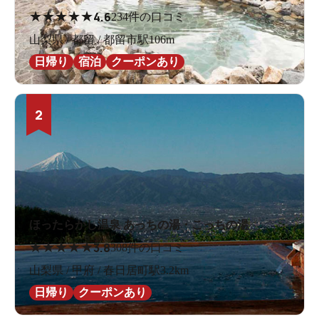
★
★
★
★
★
4.6
234件の口コミ
山梨県 / 都留 / 都留市駅106m
日帰り
宿泊
クーポンあり
2
ほったらかし温泉 あっちの湯・こっちの湯
★
★
★
★
★
3.8
308件の口コミ
山梨県 / 甲府 / 春日居町駅3.2km
日帰り
クーポンあり