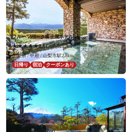
フルーツパーク富士屋ホテル
★
★
★
★
★
3.5
13件の口コミ
山梨県 / 甲府 / 山梨市駅2.8km
日帰り
宿泊
クーポンあり