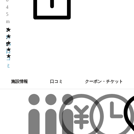
4
5
m
★
3
2
★
.
件
★
5
の
★
口
★
コ
ミ
施設情報
口コミ
クーポン・チケット