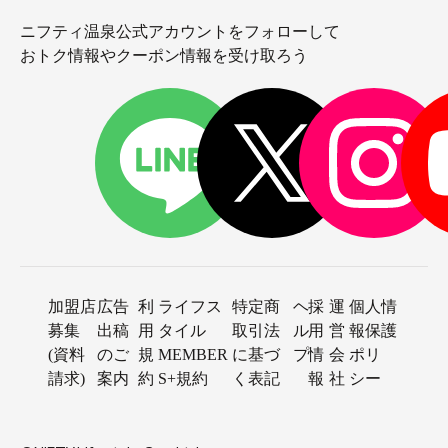
ニフティ温泉公式アカウントをフォローして
おトク情報やクーポン情報を受け取ろう
加盟店
広告
利
ライフス
特定商
ヘ
採
運
個人情
募集
出稿
用
タイル
取引法
ル
用
営
報保護
(資料
のご
規
MEMBER
に基づ
プ
情
会
ポリ
請求)
案内
約
S+規約
く表記
報
社
シー