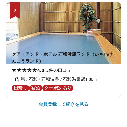
3
クア・アンド・ホテル 石和健康ランド（いさわけ
んこうランド）
★
★
★
★
★
4.0
42件の口コミ
山梨県 / 石和 / 石和温泉 / 石和温泉駅1.0km
日帰り
宿泊
クーポンあり
会員登録して続きを見る