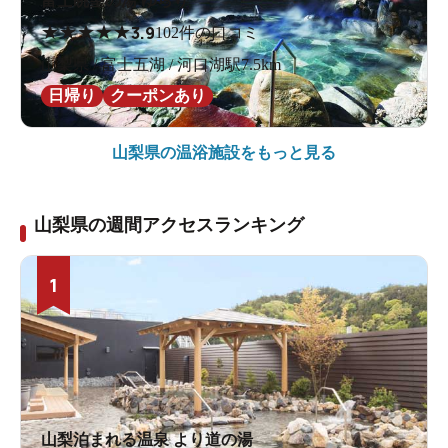
富士眺望の湯 ゆらり
★
★
★
★
★
3.9
102件の口コミ
山梨県 / 富士五湖 / 河口湖駅7.5km
日帰り
クーポンあり
山梨県の
温浴施設をもっと見る
山梨県の週間アクセスランキング
1
山梨泊まれる温泉 より道の湯