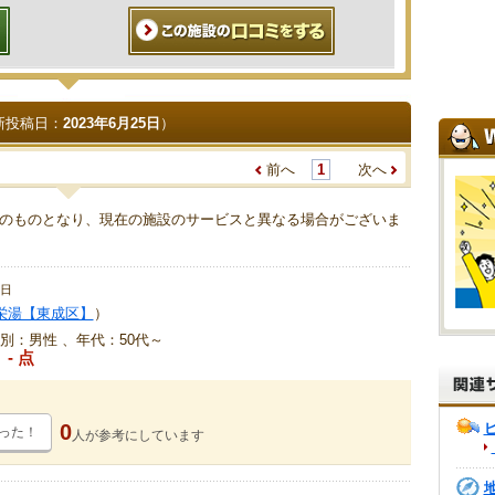
新投稿日：
2023年6月25日
）
前へ
1
次へ
のものとなり、現在の施設のサービスと異なる場合がございま
5日
栄湯【東成区】
）
別：男性 、年代：50代～
- 点
0
った！
人が
参考にしています