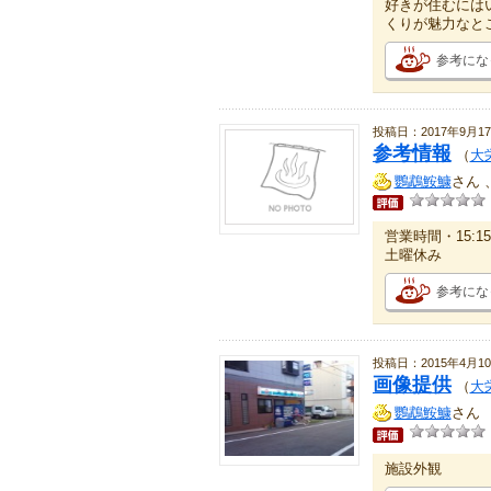
好きが住むには
くりが魅力なと
参考にな
投稿日：2017年9月1
参考情報
（
大
鸚鵡鮟鱇
さん 
営業時間・15:15
土曜休み
参考にな
投稿日：2015年4月1
画像提供
（
大
鸚鵡鮟鱇
さん
施設外観