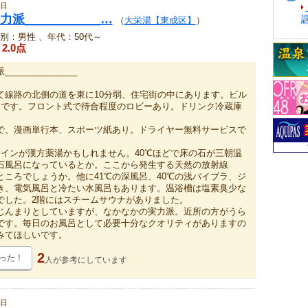
8日
派___________…
（
大栄湯【東成区】
）
別：男性 、年代：50代～
2.0点
_____________
て線路の北側の道を東に10分弱、住宅街の中にあります。ビル
物です。フロント式で待合程度のロビーあり。ドリンク冷蔵庫
で、漫画単行本、スポーツ紙あり。ドライヤー無料サービスで
メインが漢方薬湯かもしれません。40℃ほどで床の石が三朝温
石風呂になっているとか。ここから発生する天然の放射線
ところでしょうか。他に41℃の深風呂、40℃の浅バイブラ、ジ
き、電気風呂と冷たい水風呂もあります。温浴槽は塩素臭少な
でした。2階にはスチームサウナがありました。
じんまりとしていますが、なかなかの実力派。近所の方がうら
です。毎日のお風呂として必要十分なクオリティがありますの
みてほしいです。
2
った！
人が
参考にしています
3日