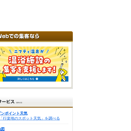
ピンポイント天気
「行楽地のスポット天気」を調べる
地図