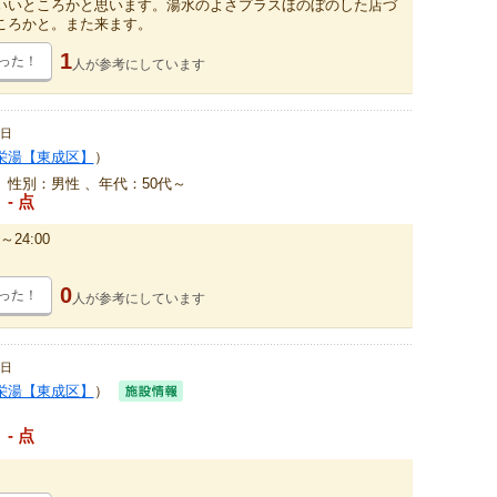
いいところかと思います。湯水のよさプラスほのぼのした店づ
ころかと。また来ます。
1
った！
人が
参考にしています
7日
栄湯【東成区】
）
、性別：男性 、年代：50代～
- 点
～24:00
0
った！
人が
参考にしています
0日
栄湯【東成区】
）
- 点