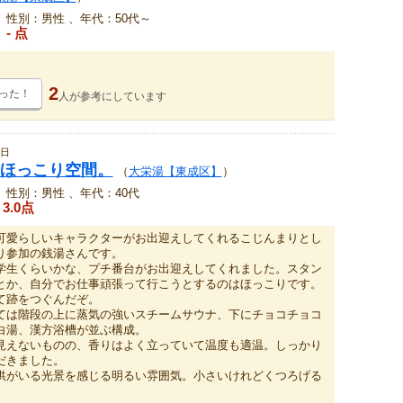
、性別：男性 、年代：50代～
- 点
2
った！
人が
参考にしています
2日
ほっこり空間。
（
大栄湯【東成区】
）
、性別：男性 、年代：40代
3.0点
可愛らしいキャラクターがお出迎えしてくれるこじんまりとし
り参加の銭湯さんです。
学生くらいかな、プチ番台がお出迎えしてくれました。スタン
とか、自分でお仕事頑張って行こうとするのはほっこりです。
て跡をつぐんだぞ。
ては階段の上に蒸気の強いスチームサウナ、下にチョコチョコ
白湯、漢方浴槽が並ぶ構成。
見えないものの、香りはよく立っていて温度も適温。しっかり
だきました。
供がいる光景を感じる明るい雰囲気。小さいけれどくつろげる