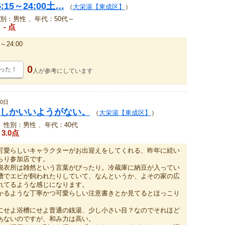
15～24:00土…
（
大栄湯【東成区】
）
別：男性 、年代：50代～
- 点
～24:00
0
った！
人が
参考にしています
0日
しかいいようがない。
（
大栄湯【東成区】
）
、性別：男性 、年代：40代
3.0点
可愛らしいキャラクターがお出迎えをしてくれる、昨年に続い
らり参加店です。
脱衣所は雑然という言葉がぴったり。冷蔵庫に納豆が入ってい
槽でエビが飼われたりしていて、なんというか、よその家の広
れてるような感じになります。
かるような丁寧かつ可愛らしい注意書きとか見てるとほっこり
にせよ浴槽にせよ普通の銭湯、少し小さい目？なのでそれほど
あないのですが、和み力は高い。