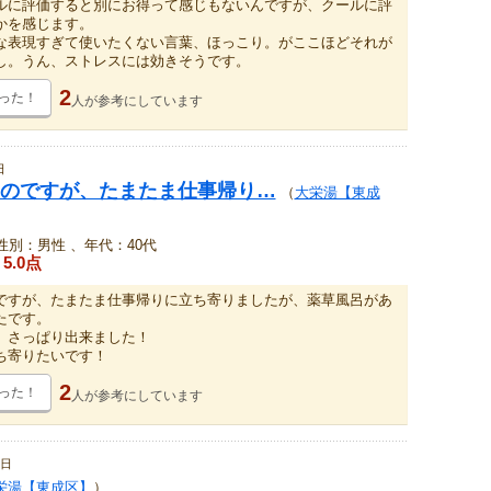
ルに評価すると別にお得って感じもないんですが、クールに評
かを感じます。
な表現すぎて使いたくない言葉、ほっこり。がここほどそれが
し。うん、ストレスには効きそうです。
2
った！
人が
参考にしています
日
のですが、たまたま仕事帰り…
（
大栄湯【東成
性別：男性 、年代：40代
5.0点
ですが、たまたま仕事帰りに立ち寄りましたが、薬草風呂があ
たです。
、さっぱり出来ました！
ち寄りたいです！
2
った！
人が
参考にしています
6日
栄湯【東成区】
）