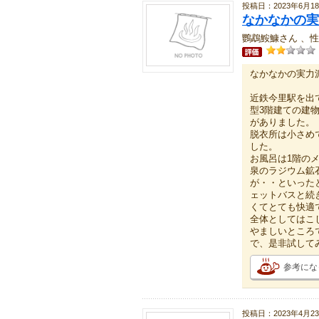
投稿日：2023年6月1
なかなかの実力
鸚鵡鮟鱇さん 、性
なかなかの実力派__
近鉄今里駅を出
型3階建ての建
がありました。
脱衣所は小さめ
した。
お風呂は1階の
泉のラジウム鉱
が・・といった
ェットバスと続
くてとても快適
全体としてはこ
やましいところ
で、是非試して
参考にな
投稿日：2023年4月2