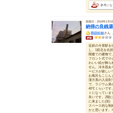
参考にな
投稿日：2018年1月1
納得の良銭湯
鸚鵡鮟鱇
さん 
近鉄の今里駅を
し、1筋北を右
階建ての建物で
フロント式で小
わいい絵が飾ら
せん。冷水器あ
ービスが嬉しい
お風呂もこじん
漢方系の入浴剤
で、ラジウム泉
40℃くらいで
トになっていま
良いです。2階
に来ました(笑)
スペース的な制
かと思います。