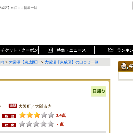
東成区】の口コミ情報一覧
子チケット・クーポン
特集・ニュース
ランキ
市内
>
大栄湯【東成区】
>
大栄湯【東成区】の口コミ一覧
件
大阪府／大阪市内
3.4点
- 点