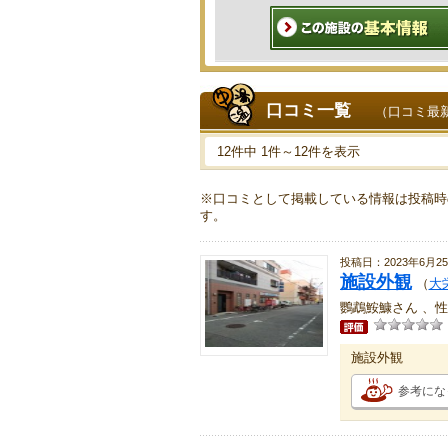
口コミ一覧
（口コミ最
12件中 1件～12件を表示
※口コミとして掲載している情報は投稿時
す。
投稿日：2023年6月2
施設外観
（
大
鸚鵡鮟鱇さん 、性
施設外観
参考にな