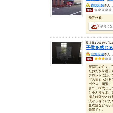
鸚鵡鮟鱇
さん 
施設外観
参考にな
投稿日：2018年2月2
子供を感じる
碧海吟遊
さん 
新深江の近く、
たおおさか湯ら
フロントには小
プの蓋をあける
ボウズ、頑張っ
さて、構成とし
と小ぶりな水、
漢方は袋などは
浸からせていた
更衣室なども子
銭湯です。