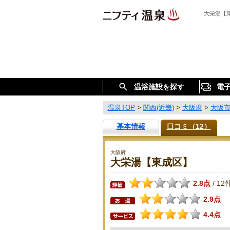
大栄湯【
温浴施設を探す
電
温泉TOP
>
関西(近畿)
>
大阪府
>
大阪
基本情報
口コミ（12）
大阪府
大栄湯【東成区】
2.8点
12
/
2.9点
4.4点