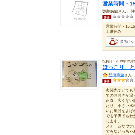
営業時間・15:
鸚鵡鮟鱇さん 、性
営業時間・15:15
土曜休み
参考にな
投稿日：2019年12月2
ほっこり、と
碧海吟遊
さん 
玄関先でとても
てのおおさか湯
正直、広くない
たり、小さい水
いお風呂をよば
でも子供でもわ
します。
スチームサウナ
でもないっちゃ