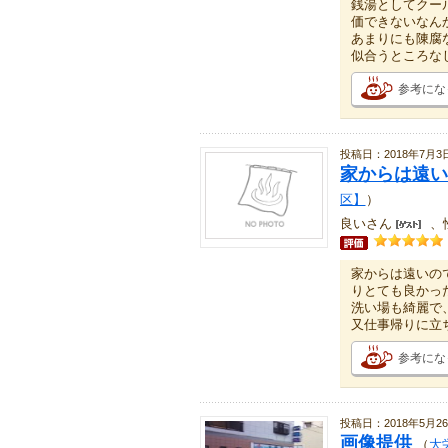
銭湯としてクー
価できないなん
あまりにも陳腐
似合うところな
参考にな
投稿日：2018年7月3
家からは遠い
区】
）
良いさん
、
家からは遠いの
りとても良かっ
洗い場も綺麗で
又仕事帰りに立
参考にな
投稿日：2018年5月2
画像提供
（
大