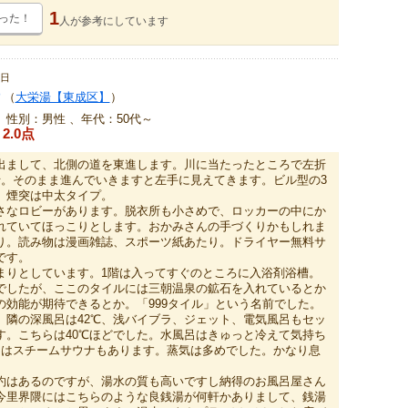
1
った！
人が
参考にしています
0日
（
大栄湯【東成区】
）
、性別：男性 、年代：50代～
2.0点
出まして、北側の道を東進します。川に当たったところで左折
折。そのまま進んでいきますと左手に見えてきます。ビル型の3
、煙突は中太タイプ。
さなロビーがあります。脱衣所も小さめで、ロッカーの中にか
れていてほっこりとします。おかみさんの手づくりかもしれま
り。読み物は漫画雑誌、スポーツ紙あたり。ドライヤー無料サ
です。
まりとしています。1階は入ってすぐのところに入浴剤浴槽。
でしたが、ここのタイルには三朝温泉の鉱石を入れているとか
の効能が期待できるとか。「999タイル」という名前でした。
す。隣の深風呂は42℃、浅バイブラ、ジェット、電気風呂もセッ
す。こちらは40℃ほどでした。水風呂はきゅっと冷えて気持ち
にはスチームサウナもあります。蒸気は多めでした。かなり息
約はあるのですが、湯水の質も高いですし納得のお風呂屋さん
今里界隈にはこちらのような良銭湯が何軒かありまして、銭湯