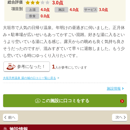
総合評価
3.0点
項目別
4.0点
4.0点
3.0点
お湯
施設
サービス
0.0点
飲食
大垣市で人気の日帰り温泉。年明けの昼過ぎに伺いました。正月休
み＋駐車場が広いせいもあってかすごい混雑。好きな湯に入るとい
うより空いている湯に入る感じ。露天からの眺めも良く気持ち良さ
そうだったのですが、混みすぎていて早々に退散しました。もう少
し空いている時にゆっくり入りたいです。
1
参考になった！
人が
参考にしています
大垣天然温泉 湯の城の口コミ一覧に戻る
>
施設情報
この施設に口コミをする
施設情報