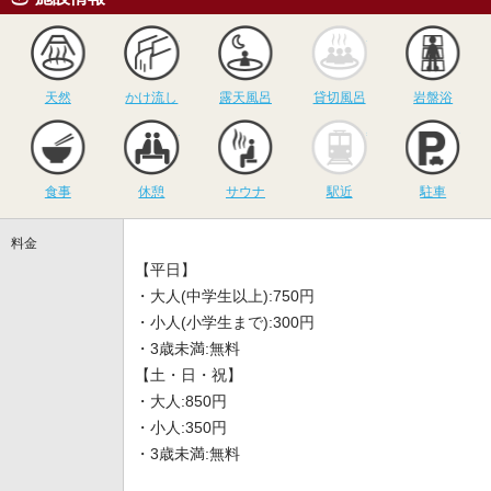
天然
かけ流し
露天風呂
貸切風呂
岩
天然
かけ流し
露天風呂
貸切風呂
岩盤浴
食事
休憩
サウナ
駅近
駐
食事
休憩
サウナ
駅近
駐車
料金
【平日】
・大人(中学生以上):750円
・小人(小学生まで):300円
・3歳未満:無料
【土・日・祝】
・大人:850円
・小人:350円
・3歳未満:無料