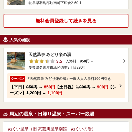
岐阜県羽島郡岐南町下印食2‐60‐1
無料会員登録して続きを見る
人気の施設
天然温泉 みどり楽の湯
3.5
入浴料：
950円
〜
愛知県名古屋市緑区徳重3丁目2904
『天然温泉 みどり楽の湯』一般大人入泉料100円引き
クーポン
【平日】
950円
→
850円
【土日祝】
1,000円
→
900円
【シ
ーズン】
1,200円
→
1,100円
周辺の温泉・日帰り温泉・スーパー銭湯
ぬくい温泉（旧 武芸川温泉別館 ぬくいの湯）