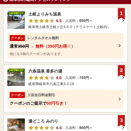
1
土岐よりみち温泉
4.5
入浴料：
850円～
岐阜県土岐市土岐ヶ丘4-5-3（テラスゲート土岐内）
レンタルタオル無料
クーポン
通常
350円
→
無料（350円お得！）
他にも1個のクーポンがあります。
2
六条温泉 喜多の湯
4.0
入浴料：
750円～
岐阜県岐阜市六条江東3-3-18
入浴当日料金割引
クーポン
クーポンのご提示で
50円引き！
3
湯どころ みのり
4.4
入浴料：
800円～