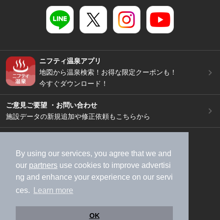
ニフティ温泉アプリ
地図から温泉検索！お得な限定クーポンも！
今すぐダウンロード！
ご意見ご要望 ・お問い合わせ
施設データの新規追加や修正依頼もこちらから
スマートフォン
/
PC
加盟店募集（資料請求）
広告出稿のご案内
By using our services, you agree that we and
our
partners
use cookies to improve advertisi
利用規約
ライフスタイルMEMBERS+規約
ng and enhance your experience on our servi
特定商取引法に基づく表記
ヘルプ
採用情報
ces.
Learn more
運営会社
個人情報保護ポリシー
©NIFTY Lifestyle Co., Ltd.
OK