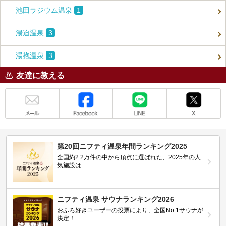
池田ラジウム温泉
1
湯迫温泉
3
湯抱温泉
3
友達に教える
メール
Facebook
LINE
X
第20回ニフティ温泉年間ランキング2025
全国約2.2万件の中から頂点に選ばれた、2025年の人
気施設は…
ニフティ温泉 サウナランキング2026
おふろ好きユーザーの投票により、全国No.1サウナが
決定！