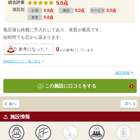
総合評価
5.0点
項目別
0.0点
0.0点
0.0点
お湯
施設
サービス
0.0点
飲食
風呂場も綺麗に手入れしてあり、泉質が最高です。
短時間でも芯から温まります。
0
参考になった！
人が
参考にしています
薬師湯の口コミ一覧に戻る
>
施設情報
この施設に口コミをする
施設情報
天然
かけ流し
露天風呂
貸切風呂
岩