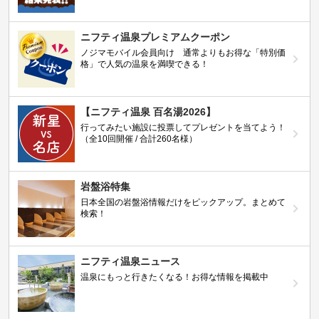
ニフティ温泉プレミアムクーポン
ノジマモバイル会員向け 通常よりもお得な「特別価
格」で人気の温泉を満喫できる！
【ニフティ温泉 百名湯2026】
行ってみたい施設に投票してプレゼントを当てよう！
（全10回開催 / 合計260名様）
岩盤浴特集
日本全国の岩盤浴情報だけをピックアップ。まとめて
検索！
ニフティ温泉ニュース
温泉にもっと行きたくなる！お得な情報を掲載中