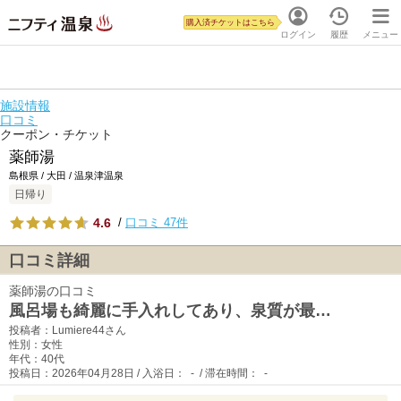
購入済チケットはこちら
ログイン
履歴
メニュー
施設情報
口コミ
クーポン・チケット
薬師湯
島根県 / 大田 / 温泉津温泉
日帰り
4.6
/
口コミ 47件
口コミ詳細
薬師湯の口コミ
風呂場も綺麗に手入れしてあり、泉質が最…
投稿者：Lumiere44さん
性別：女性
年代：40代
投稿日：2026年04月28日 / 入浴日： - / 滞在時間： -