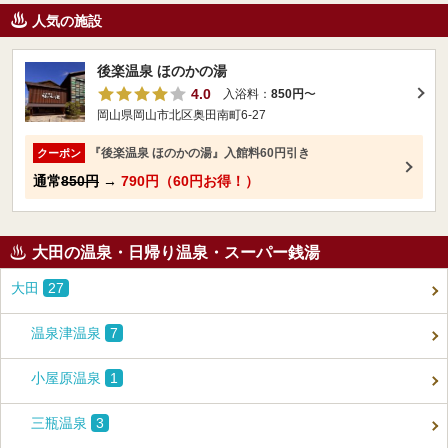
人気の施設
後楽温泉 ほのかの湯
4.0
入浴料：
850円
〜
岡山県岡山市北区奥田南町6-27
『後楽温泉 ほのかの湯』入館料60円引き
クーポン
通常
850円
→
790円（60円お得！）
大田の温泉・日帰り温泉・スーパー銭湯
大田
27
温泉津温泉
7
小屋原温泉
1
三瓶温泉
3