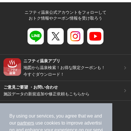
ニフティ温泉公式アカウントをフォローして
おトク情報やクーポン情報を受け取ろう
ニフティ温泉アプリ
地図から温泉検索！お得な限定クーポンも！
今すぐダウンロード！
ご意見ご要望 ・お問い合わせ
施設データの新規追加や修正依頼もこちらから
スマートフォン
/
PC
加盟店募集（資料請求）
広告出稿のご案内
By using our services, you agree that we and
our
partners
use cookies to improve advertisi
利用規約
ライフスタイルMEMBERS+規約
ng and enhance your experience on our servi