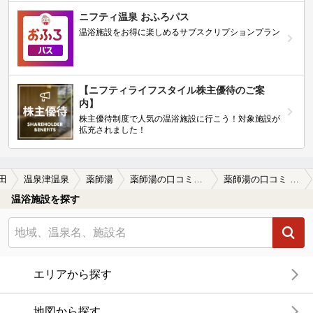
ニフティ温泉 おふろパス
温浴施設をお得に楽しめるサブスクリプションプラン
【ニフティライフスタイル株主優待のご案
内】
株主優待制度で人気の温浴施設に行こう！対象施設が
拡充されました！
田
温泉津温泉
薬師湯
薬師湯の口コミ一覧
薬師湯の口コミ 風呂場も綺麗に手入れしてあり、泉質が最…
温浴施設を探す
エリアから探す
地図から探す