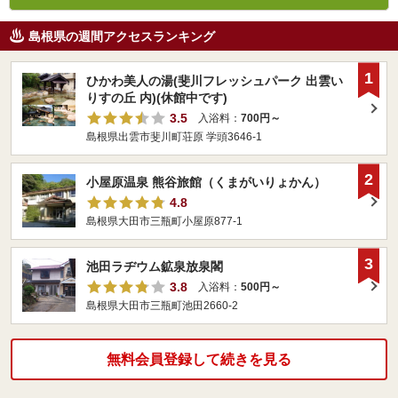
島根県の週間アクセスランキング
1
ひかわ美人の湯(斐川フレッシュパーク 出雲い
りすの丘 内)(休館中です)
3.5
入浴料：
700円～
島根県出雲市斐川町荘原 学頭3646-1
2
小屋原温泉 熊谷旅館（くまがいりょかん）
4.8
島根県大田市三瓶町小屋原877-1
3
池田ラヂウム鉱泉放泉閣
3.8
入浴料：
500円～
島根県大田市三瓶町池田2660-2
無料会員登録して続きを見る