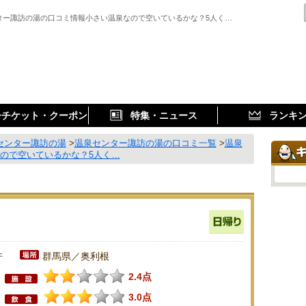
ター諏訪の湯の口コミ情報小さい温泉なので空いているかな？5人く…
子チケット・クーポン
特集・ニュース
ランキ
センター諏訪の湯
>
温泉センター諏訪の湯の口コミ一覧
>
温泉
ので空いているかな？5人く…
件
群馬県／奥利根
2.4点
3.0点