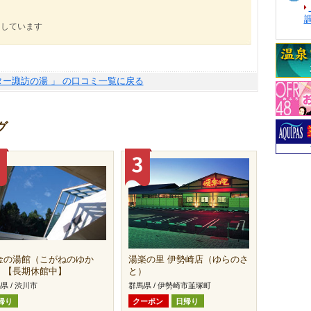
にしています
ター諏訪の湯 」 の口コミ一覧に戻る
グ
金の湯館（こがねのゆか
湯楽の里 伊勢崎店（ゆらのさ
）【長期休館中】
と）
県 / 渋川市
群馬県 / 伊勢崎市韮塚町
帰り
クーポン
日帰り