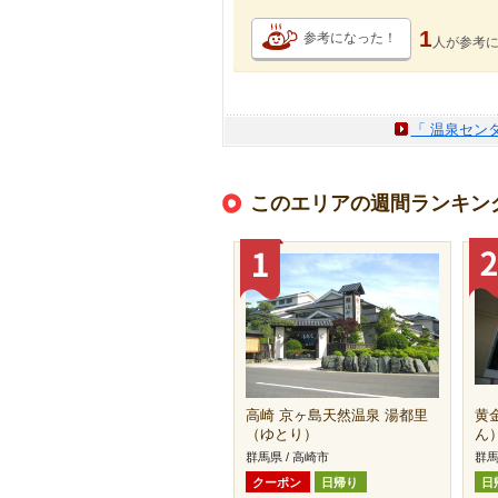
1
参考になった！
人が
参考
「 温泉セン
このエリアの週間ランキン
高崎 京ヶ島天然温泉 湯都里
黄
（ゆとり）
ん
群馬県 / 高崎市
群馬
クーポン
日帰り
日