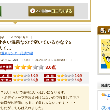
投稿日：2022年1月10日
小さい温泉なので空いているかな？5
人く…
（
温泉センター諏訪の湯
）
まめさん
[入浴日： 2022年1月9日 / 滞在時間： - ]
3.0点
3.0点
2.0点
3.0点
3.0点
？5人くらいで浴槽はいっぱいになります。
ー・ボデイソープ等添え付けはないので持参して下さ
泉蛇口が休憩所にあるにで飲む人はいいかも・・・
でしたがこちらは入れました。