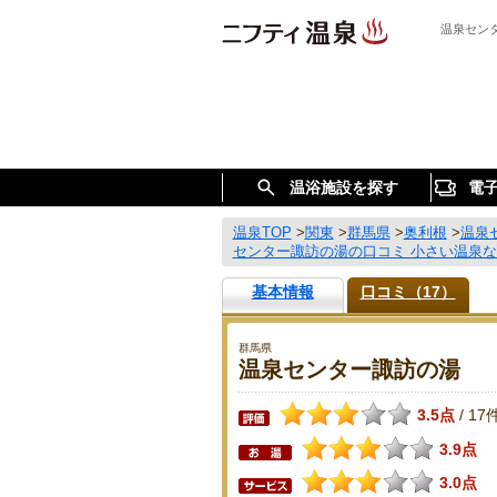
温泉セン
温浴施設を探す
電
温泉TOP
>
関東
>
群馬県
>
奥利根
>
温泉
センター諏訪の湯の口コミ 小さい温泉な
基本情報
口コミ（17）
群馬県
温泉センター諏訪の湯
3.5点
17
/
3.9点
3.0点