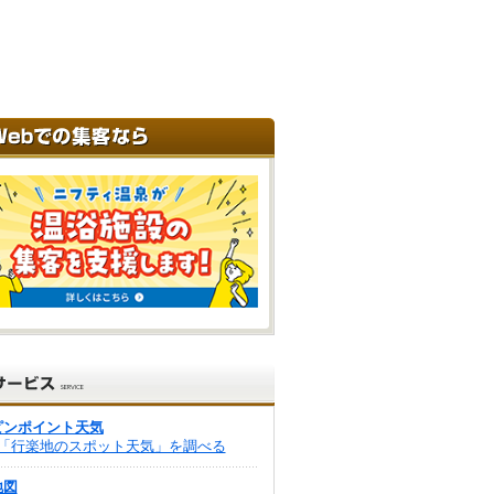
ピンポイント天気
「行楽地のスポット天気」を調べる
地図