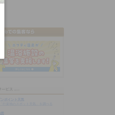
ピンポイント天気
「行楽地のスポット天気」を調べる
地図