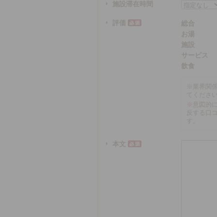
施設滞在時間
評価
総合
お湯
施設
サービス
飲食
※
業界関
てくださ
※
意図的
反する口
す。
本文