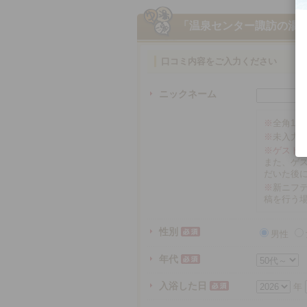
「温泉センター諏訪の湯
口コミ内容をご入力ください
ニックネーム
※
全角16
※
未入力
※ゲスト
また、ゲ
だいた後
※
新ニフテ
稿を行う
性別
男性
年代
入浴した日
年