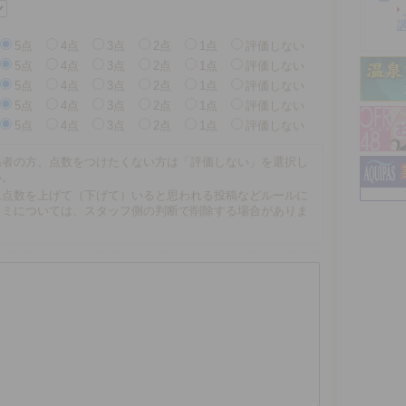
5点
4点
3点
2点
1点
評価しない
5点
4点
3点
2点
1点
評価しない
5点
4点
3点
2点
1点
評価しない
5点
4点
3点
2点
1点
評価しない
5点
4点
3点
2点
1点
評価しない
係者の方、点数をつけたくない方は「評価しない」を選択し
い。
に点数を上げて（下げて）いると思われる投稿などルールに
コミについては、スタッフ側の判断で削除する場合がありま