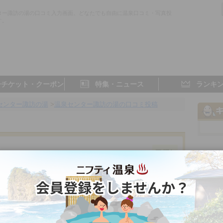
ター諏訪の湯の口コミ入力画面。どなたでも自由に温泉口コミ・写真投
す。
子チケット・クーポン
特集・ニュース
ランキ
センター諏訪の湯
>
温泉センター諏訪の湯の口コミ投稿
件
群馬県／奥利根
2.4点
3.0点