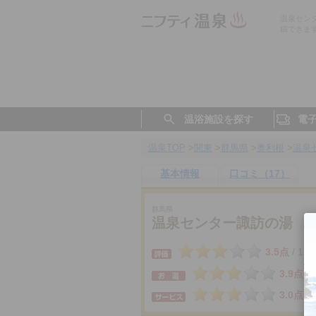
温泉セン
稿できま
温浴施設を探す
電
温泉TOP
>
関東
>
群馬県
>
奥利根
>
温泉
基本情報
口コミ（17）
群馬県
温泉センター諏訪の湯
3.5点
17
/
3.9点
3.0点