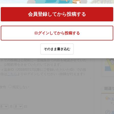
」
の口コミをする
会員登録してから投稿する
ログインしてから投稿する
文字以内
そのまま書き込む
の場合、匿名で投稿されます。
での投稿は、再編集や削除ができませんので注意ください。
ストでの投稿は公開前に一度編集部で内容を確認させていた
に、公開処理をさせていただいております。
ィ温泉ID（2018/07/17以降にご登録いただいたID）での投
場合は
こちら
よりログインしてください（削除が行えます）
女性
指定しない
月
日