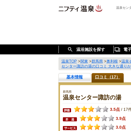
温泉セン
温浴施設を探す
電
温泉TOP
>
関東
>
群馬県
>
奥利根
>
温泉
センター諏訪の湯の口コミ 大きな通り
基本情報
口コミ（17）
群馬県
温泉センター諏訪の湯
3.5点
17
/
3.9点
3.0点