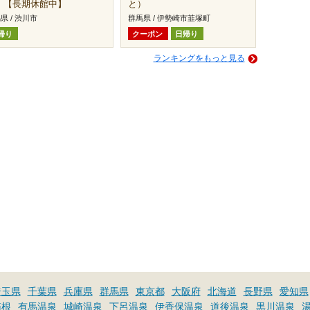
）【長期休館中】
と）
県 / 渋川市
群馬県 / 伊勢崎市韮塚町
帰り
クーポン
日帰り
ランキングをもっと見る
埼玉県
千葉県
兵庫県
群馬県
東京都
大阪府
北海道
長野県
愛知県
箱根
有馬温泉
城崎温泉
下呂温泉
伊香保温泉
道後温泉
黒川温泉