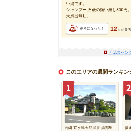
い湯です。
シャンプー,石鹸の類い無し300
天風呂無し。
12
参考になった！
人が
参
「 温泉セン
このエリアの週間ランキン
高崎 京ヶ島天然温泉 湯都里
黄