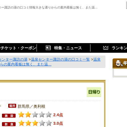
ター諏訪の湯の口コミ情報大きな通りからの案内看板は無く、また温…
子チケット・クーポン
特集・ニュース
ランキ
センター諏訪の湯
>
温泉センター諏訪の湯の口コミ一覧
>
温泉
からの案内看板は無く、また温…
件
群馬県／奥利根
2.4点
3.0点