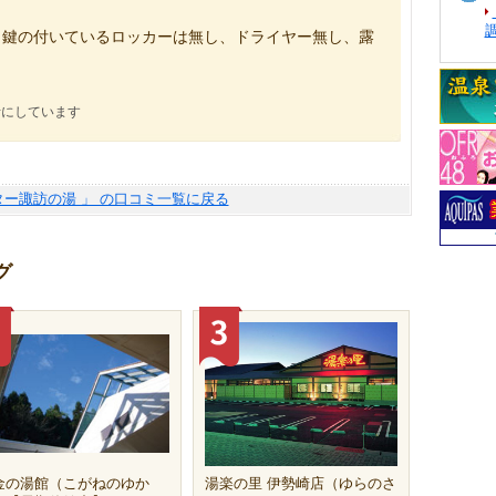
円。鍵の付いているロッカーは無し、ドライヤー無し、露
考にしています
ター諏訪の湯 」 の口コミ一覧に戻る
グ
金の湯館（こがねのゆか
湯楽の里 伊勢崎店（ゆらのさ