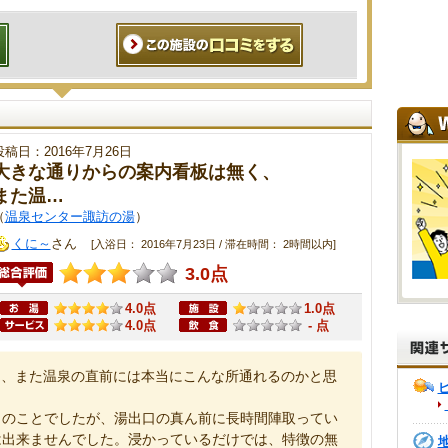
投稿日：2016年7月26日
大きな通りからの案内看板は無く、
また温…
（
温泉センター諏訪の湯
）
くに～
さん
[入浴日： 2016年7月23日 / 滞在時間： 2時間以内]
3.0点
4.0点
1.0点
4.0点
- 点
く、また温泉の直前には本当にこんな所通れるのかと思
とのことでしたが、湯出口の真ん前に長時間陣取ってい
は出来ませんでした。浸かっているだけでは、特徴の無