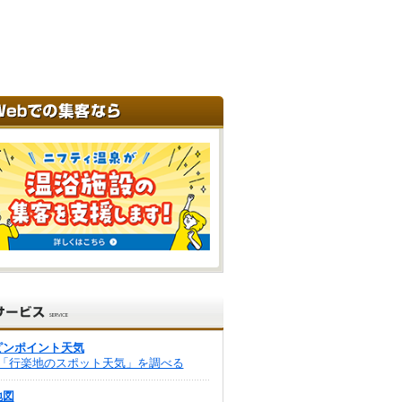
ピンポイント天気
「行楽地のスポット天気」を調べる
地図