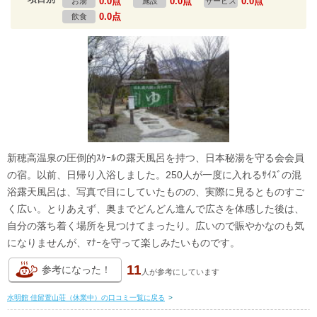
0.0点
0.0点
0.0点
お湯
施設
サービス
0.0点
飲食
新穂高温泉の圧倒的ｽｹｰﾙの露天風呂を持つ、日本秘湯を守る会会員
の宿。以前、日帰り入浴しました。250人が一度に入れるｻｲｽﾞの混
浴露天風呂は、写真で目にしていたものの、実際に見るとものすご
く広い。とりあえず、奥までどんどん進んで広さを体感した後は、
自分の落ち着く場所を見つけてまったり。広いので賑やかなのも気
になりませんが、ﾏﾅｰを守って楽しみたいものです。
11
参考になった！
人が
参考にしています
水明館 佳留萱山荘（休業中）の口コミ一覧に戻る
>