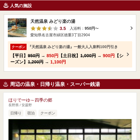
人気の施設
天然温泉 みどり楽の湯
3.5
入浴料：
950円
〜
愛知県名古屋市緑区徳重3丁目2904
『天然温泉 みどり楽の湯』一般大人入泉料100円引き
クーポン
【平日】
950円
→
850円
【土日祝】
1,000円
→
900円
【シ
ーズン】
1,200円
→
1,100円
周辺の温泉・日帰り温泉・スーパー銭湯
ほりでーゆ～四季の郷
長野県 / 安曇野
日帰り
宿泊
クーポン