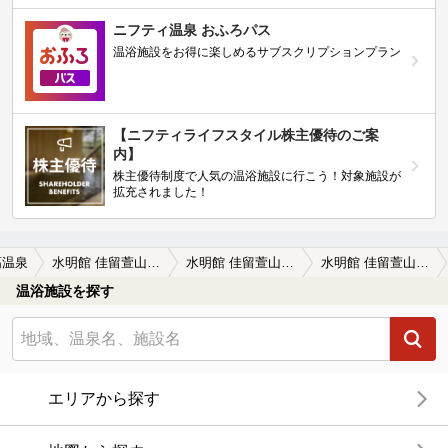
ニフティ温泉 おふろパス
温浴施設をお得に楽しめるサブスクリプションプラン
【ニフティライフスタイル株主優待のご案
内】
株主優待制度で人気の温浴施設に行こう！対象施設が
拡充されました！
高温泉
水明館 佳留萱山荘（休業中）
水明館 佳留萱山荘（休業中）の口コミ一覧
水明館 佳留萱山荘（休業中）の口コミ 画像提供
温浴施設を探す
エリアから探す