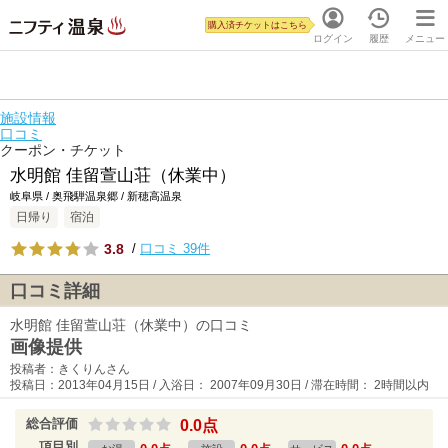
購入済チケットはこちら
ログイン
履歴
メニュー
施設情報
口コミ
クーポン・チケット
水明館 佳留萱山荘（休業中）
岐阜県 / 奥飛騨温泉郷 / 新穂高温泉
日帰り
宿泊
3.8
/
口コミ 39件
口コミ詳細
水明館 佳留萱山荘（休業中）の口コミ
画像提供
投稿者：きくりんさん
投稿日：2013年04月15日 / 入浴日： 2007年09月30日 / 滞在時間： 2時間以内
総合評価
0.0点
項目別