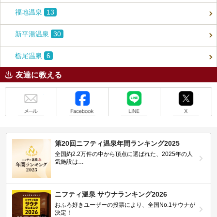
福地温泉
13
新平湯温泉
30
栃尾温泉
6
友達に教える
メール
Facebook
LINE
X
第20回ニフティ温泉年間ランキング2025
全国約2.2万件の中から頂点に選ばれた、2025年の人
気施設は…
ニフティ温泉 サウナランキング2026
おふろ好きユーザーの投票により、全国No.1サウナが
決定！