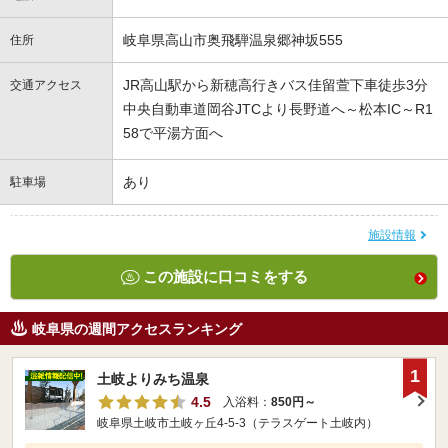
岐阜県高山市奥飛騨温泉郷神坂555
住所
JR高山駅から新穂高行きバス佳留萱下車徒歩3分
交通アクセス
中央自動車道岡谷JTCより長野道へ～松本IC～R1
58で平湯方面へ
あり
駐車場
施設情報
この施設に口コミをする
岐阜県の週間アクセスランキング
1
土岐よりみち温泉
4.5
入浴料：
850円～
岐阜県土岐市土岐ヶ丘4-5-3（テラスゲート土岐内）