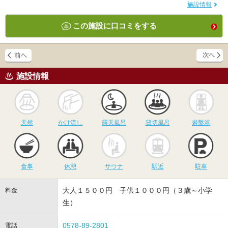
施設情報
この施設に口コミをする
施設情報
天然
かけ流し
露天風呂
貸切風呂
岩
天然
かけ流し
露天風呂
貸切風呂
岩盤浴
食事
休憩
サウナ
駅近
駐
食事
休憩
サウナ
駅近
駐車
大人１５００円 子供１０００円（３歳～小学
料金
生）
0578-89-2801
電話