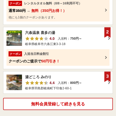
レンタルタオル無料（8/8～16利用不可）
クーポン
通常
350円
→
無料（350円お得！）
他にも1個のクーポンがあります。
2
六条温泉 喜多の湯
4.0
入浴料：
750円～
岐阜県岐阜市六条江東3-3-18
入浴当日料金割引
クーポン
クーポンのご提示で
50円引き！
3
湯どころ みのり
4.4
入浴料：
800円～
岐阜県羽島郡岐南町下印食2‐60‐1
無料会員登録して続きを見る