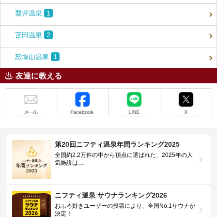
粟井温泉
1
苫田温泉
2
怒塚山温泉
1
友達に教える
メール
Facebook
LINE
X
第20回ニフティ温泉年間ランキング2025
全国約2.2万件の中から頂点に選ばれた、2025年の人
気施設は…
ニフティ温泉 サウナランキング2026
おふろ好きユーザーの投票により、全国No.1サウナが
決定！