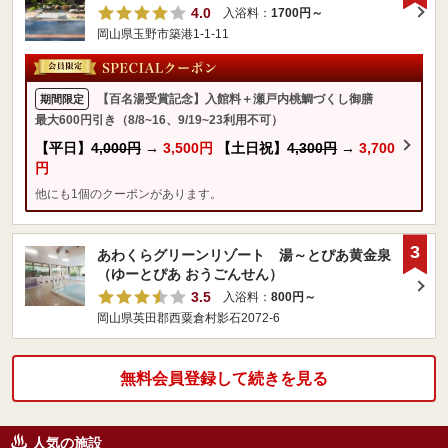
4.0
入浴料：
1700円～
岡山県玉野市築港1-1-11
【百名湯受賞記念】入館料＋瀬戸内桃鯛づくし御膳
期間限定
最大600円引き（8/8~16、9/19~23利用不可）
【平日】
4,000円
→
3,500円
【土日祝】
4,300円
→
3,700
円
他にも1個のクーポンがあります。
3
あわくらグリーンリゾート 湯～とぴあ黄金泉
（ゆーとぴあ おうごんせん）
3.5
入浴料：
800円～
岡山県英田郡西粟倉村影石2072-6
無料会員登録して続きを見る
人気の施設