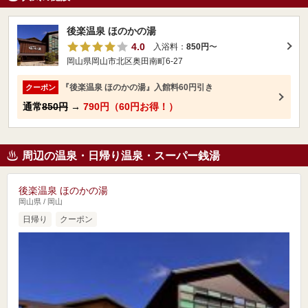
後楽温泉 ほのかの湯
4.0
入浴料：
850円
〜
岡山県岡山市北区奥田南町6-27
『後楽温泉 ほのかの湯』入館料60円引き
クーポン
通常
850円
→
790円（60円お得！）
周辺の温泉・日帰り温泉・スーパー銭湯
後楽温泉 ほのかの湯
岡山県 / 岡山
日帰り
クーポン