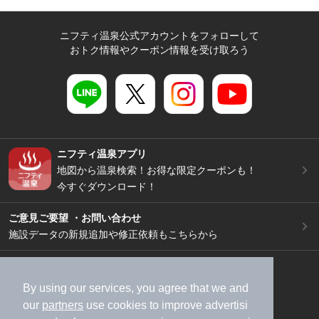
ニフティ温泉公式アカウントをフォローして
おトク情報やクーポン情報を受け取ろう
ニフティ温泉アプリ
地図から温泉検索！お得な限定クーポンも！
今すぐダウンロード！
ご意見ご要望 ・お問い合わせ
施設データの新規追加や修正依頼もこちらから
スマートフォン
/
PC
加盟店募集（資料請求）
広告出稿のご案内
By using our services, you agree that we and
our
partners
use cookies to improve advertisi
利用規約
ライフスタイルMEMBERS+規約