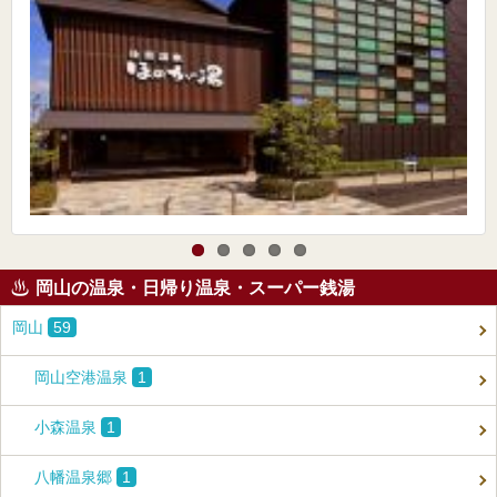
岡山の温泉・日帰り温泉・スーパー銭湯
岡山
59
岡山空港温泉
1
小森温泉
1
八幡温泉郷
1