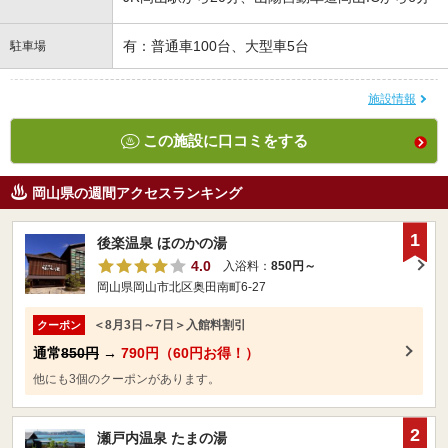
有：普通車100台、大型車5台
駐車場
施設情報
この施設に口コミをする
岡山県の週間アクセスランキング
1
後楽温泉 ほのかの湯
4.0
入浴料：
850円～
岡山県岡山市北区奥田南町6-27
＜8月3日～7日＞入館料割引
クーポン
通常
850円
→
790円（60円お得！）
他にも3個のクーポンがあります。
2
瀬戸内温泉 たまの湯