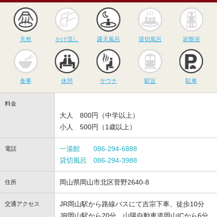
天然
かけ流し
露天風呂
貸切風呂
岩
天然
かけ流し
露天風呂
貸切風呂
岩盤浴
食事
休憩
サウナ
駅近
駐
食事
休憩
サウナ
駅近
駐車
料金
大人 800円（中学以上）
小人 500円（1歳以上）
一湯館 086-294-6888
電話
貸切風呂 086-294-3988
岡山県岡山市北区菅野2640-8
住所
JR岡山駅から路線バスにて吉宗下車、徒歩10分
交通アクセス
JR岡山駅から20分、山陽自動車道岡山ICから6分