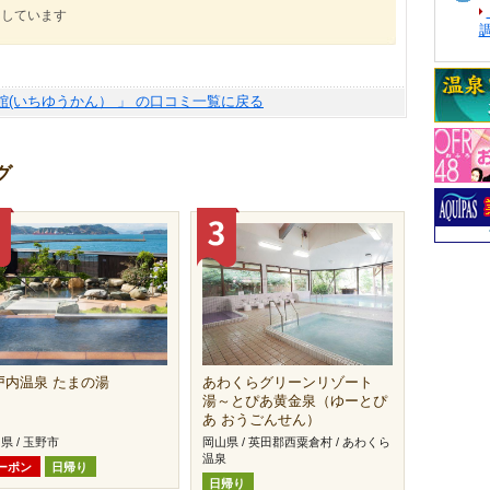
にしています
館(いちゆうかん） 」 の口コミ一覧に戻る
グ
戸内温泉 たまの湯
あわくらグリーンリゾート
湯～とぴあ黄金泉（ゆーとぴ
あ おうごんせん）
県 / 玉野市
岡山県 / 英田郡西粟倉村 / あわくら
温泉
ーポン
日帰り
日帰り