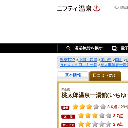
桃太郎温
温浴施設を探す
電
温泉TOP
>
中国・四国
>
岡山県
>
岡山
>
うかん）の口コミ一覧
>
桃太郎温泉一湯
基本情報
口コミ（29）
岡山県
桃太郎温泉一湯館(いちゆ
3.6点
29
/
3.7点
2.9点