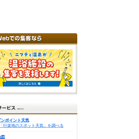
ピンポイント天気
「行楽地のスポット天気」を調べる
地図