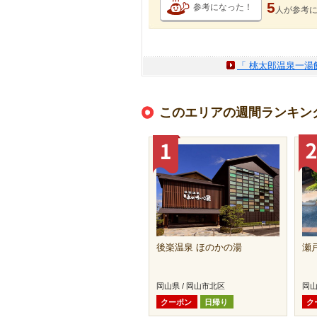
5
参考になった！
人が
参考
「 桃太郎温泉一湯
このエリアの週間ランキン
後楽温泉 ほのかの湯
瀬
岡山県 / 岡山市北区
岡山
クーポン
日帰り
ク