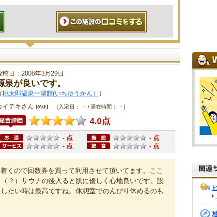
投稿日：2008年3月29日
源泉が良いです。
（
桃太郎温泉一湯館(いちゆうかん）
）
カイテキさん
[入浴日： - / 滞在時間： - ]
4.0点
- 点
- 点
- 点
- 点
ち着くので回数券を買って利用させて頂いてます。ここ
う（？）サウナの後入ると肌に優しく心地良いです。設
りしたい時は最高ですね。休憩室でのんびり休めるのも