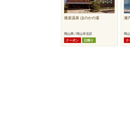
後楽温泉 ほのかの湯
瀬
岡山県 / 岡山市北区
岡山
クーポン
日帰り
ク