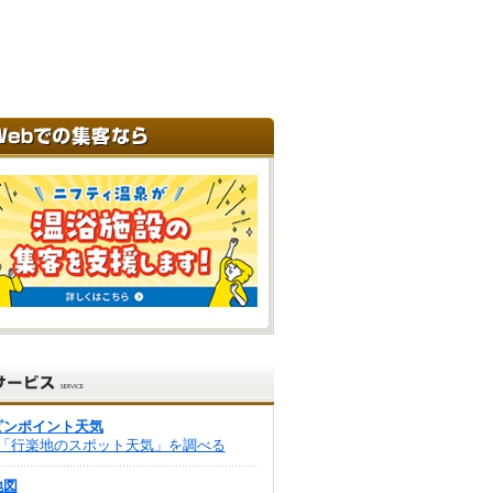
ピンポイント天気
「行楽地のスポット天気」を調べる
地図