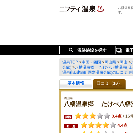
八幡温泉
す。
温浴施設を探す
電
温泉TOP
>
中国・四国
>
岡山県
>
岡山
>
会館)
>
八幡温泉郷 たけべ八幡温泉(旧.
温泉(旧.建部町国際温泉会館)の口コミ 
基本情報
口コミ（16）
岡山県
八幡温泉郷 たけべ八幡温
3.4点
16
/
4.4点