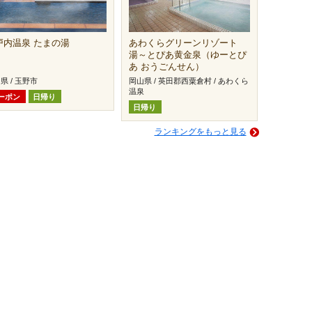
戸内温泉 たまの湯
あわくらグリーンリゾート
湯～とぴあ黄金泉（ゆーとぴ
あ おうごんせん）
県 / 玉野市
岡山県 / 英田郡西粟倉村 / あわくら
温泉
ーポン
日帰り
日帰り
ランキングをもっと見る