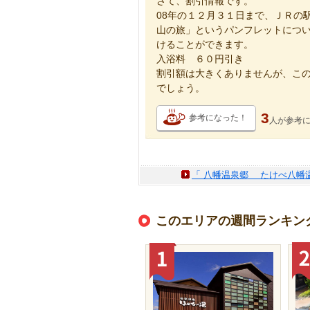
さて、割引情報です。
08年の１２月３１日まで、ＪＲの
山の旅」というパンフレットにつ
けることができます。
入浴料 ６０円引き
割引額は大きくありませんが、こ
でしょう。
3
参考になった！
人が
参考
「 八幡温泉郷 たけべ八幡温
このエリアの週間ランキン