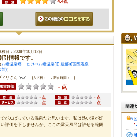
4.4点
投稿日：2008年10月12日
割引情報です。
（
八幡温泉郷 たけべ八幡温泉(旧.建部町国際温泉
会館)
）
ブドリさん
[入浴日： - / 滞在時間： - ]
- 点
- 点
- 点
- 点
- 点
式でがんばっている温泉だと思います。私は熱い湯が好
高い評価を下しませんが、ここの露天風呂は許せる範囲