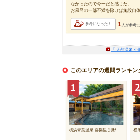
なかったので今一だと感じた。
お風呂の一部不満を除けば施設自
1
参考になった！
人が
参考
「 天然温泉 小
このエリアの週間ランキン
横浜青葉温泉 喜楽里 別邸
横