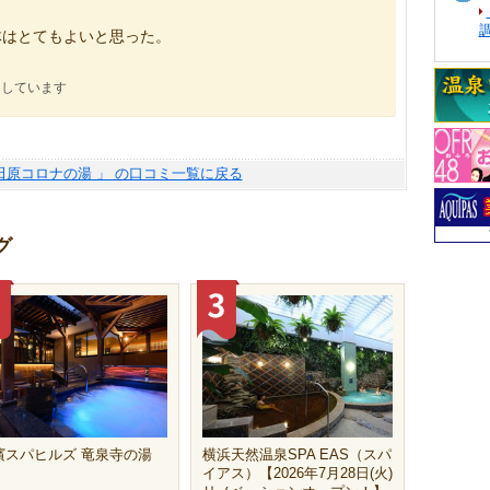
体はとてもよいと思った。
にしています
田原コロナの湯 」 の口コミ一覧に戻る
グ
濱スパヒルズ 竜泉寺の湯
横浜天然温泉SPA EAS（スパ
イアス）【2026年7月28日(火)