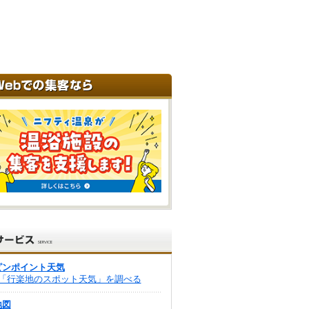
ピンポイント天気
「行楽地のスポット天気」を調べる
地図