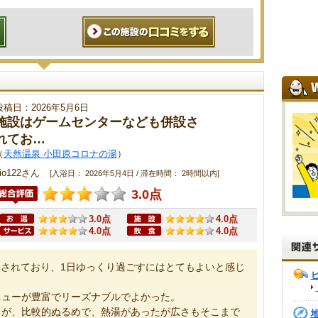
投稿日：2026年5月6日
施設はゲームセンターなども併設さ
れてお…
（
天然温泉 小田原コロナの湯
）
io122さん
[入浴日： 2026年5月4日 / 滞在時間： 2時間以内]
3.0点
3.0点
4.0点
4.0点
4.0点
されており、1日ゆっくり過ごすにはとてもよいと感じ
ニューが豊富でリーズナブルでよかった。
るが、比較的ぬるめで、熱湯があったが広さもそこまで