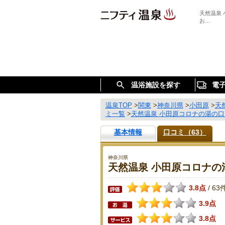
天然温泉
お…
温浴施設を探す
電
温泉TOP
>
関東
>
神奈川県
>
小田原
>
天
ミ一覧
>
天然温泉 小田原コロナの湯の
基本情報
口コミ（63）
神奈川県
天然温泉 小田原コロナの
3.8点
63
/
3.9点
3.8点