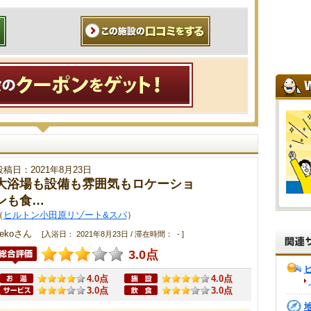
投稿日：2021年8月23日
大浴場も設備も雰囲気もロケーショ
ンも食…
（
ヒルトン小田原リゾート&スパ
）
nekoさん
[入浴日： 2021年8月23日 / 滞在時間： - ]
3.0点
4.0点
4.0点
3.0点
3.0点