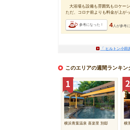
大浴場も設備も雰囲気もロケー
ただ、コロナ前よりも料金が上が
4
参考になった！
人が
参考
「 ヒルトン小田
このエリアの週間ランキン
横浜青葉温泉 喜楽里 別邸
横