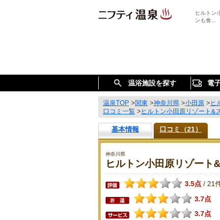
ヒルトン
ンも食…
温浴施設を探す
電
温泉TOP
>
関東
>
神奈川県
>
小田原
>
ヒ
口コミ一覧
>
ヒルトン小田原リゾート&
基本情報
口コミ（21）
神奈川県
ヒルトン小田原リゾート
3.5点
21
/
3.7点
3.7点