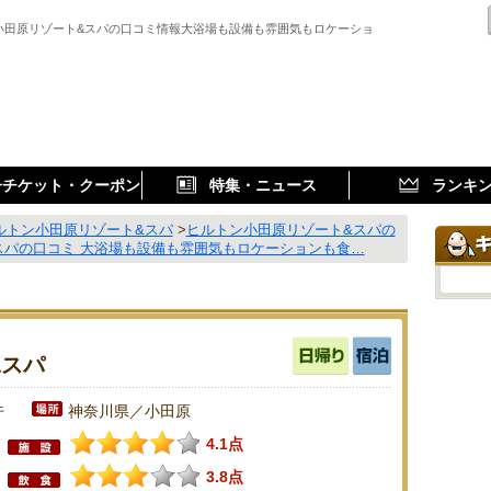
小田原リゾート&スパの口コミ情報大浴場も設備も雰囲気もロケーショ
子チケット・クーポン
特集・ニュース
ランキ
ルトン小田原リゾート&スパ
>
ヒルトン小田原リゾート&スパの
スパの口コミ 大浴場も設備も雰囲気もロケーションも食…
&スパ
件
神奈川県／小田原
4.1点
3.8点