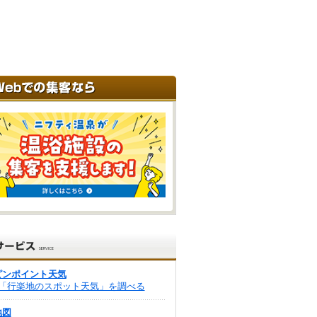
ピンポイント天気
「行楽地のスポット天気」を調べる
地図