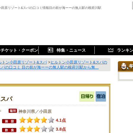
小田原リゾート&スパの口コミ情報目の前が海ーーの無人駅の根府川駅
子チケット・クーポン
特集・ニュース
ランキ
ルトン小田原リゾート&スパ
>
ヒルトン小田原リゾート&スパの
スパの口コミ 目の前が海ーーの無人駅の根府川駅から無…
&スパ
件
神奈川県／小田原
4.1点
3.8点