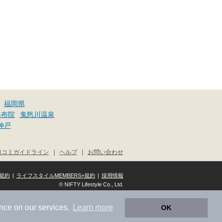
福岡県
湯布院
鬼怒川温泉
神戸
口コミガイドライン
|
ヘルプ
|
お問い合わせ
規約
|
ライフスタイルMEMBERS+規約
|
採用情報
© NIFTY Lifestyle Co., Ltd.
nce on our services.
Learn more
OK