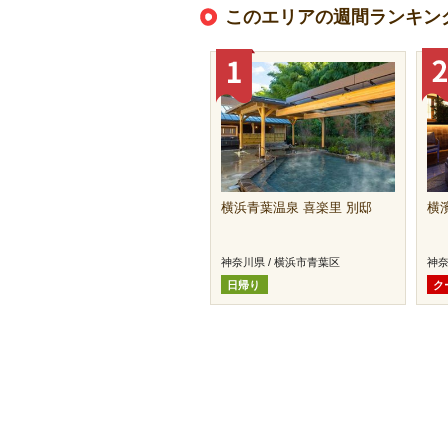
このエリアの週間ランキン
横浜青葉温泉 喜楽里 別邸
横
神奈川県 / 横浜市青葉区
神奈
日帰り
ク