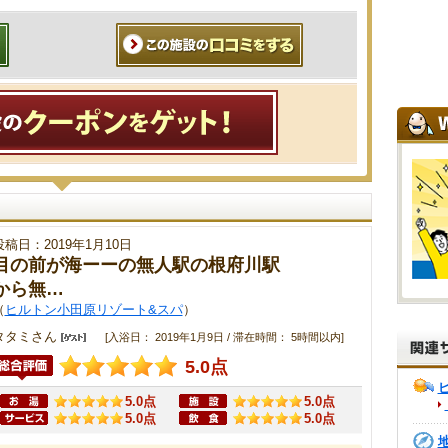
投稿日：2019年1月10日
目の前が海ーーの無人駅の根府川駅
から無…
（
ヒルトン小田原リゾート&スパ
）
タタミさん
[入浴日： 2019年1月9日 / 滞在時間： 5時間以内]
5.0点
5.0点
5.0点
5.0点
5.0点