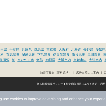
埼玉県
千葉県
兵庫県
群馬県
東京都
大阪府
北海道
長野県
愛知県
箱根
有馬温泉
城崎温泉
下呂温泉
伊香保温泉
道後温泉
黒川温泉
横須賀
柏
さいたま市
飯能
御殿場
大阪市内
京都市内
大津市内
加盟店募集（資料請求）
|
広告出稿のご案内
|
個人情報保護ポリシー
|
特定商取引法に基づく表記
|
利用
rs
use cookies to improve advertising and enhance your experie