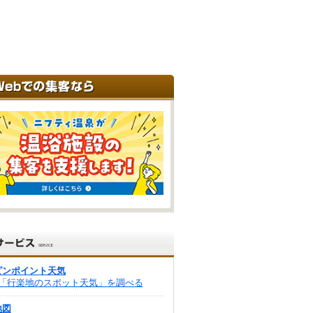
ピンポイント天気
「行楽地のスポット天気」を調べる
地図