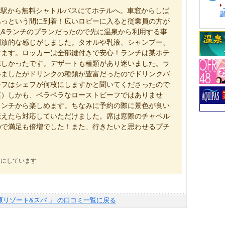
川駅から無料シャトルバスにてホテルへ。車窓からしば
あっという間に到着！広いロビーに入ると従業員の方が
&ランチのプランだったので先に温泉から利用する事
開放的な感じがしました。タオルや乳液、シャンプー、
けます。ロッカーは全部鍵付きで安心！ランチは某ホテ
味しかったです。デザートも種類があり迷いました。ラ
いましたがドリンクの種類が豊富だったのでドリンクバ
ーフはシェフが何枚にしますかと聞いてくださったので
笑）しかも、ペラペラなローストビーフではありませ
ランチから楽しめます。ちなみに予約の際に景色が良い
伝えたら対応していただけました。席は窓際のチャペル
ので満足も倍増でした！また、行きたいと思わせるプチ
考にしています
原リゾート&スパ 」 の口コミ一覧に戻る