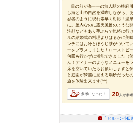
目の前が海ーーの無人駅の根府
し海と山の自然を満喫しながら、
忍者のように現れ素早く対応！温泉
に。屋内なのに露天風呂のような
洗顔などもあり手ぶらで気軽に行
ルの結婚式の料理よりはるかに美
ンチにはお冷とほうじ茶がついて
ーをプラスしました！ローストビ
何回も行かずに堪能できました（
ん！ディナーのようなメニューを
席を空いていたらお願いしますと
と庭園が綺麗に見える場所だった
旅を体験出来ます(^^)
20
参考になった！
人が
参
「 ヒルトン小田