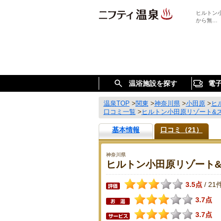
ヒルトン
から無…
温浴施設を探す
電
温泉TOP
>
関東
>
神奈川県
>
小田原
>
ヒ
口コミ一覧
>
ヒルトン小田原リゾート&
基本情報
口コミ（21）
神奈川県
ヒルトン小田原リゾート
3.5点
21
/
3.7点
3.7点