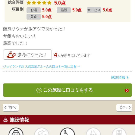
総合評価
5.0点
項目別
5.0点
5.0点
5.0点
お湯
施設
サービス
5.0点
飲食
熱風サウナが激アツで良かった！
サ飯もおいしい！
最高でした！
4
参考になった！
人が
参考にしています
ジョイランド原 天然温泉ざぶ～んの口コミ一覧に戻る
>
施設情報
この施設に口コミをする
施設情報
天然
かけ流し
露天風呂
貸切風呂
岩