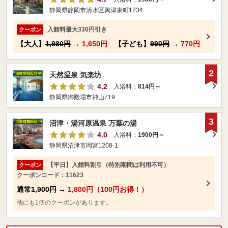
静岡県静岡市清水区興津東町1234
入館料最大330円引き
クーポン
【大人】
1,980円
→
1,650円
【子ども】
990円
→
770円
2
天然温泉 気楽坊
4.2
入浴料：
814円～
静岡県御殿場市神山719
3
沼津・湯河原温泉 万葉の湯
4.0
入浴料：
1900円～
静岡県沼津市岡宮1208-1
【平日】入館料割引（特別期間は利用不可）
クーポン
クーポンコード：11623
通常
1,900円
→
1,800円（100円お得！）
他にも1個のクーポンがあります。