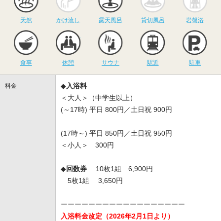
天然
かけ流し
露天風呂
貸切風呂
岩盤浴
食事
休憩
サウナ
駅近
駐
食事
休憩
サウナ
駅近
駐車
◆
入浴料
料金
＜大人＞（中学生以上）
(～17時) 平日 800円／土日祝 900円
(17時～) 平日 850円／土日祝 950円
＜小人＞ 300円
◆
回数券
10枚1組 6,900円
5枚1組 3,650円
ーーーーーーーーーーーーーーーーーー
入浴料金改定（2026年2月1日より）