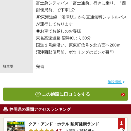
富士急シティバス「富士通前」行きに乗り、「西
郵便局前」で下車1分
JR東海道線「沼津駅」から直通無料シャトルバス
が運行しております
◆お車でお越しのお客様
東名高速道路 沼津ICより30分
国道１号線沿い、原東町信号を北方面へ200ｍ
沼津西郵便局前、ボウリングのピンが目印
完備
駐車場
施設情報
この施設に口コミをする
静岡県の週間アクセスランキング
1
クア・アンド・ホテル 駿河健康ランド
4.7
入浴料：
1980円～