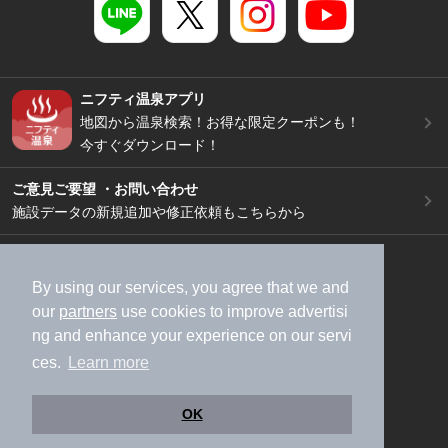
ニフティ温泉アプリ
地図から温泉検索！お得な限定クーポンも！
今すぐダウンロード！
ご意見ご要望 ・お問い合わせ
施設データの新規追加や修正依頼もこちらから
スマートフォン
/
PC
加盟店募集（資料請求）
広告出稿のご案内
By using our services, you agree that we and
our
partners
use cookies to improve advertisi
利用規約
ライフスタイルMEMBERS+規約
ng and enhance your experience on our servi
特定商取引法に基づく表記
ヘルプ
採用情報
ces.
Learn more
運営会社
個人情報保護ポリシー
©NIFTY Lifestyle Co., Ltd.
OK