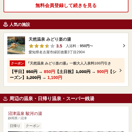
無料会員登録して続きを見る
人気の施設
天然温泉 みどり楽の湯
3.5
入浴料：
950円
〜
愛知県名古屋市緑区徳重3丁目2904
『天然温泉 みどり楽の湯』一般大人入泉料100円引き
クーポン
【平日】
950円
→
850円
【土日祝】
1,000円
→
900円
【シ
ーズン】
1,200円
→
1,100円
周辺の温泉・日帰り温泉・スーパー銭湯
沼津温泉 駿河の湯
静岡県 / 沼津
日帰り
クーポン