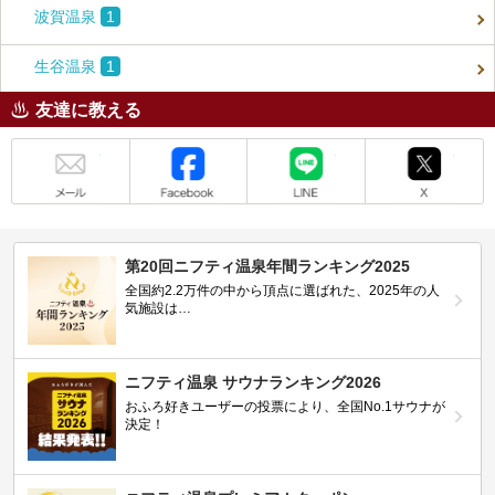
波賀温泉
1
生谷温泉
1
友達に教える
メール
Facebook
LINE
X
第20回ニフティ温泉年間ランキング2025
全国約2.2万件の中から頂点に選ばれた、2025年の人
気施設は…
ニフティ温泉 サウナランキング2026
おふろ好きユーザーの投票により、全国No.1サウナが
決定！