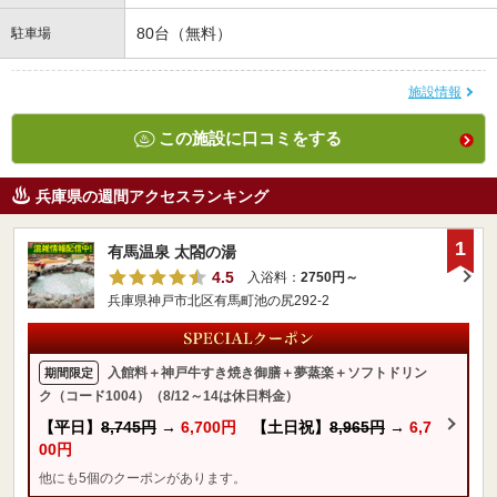
80台（無料）
駐車場
施設情報
この施設に口コミをする
兵庫県の週間アクセスランキング
1
有馬温泉 太閤の湯
4.5
入浴料：
2750円～
兵庫県神戸市北区有馬町池の尻292-2
入館料＋神戸牛すき焼き御膳＋夢蒸楽＋ソフトドリン
期間限定
ク（コード1004）（8/12～14は休日料金）
【平日】
8,745円
→
6,700円
【土日祝】
8,965円
→
6,7
00円
他にも5個のクーポンがあります。