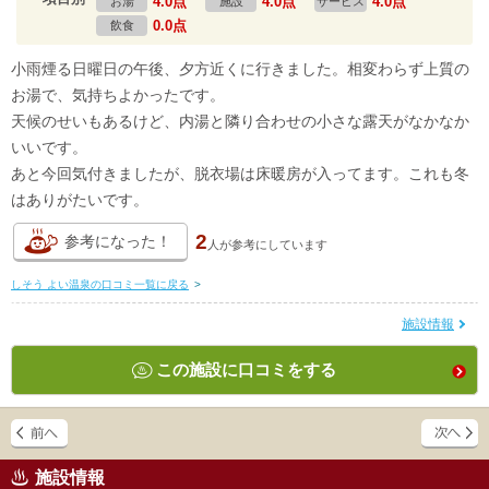
4.0点
4.0点
4.0点
お湯
施設
サービス
0.0点
飲食
小雨煙る日曜日の午後、夕方近くに行きました。相変わらず上質の
お湯で、気持ちよかったです。
天候のせいもあるけど、内湯と隣り合わせの小さな露天がなかなか
いいです。
あと今回気付きましたが、脱衣場は床暖房が入ってます。これも冬
はありがたいです。
2
参考になった！
人が
参考にしています
しそう よい温泉の口コミ一覧に戻る
>
施設情報
この施設に口コミをする
施設情報