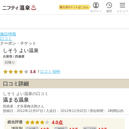
購入済チケットはこちら
ログイン
履歴
メニュー
施設情報
口コミ
クーポン・チケット
しそう よい温泉
兵庫県 / 西播磨
日帰り
3.8
/
口コミ 69件
口コミ詳細
しそう よい温泉の口コミ
温まる温泉
投稿者：才谷屋梅太朗さん
投稿日：2012年12月07日 / 入浴日： 2012年12月02日 / 滞在時間： 2時間以内
総合評価
4.0点
項目別