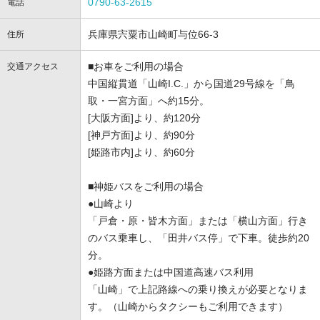
0790-63-2615
電話
兵庫県宍粟市山崎町与位66-3
住所
■お車をご利用の場合
交通アクセス
中国縦貫道「山崎I.C.」から国道29号線を「鳥
取・一宮方面」へ約15分。
[大阪方面]より、約120分
[神戸方面]より、約90分
[姫路市内]より、約60分
■神姫バスをご利用の場合
●山崎より
「戸倉・原・皆木方面」または「横山方面」行き
のバス乗車し、「田井バス停」で下車。徒歩約20
分。
●姫路方面または中国道高速バス利用
「山崎」で上記路線への乗り換えが必要となりま
す。（山崎からタクシーもご利用できます）