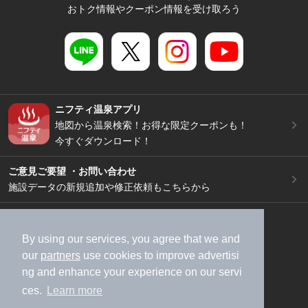
おトク情報やクーポン情報を受け取ろう
ニフティ温泉アプリ
地図から温泉検索！お得な限定クーポンも！
今すぐダウンロード！
ご意見ご要望 ・お問い合わせ
施設データの新規追加や修正依頼もこちらから
スマートフォン
/
PC
加盟店募集（資料請求）
広告出稿のご案内
By using our services, you agree that we and
our
partners
use cookies to improve advertisi
利用規約
ライフスタイルMEMBERS+規約
ng and enhance your experience on our servi
特定商取引法に基づく表記
ヘルプ
採用情報
ces.
Learn more
運営会社
個人情報保護ポリシー