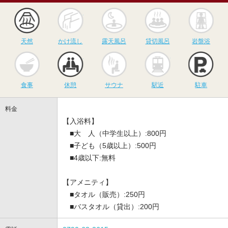
天然
かけ流し
露天風呂
貸切風呂
岩
天然
かけ流し
露天風呂
貸切風呂
岩盤浴
食事
休憩
サウナ
駅近
駐
食事
休憩
サウナ
駅近
駐車
料金
【入浴料】
■大 人（中学生以上）:800円
■子ども（5歳以上）:500円
■4歳以下:無料
【アメニティ】
■タオル（販売）:250円
■バスタオル（貸出）:200円