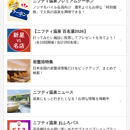
ニフティ温泉プレミアムクーポン
ノジマモバイル会員向け 通常よりもお得な「特別価
格」で人気の温泉を満喫できる！
【ニフティ温泉 百名湯2026】
行ってみたい施設に投票してプレゼントを当てよう！
（全10回開催 / 合計260名様）
岩盤浴特集
日本全国の岩盤浴情報だけをピックアップ。まとめて
検索！
ニフティ温泉ニュース
温泉にもっと行きたくなる！お得な情報を掲載中
ニフティ温泉 おふろパス
温浴施設をお得に楽しめるサブスクリプションプラン