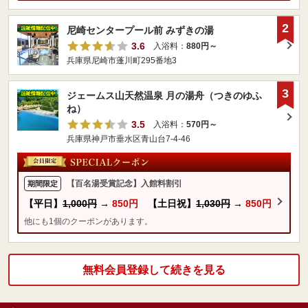
2
尼崎センタープール前 みずきの湯
3.6
入浴料：
880円～
兵庫県尼崎市蓬川町295番地3
3
ジェームス山天然温泉 月の湯舟（つきのゆふ
ね）
3.5
入浴料：
570円～
兵庫県神戸市垂水区青山台7-4-46
【百名湯受賞記念】入館料割引
期間限定
【平日】
1,000円
→
850円
【土日祝】
1,030円
→
850円
他にも1個のクーポンがあります。
無料会員登録して続きを見る