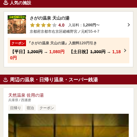
人気の施設
さがの温泉 天山の湯
4.0
入浴料：
1,200円
〜
京都府京都市右京区嵯峨野宮ノ元町55-4-7
『さがの温泉 天山の湯』入館料120円引き
クーポン
【平日】
1,200円
→
1,080円
【土日祝】
1,300円
→
1,18
0円
周辺の温泉・日帰り温泉・スーパー銭湯
天然温泉 佐用の湯
兵庫県 / 西播磨
日帰り
宿泊
クーポン