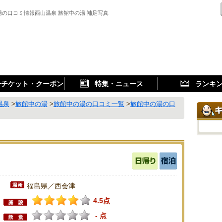
湯の口コミ情報西山温泉 旅館中の湯 補足写真
子チケット・クーポン
特集・ニュース
ランキ
温泉
>
旅館中の湯
>
旅館中の湯の口コミ一覧
>
旅館中の湯の口
福島県／西会津
4.5点
- 点