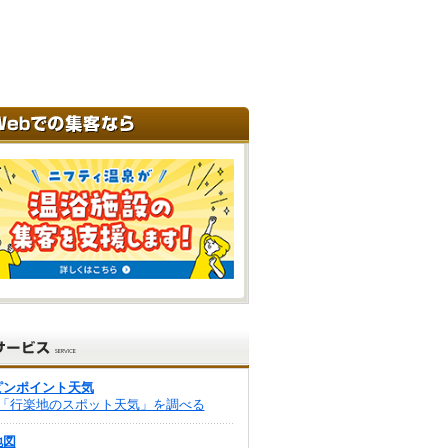
ピンポイント天気
「行楽地のスポット天気」を調べる
地図