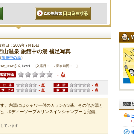
投稿日：2009年7月16日
西山温泉 旅館中の湯 補足写真
（
旅館中の湯
）
paw_pawさん
[入浴日： - / 滞在時間： - ]
- 点
- 点
- 点
- 点
- 点
す。内湯にはシャワー付のカランが3基、その他お湯と
た。ボディーソープ＆リンスインシャンプーも完備。
にしています