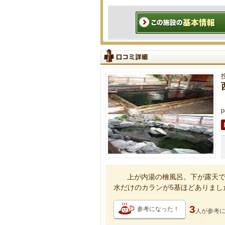
上が内湯の檜風呂。下が露天で
水だけのカランが5基ほどありまし
3
参考になった！
人が
参考