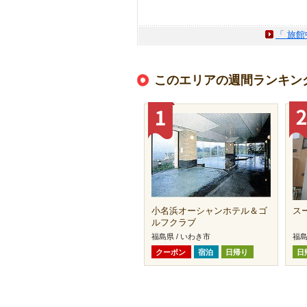
「 旅
このエリアの週間ランキン
小名浜オーシャンホテル＆ゴ
ス
ルフクラブ
福島県 / いわき市
福島
クーポン
宿泊
日帰り
日