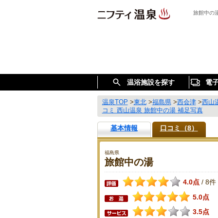
旅館中の
温浴施設を探す
電
温泉TOP
>
東北
>
福島県
>
西会津
>
西山
コミ 西山温泉 旅館中の湯 補足写真
基本情報
口コミ（8）
福島県
旅館中の湯
4.0点
8件
/
5.0点
3.5点