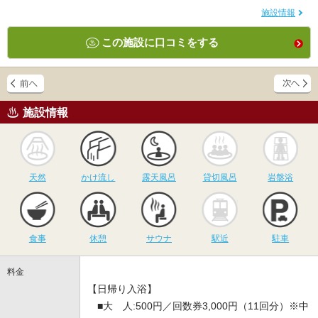
施設情報
この施設に口コミをする
施設情報
天然
かけ流し
露天風呂
貸切風呂
岩
天然
かけ流し
露天風呂
貸切風呂
岩盤浴
食事
休憩
サウナ
駅近
駐
食事
休憩
サウナ
駅近
駐車
料金
【日帰り入浴】
■大 人:500円／回数券3,000円（11回分）※中