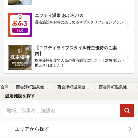
ニフティ温泉 おふろパス
温浴施設をお得に楽しめるサブスクリプションプラン
【ニフティライフスタイル株主優待のご案
内】
株主優待制度で人気の温浴施設に行こう！対象施設が
拡充されました！
西会津
西会津町温泉健康保養センター ロータス・イン
西会津町温泉健康保養センター ロータス・インの口コミ一覧
西会津町温泉健康保養センター ロータス・インの口コミ 外観から期待！
温浴施設を探す
エリアから探す