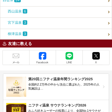
西会津
24
西山温泉
6
宮下温泉
3
柳津温泉
3
友達に教える
メール
Facebook
LINE
X
第20回ニフティ温泉年間ランキング2025
全国約2.2万件の中から頂点に選ばれた、2025年の人
気施設は…
ニフティ温泉 サウナランキング2026
おふろ好きユーザーの投票により、全国No.1サウナが