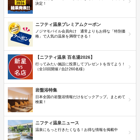
決定！
ニフティ温泉プレミアムクーポン
ノジマモバイル会員向け 通常よりもお得な「特別価
格」で人気の温泉を満喫できる！
【ニフティ温泉 百名湯2026】
行ってみたい施設に投票してプレゼントを当てよう！
（全10回開催 / 合計260名様）
岩盤浴特集
日本全国の岩盤浴情報だけをピックアップ。まとめて
検索！
ニフティ温泉ニュース
温泉にもっと行きたくなる！お得な情報を掲載中