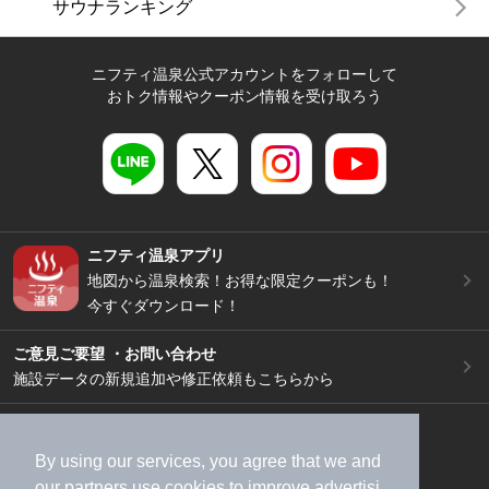
サウナランキング
ニフティ温泉公式アカウントをフォローして
おトク情報やクーポン情報を受け取ろう
ニフティ温泉アプリ
地図から温泉検索！お得な限定クーポンも！
今すぐダウンロード！
ご意見ご要望 ・お問い合わせ
施設データの新規追加や修正依頼もこちらから
スマートフォン
/
PC
加盟店募集（資料請求）
広告出稿のご案内
By using our services, you agree that we and
our
partners
use cookies to improve advertisi
利用規約
ライフスタイルMEMBERS+規約