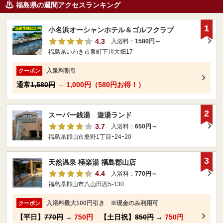
福島県の週間アクセスランキング
1
小名浜オーシャンホテル＆ゴルフクラブ
4.3
入浴料：
1580円～
福島県いわき市泉町下川大畑17
入泉料割引
クーポン
通常
1,580円
→
1,000円（580円お得！）
2
スーパー銭湯 遊湯ランド
3.7
入浴料：
650円～
福島県郡山市桑野1丁目ｰ24ｰ20
3
天然温泉 極楽湯 福島郡山店
4.4
入浴料：
770円～
福島県郡山市八山田西5-130
入浴料最大100円引き ※現金のみ利用可
クーポン
【平日】
770円
→
750円
【土日祝】
850円
→
750円