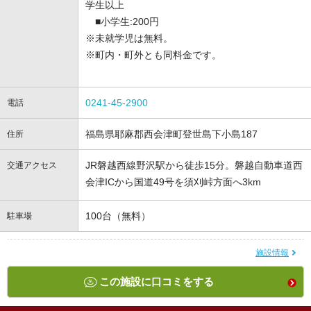
学生以上
■小学生:200円
※未就学児は無料。
※町内・町外とも同料金です。
0241-45-2900
電話
福島県耶麻郡西会津町登世島下小島187
住所
JR磐越西線野沢駅から徒歩15分。磐越自動車道西
交通アクセス
会津ICから国道49号を須刈峠方面へ3km
100台（無料）
駐車場
施設情報
この施設に口コミをする