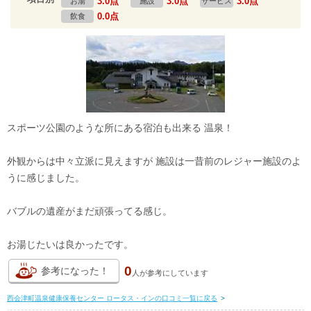
3.0点
3.0点
3.0点
お湯
施設
サービス
0.0点
飲食
スポーツ公園のような所にある宿泊も出来る 温泉！
外観からは中々立派に見えますが 施設は一昔前のレジャー施設のよ
うに感じました。
バブルの遺産がまだ頑張ってる感じ。
お湯じたいは良かったです。
0
参考になった！
人が
参考にしています
西会津町温泉健康保養センター ロータス・インの口コミ一覧に戻る
>