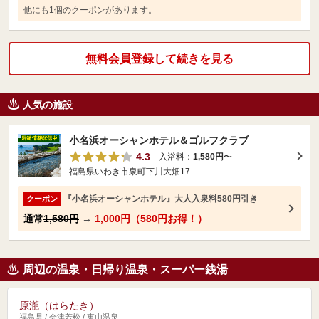
他にも1個のクーポンがあります。
無料会員登録して続きを見る
人気の施設
小名浜オーシャンホテル＆ゴルフクラブ
4.3
入浴料：
1,580円
〜
福島県いわき市泉町下川大畑17
『小名浜オーシャンホテル』大人入泉料580円引き
クーポン
通常
1,580円
→
1,000円（580円お得！）
周辺の温泉・日帰り温泉・スーパー銭湯
原瀧（はらたき）
福島県 / 会津若松 / 東山温泉