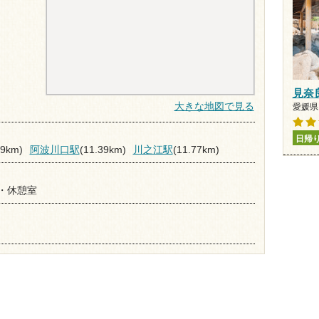
見奈
大きな地図で見る
愛媛県 
日帰
99km)
阿波川口駅
(11.39km)
川之江駅
(11.77km)
・休憩室