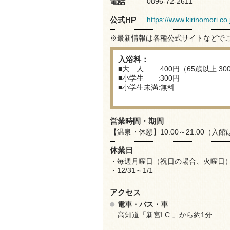
0896-72-2611
電話
https://www.kirinomori.co.
公式HP
※最新情報は各種公式サイトなどで
入浴料：
■大 人 :400円（65歳以上:30
■小学生 :300円
■小学生未満:無料
営業時間・期間
【温泉・休憩】10:00～21:00（入館は
休業日
・毎週月曜日（祝日の場合、火曜日
・12/31～1/1
アクセス
電車・バス・車
高知道「新宮I.C.」から約1分