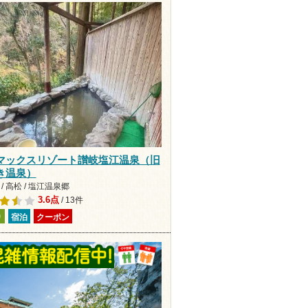
マックスリゾート讃岐塩江温泉（旧
き温泉）
/ 高松 / 塩江温泉郷
3.6点
/ 13件
り
宿泊
クーポン