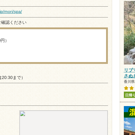
jp/mori/spa/
ご確認ください
0円）
リブ
さぬ
20:30まで）
香川県 
）
日帰