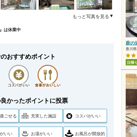
もっと写真を見る
館』は休業中
萩の
香川県 
者のおすすめポイント
日帰
の良かったポイントに投票
過ごせる
充実した施設
コスパがいい
がいい
お湯がいい
お風呂が開放的