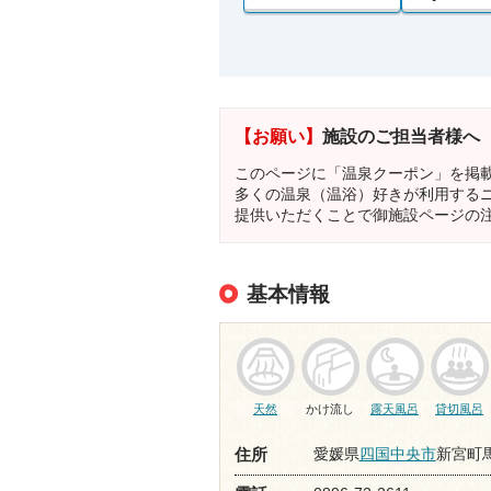
【お願い】
施設のご担当者様へ
このページに「温泉クーポン」を掲
多くの温泉（温浴）好きが利用する
提供いただくことで御施設ページの
基本情報
天然
かけ流し
露天風呂
貸切風呂
愛媛県
四国中央市
新宮町馬
住所