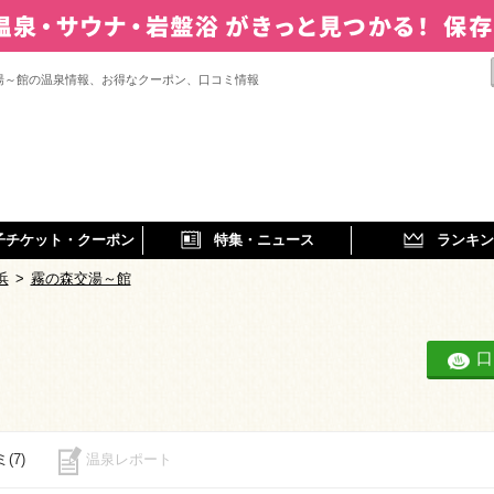
湯～館の温泉情報、お得なクーポン、口コミ情報
子チケット・クーポン
特集・ニュース
ランキン
浜
>
霧の森交湯～館
口
(7)
温泉レポート