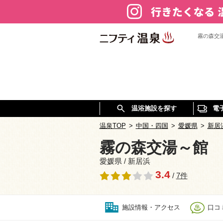
霧の森交
温浴施設を探す
電
温泉TOP
>
中国・四国
>
愛媛県
>
新居
霧の森交湯～館
愛媛県 / 新居浜
3.4
/
7件
施設情報・アクセス
口コミ