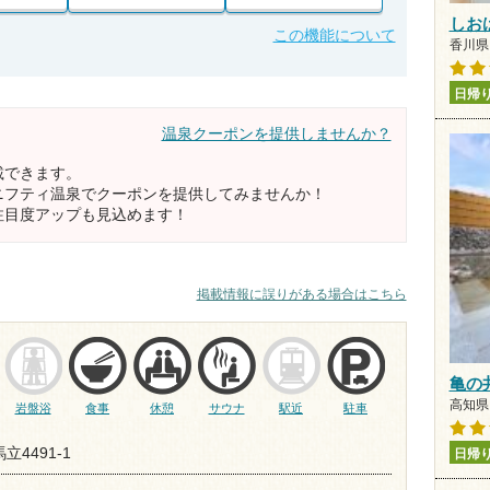
しお
この機能について
香川県 
日帰
温泉クーポンを提供しませんか？
載できます。
ニフティ温泉でクーポンを提供してみませんか！
注目度アップも見込めます！
掲載情報に誤りがある場合はこちら
亀の
高知県 
岩盤浴
食事
休憩
サウナ
駅近
駐車
立4491-1
日帰