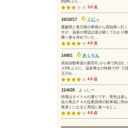
約8年ぶり…
3.0 点
くに～
16/10/17
愛媛県と香川県の県境から高知県へ行く
すが、温泉の周辺は道が細くてわかり難
横へ車を停めていた…
4.0 点
きくりん
14/8/1
高知自動車道の新宮IC.から車で約1
そ5年ぶりに、温泉博士の特典でﾀﾀﾞで
立川を…
4.0 点
11/4/28
よっしー
特徴はタイトルの通りです。景色は楽し
近の馬立ＰＡの従業員用の駐車場に停め
夜遅くになると周辺に食べるとこ…
4.0 点