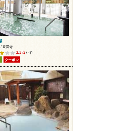
湯
/ 観音寺
3.3点
/ 4件
り
クーポン