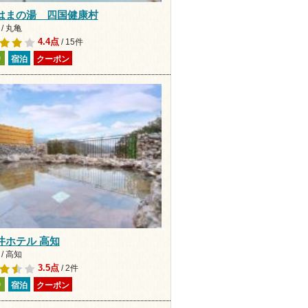
はまの湯 四国健康村
/ 丸亀
4.4点
/ 15件
り
宿泊
クーポン
井ホテル 高知
/ 高知
3.5点
/ 2件
り
宿泊
クーポン