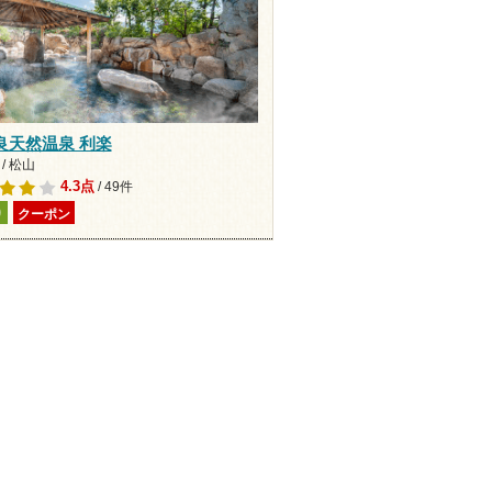
良天然温泉 利楽
/ 松山
4.3点
/ 49件
り
クーポン