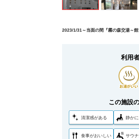
2023/1/31～当面の間『霧の森交湯～
利用
この施設
清潔感がある
静かに
食事がおいしい
サウナ