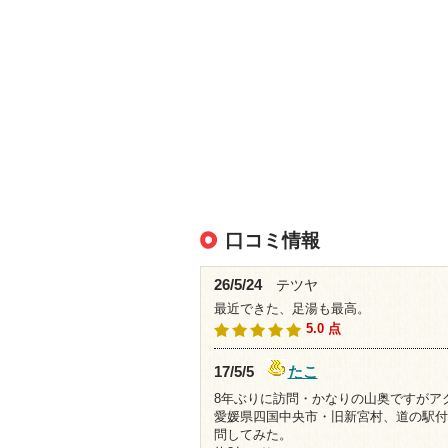
口コミ情報
26/5/24
テツヤ
最近できた、足湯も最高。
5.0 点
たこ
17/5/5
8年ぶりに訪問・か
愛媛県四国中央市・旧新宮村、道の駅付
問してみた。