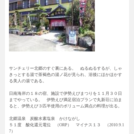
サンチェリー北郷のすぐ裏にある。 ぬるぬるするが、しゃ
きっとする湯で茶褐色の湯ノ花が見られ、浴後にほかほかす
る美人の湯である。
日南海岸の１８の宿、施設で伊勢えびまつりを１１月３０日
までやっている。 伊勢えび満足宿泊プランで丸新荘に泊ま
ると、伊勢えび３匹半使用のボリューム満点の料理が出る。
北郷温泉 炭酸水素塩泉 かけながし
５１度 酸化還元電位 （ORP） マイナス１３ （2010.9.1
7）