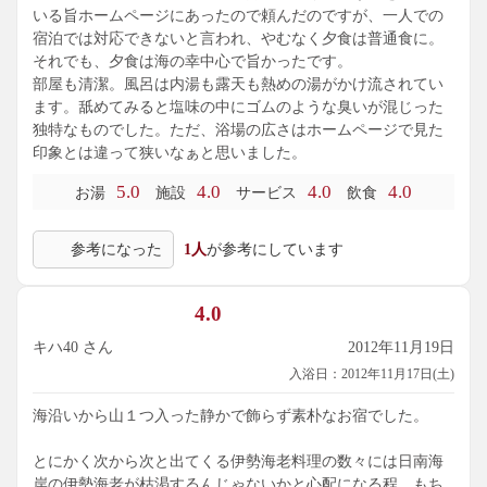
いる旨ホームページにあったので頼んだのですが、一人での
宿泊では対応できないと言われ、やむなく夕食は普通食に。
それでも、夕食は海の幸中心で旨かったです。
部屋も清潔。風呂は内湯も露天も熱めの湯がかけ流されてい
ます。舐めてみると塩味の中にゴムのような臭いが混じった
独特なものでした。ただ、浴場の広さはホームページで見た
印象とは違って狭いなぁと思いました。
5.0
4.0
4.0
4.0
お湯
施設
サービス
飲食
参考になった
1人
が参考にしています
4.0
キハ40 さん
2012年11月19日
入浴日：2012年11月17日(土)
海沿いから山１つ入った静かで飾らず素朴なお宿でした。
とにかく次から次と出てくる伊勢海老料理の数々には日南海
岸の伊勢海老が枯渇するんじゃないかと心配になる程、もち