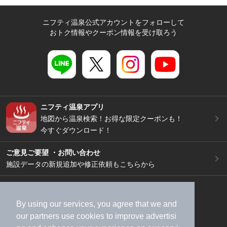
ニフティ温泉公式アカウントをフォローして
おトク情報やクーポン情報を受け取ろう
ニフティ温泉アプリ
地図から温泉検索！お得な限定クーポンも！
今すぐダウンロード！
ご意見ご要望 ・お問い合わせ
施設データの新規追加や修正依頼もこちらから
スマートフォン
/
PC
加盟店募集（資料請求）
広告出稿のご案内
By using our services, you agree that we and
利用規約
ライフスタイルMEMBERS+規約
our
partners
use cookies to improve advertisi