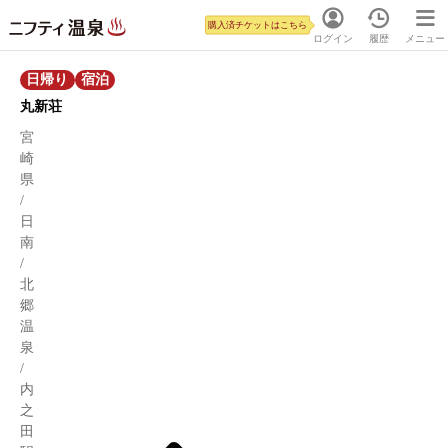
購入済チケットはこちら
ログイン
履歴
メニュー
日帰り
宿泊
丸新荘
宮
崎
県
/
日
南
/
北
郷
温
泉
/
内
之
田