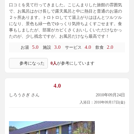
口コミを見て行ってきました。こじんまりした旅館の雰囲気
で、お風呂はかけ長しで露天風呂と中に熱目と普通のお湯の
２ヶ所あります。トロトロしてて湯上がりはほんとツルツル
になり、景色も緑一色でゆっくり気持ちよくすごせます。食
事もしましたが、部屋がカビくさくおいしくいただけなかっ
たのが、少し残念ですが、お風呂だけなら最高です！
5.0
3.0
4.0
2.0
お湯
施設
サービス
飲食
参考になった
0人
が参考にしています
4.0
しろうさぎ さん
2010年09月24日
入浴日：2010年09月17日(金)