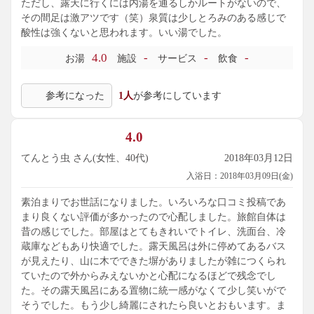
ただし、露天に行くには内湯を通るしかルートがないので、
その間足は激アツです（笑）泉質は少しとろみのある感じで
酸性は強くないと思われます。いい湯でした。
4.0
-
-
-
お湯
施設
サービス
飲食
参考になった
1人
が参考にしています
4.0
てんとう虫 さん(女性、40代)
2018年03月12日
入浴日：2018年03月09日(金)
素泊まりでお世話になりました。いろいろな口コミ投稿であ
まり良くない評価が多かったので心配しました。旅館自体は
昔の感じでした。部屋はとてもきれいでトイレ、洗面台、冷
蔵庫などもあり快適でした。露天風呂は外に停めてあるバス
が見えたり、山に木でできた塀がありましたが雑につくられ
ていたので外からみえないかと心配になるほどで残念でし
た。その露天風呂にある置物に統一感がなくて少し笑いがで
そうでした。もう少し綺麗にされたら良いとおもいます。ま