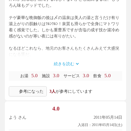
ろん味もグッドでした。
テゲ豪華な晩御飯の後は〆の温泉は美人の湯と言うだけ有り
湯上がりの肌触りはﾂﾙﾝﾂﾙﾝ！泉質も滑らかで全身にマトワリ
着く感覚でした。しかも重曹系ですが含塩の成す技か湯冷め
感がないのが寒い夜には有りがたい。
なるほどこれなら、地元のお客さんもたくさんみえて大盛況
になる筈だ。
続きを読む
お宿全体がホンワカ素朴で緩やかな時間が過ごせます。派手
な演出や、ﾏﾆｭｱﾙで決められた超接客は全く有りませんその分
5.0
3.0
3.0
5.0
お湯
施設
サービス
飲食
のんびり感がしっかり出ていて、日常を忘れられる良宿です
ね。
参考になった
3人
が参考にしています
4.0
よう さん
2011年05月14日
入浴日：2011年05月14日(土)