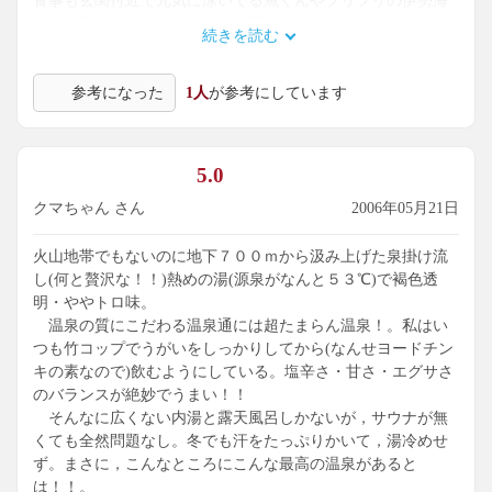
食事も玄関付近で元気に泳いでる魚くんやプリプリの伊勢海
老を何匹か使ってのおいしい料理が味わえます。
続きを読む
こんないい温泉があるなんて知りませんでした。ここの口コ
ミの方、感謝します。
参考になった
1人
が参考にしています
5.0
クマちゃん さん
2006年05月21日
火山地帯でもないのに地下７００ｍから汲み上げた泉掛け流
し(何と贅沢な！！)熱めの湯(源泉がなんと５３℃)で褐色透
明・ややトロ味。
温泉の質にこだわる温泉通には超たまらん温泉！。私はい
つも竹コップでうがいをしっかりしてから(なんせヨードチン
キの素なので)飲むようにしている。塩辛さ・甘さ・エグサさ
のバランスが絶妙でうまい！！
そんなに広くない内湯と露天風呂しかないが，サウナが無
くても全然問題なし。冬でも汗をたっぷりかいて，湯冷めせ
ず。まさに，こんなところにこんな最高の温泉があると
は！！。