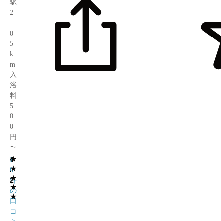
駅
2
.
0
5
k
m
入
浴
料
5
0
0
円
〜
★
4
1
★
.
0
★
2
件
★
の
★
口
コ