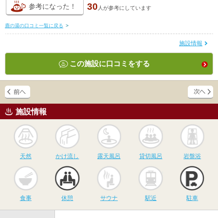
30
参考になった！
人が
参考にしています
鹿の湯の口コミ一覧に戻る
>
施設情報
この施設に口コミをする
施設情報
天然
かけ流し
露天風呂
貸切風呂
岩
天然
かけ流し
露天風呂
貸切風呂
岩盤浴
食事
休憩
サウナ
駅近
駐
食事
休憩
サウナ
駅近
駐車