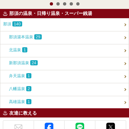
那須の温泉・日帰り温泉・スーパー銭湯
那須
140
那須湯本温泉
29
北温泉
1
新那須温泉
24
弁天温泉
1
八幡温泉
2
高雄温泉
1
友達に教える
メール
Facebook
LINE
X