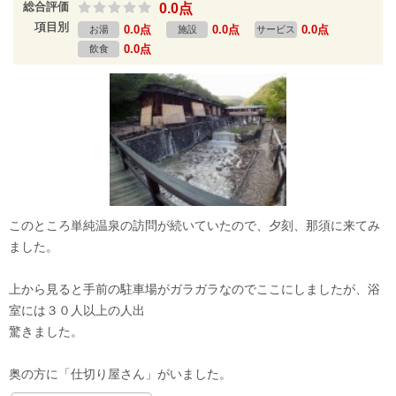
総合評価
0.0点
項目別
0.0点
0.0点
0.0点
お湯
施設
サービス
0.0点
飲食
このところ単純温泉の訪問が続いていたので、夕刻、那須に来てみ
ました。
上から見ると手前の駐車場がガラガラなのでここにしましたが、浴
室には３０人以上の人出
驚きました。
奥の方に「仕切り屋さん」がいました。