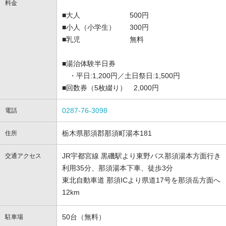
料金
■大人 500円
■小人（小学生） 300円
■乳児 無料
■湯治体験半日券
・平日:1,200円／土日祭日:1,500円
■回数券（5枚綴り） 2,000円
0287-76-3098
電話
栃木県那須郡那須町湯本181
住所
JR宇都宮線 黒磯駅より東野バス那須湯本方面行き
交通アクセス
利用35分、那須湯本下車、徒歩3分
東北自動車道 那須ICより県道17号を那須岳方面へ
12km
50台（無料）
駐車場