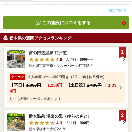
施設情報
この施設に口コミをする
栃木県の週間アクセスランキング
1
宮の街道温泉 江戸遊
4.6
入浴料：
890円～
栃木県宇都宮市インターパーク4丁目2-5
大人遊癒コース100円引き（8/8～16は休日料金）
クーポン
【平日】
1,380円
→
1,280円
【土日祝】
1,430円
→
1,33
0円
他にも3個のクーポンがあります。
2
栃木温泉 湯楽の里（ゆらのさと）
4.3
入浴料：
900円～
栃木県栃木市大町22-70