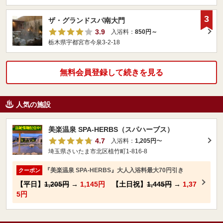
3
ザ・グランドスパ南大門
3.9
入浴料：
850円～
栃木県宇都宮市今泉3-2-18
無料会員登録して続きを見る
人気の施設
美楽温泉 SPA-HERBS（スパハーブス）
4.7
入浴料：
1,205円
〜
埼玉県さいたま市北区植竹町1-816-8
『美楽温泉 SPA-HERBS』大人入浴料最大70円引き
クーポン
【平日】
1,205円
→
1,145円
【土日祝】
1,445円
→
1,37
5円