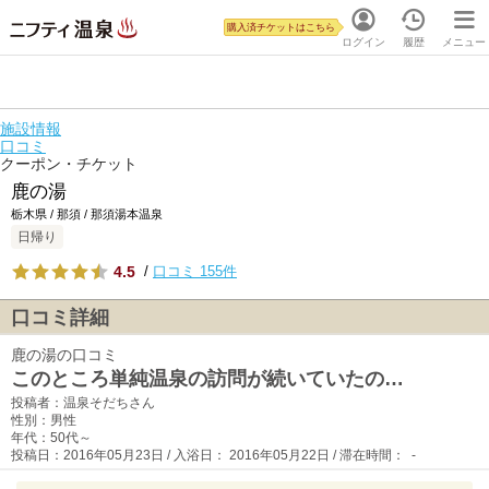
購入済チケットはこちら
ログイン
履歴
メニュー
施設情報
口コミ
クーポン・チケット
鹿の湯
栃木県 / 那須 / 那須湯本温泉
日帰り
4.5
/
口コミ 155件
口コミ詳細
鹿の湯の口コミ
このところ単純温泉の訪問が続いていたの…
投稿者：温泉そだちさん
性別：男性
年代：50代～
投稿日：2016年05月23日 / 入浴日： 2016年05月22日 / 滞在時間： -