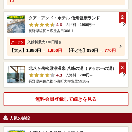
円
2
クア・アンド・ホテル 信州健康ランド
4.6
入浴料：
1980円～
長野県塩尻市広丘吉田366-1
入館料最大330円引き
クーポン
【大人】
1,980円
→
1,650円
【子ども】
990円
→
770円
3
北八ヶ岳松原湖温泉 八峰の湯（ヤッホーの湯）
4.3
入浴料：
700円～
長野県南佐久郡小海町大字豊里5918-2
無料会員登録して続きを見る
人気の施設