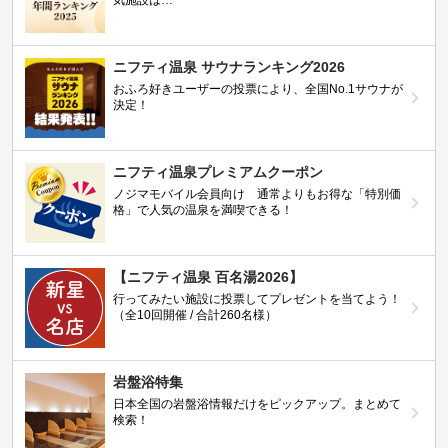
ニフティ温泉 サウナランキング2026
おふろ好きユーザーの投票により、全国No.1サウナが
決定！
ニフティ温泉プレミアムクーポン
ノジマモバイル会員向け 通常よりもお得な「特別価
格」で人気の温泉を満喫できる！
【ニフティ温泉 百名湯2026】
行ってみたい施設に投票してプレゼントを当てよう！
（全10回開催 / 合計260名様）
岩盤浴特集
日本全国の岩盤浴情報だけをピックアップ。まとめて
検索！