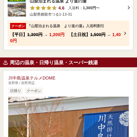
山梨泊まれる温泉 より道の湯
4.6
入浴料：
1,300円
〜
山梨県都留市つる1-13-31
『山梨泊まれる温泉 より道の湯』入浴料割引
クーポン
【平日】
1,300円
→
1,200円
【土日祝】
1,500円
→
1,40
0円
周辺の温泉・日帰り温泉・スーパー銭湯
川中島温泉テルメDOME
長野県 / 長野周辺
日帰り
クーポン