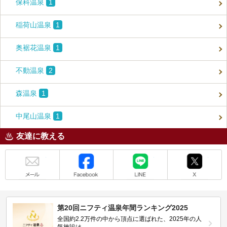
保科温泉
1
稲荷山温泉
1
奥裾花温泉
1
不動温泉
2
森温泉
1
中尾山温泉
1
友達に教える
メール
Facebook
LINE
X
第20回ニフティ温泉年間ランキング2025
全国約2.2万件の中から頂点に選ばれた、2025年の人
気施設は…