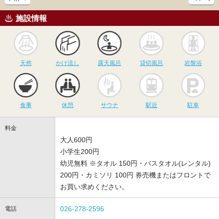
施設情報
天然
かけ流し
露天風呂
貸切風呂
岩
天然
かけ流し
露天風呂
貸切風呂
岩盤浴
食事
休憩
サウナ
駅近
駐
食事
休憩
サウナ
駅近
駐車
料金
大人600円
小学生200円
幼児無料 ※タオル 150円・バスタオル(レンタル)
200円・カミソリ 100円 券売機またはフロントで
お買い求めください。
026-278-2596
電話