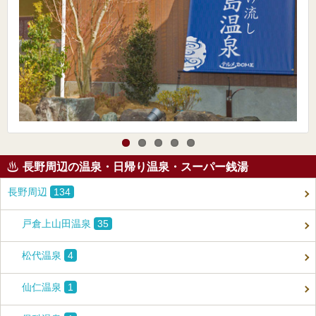
長野周辺の温泉・日帰り温泉・スーパー銭湯
長野周辺
134
戸倉上山田温泉
35
松代温泉
4
仙仁温泉
1