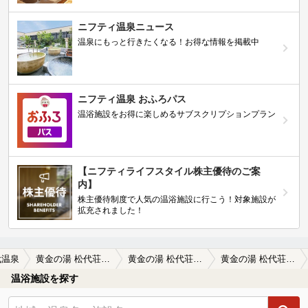
ニフティ温泉ニュース
温泉にもっと行きたくなる！お得な情報を掲載中
ニフティ温泉 おふろパス
温浴施設をお得に楽しめるサブスクリプションプラン
【ニフティライフスタイル株主優待のご案
内】
株主優待制度で人気の温浴施設に行こう！対象施設が
拡充されました！
代温泉
黄金の湯 松代荘 （旧 国民宿舎 松代荘）
黄金の湯 松代荘 （旧 国民宿舎 松代荘）の口コミ一覧
黄金の湯 松代荘 （旧 国民宿舎 松代荘）の口コミ ランチやソフトクリームも
温浴施設を探す