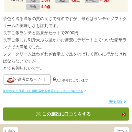
5.0点
4.0点
4.0点
お湯
施設
サービス
4.0点
飲食
茶色く濁る温泉の質の良さで有名ですが、最近はランチやソフトク
リームの美味しさも評判です。
長芋ご飯ランチと温泉がセットで2000円
長芋ご飯にお刺身天ぷら温かいお蕎麦にデザートまてついた豪華ラ
ンチで大満足でした。
ソフトクリームはわざわざ食堂まで足をのばして買いに行かなけれ
ばならないですが
とても美味しいです。
9
参考になった！
人が
参考にしています
黄金の湯 松代荘 （旧 国民宿舎 松代荘）の口コミ一覧に戻る
>
施設情報
この施設に口コミをする