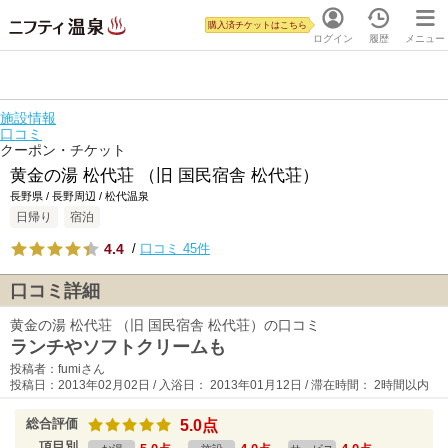
購入済チケットはこちら
ログイン
履歴
メニュー
施設情報
口コミ
クーポン・チケット
黄金の湯 松代荘 （旧 国民宿舎 松代荘）
長野県 / 長野周辺 / 松代温泉
日帰り
宿泊
4.4
/
口コミ 45件
口コミ詳細
黄金の湯 松代荘 （旧 国民宿舎 松代荘）の口コミ
ランチやソフトクリームも
投稿者：fumiさん
投稿日：2013年02月02日 / 入浴日： 2013年01月12日 / 滞在時間： 2時間以内
総合評価
5.0点
項目別