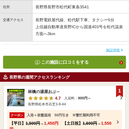
長野県長野市松代町東条3541
住所
長野電鉄屋代線、松代駅下車、タクシー5分
交通アクセス
上信越自動車道長野ICから国道403号を松代温泉
方面へ3km
施設情報
この施設に口コミをする
長野県の週間アクセスランキング
1
林檎の湯屋おぶ～
4.7
入浴料：
900円～
長野県松本市石芝3-9-44
入浴＋岩盤温浴 50円引き ※繁忙期利用不可
クーポン
【平日】
1,500円
→
1,450円
【土日祝】
1,600円
→
1,550