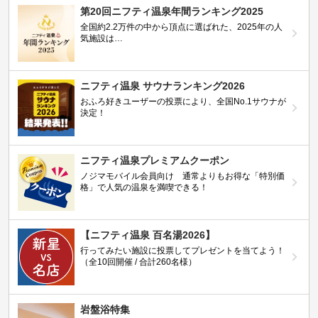
第20回ニフティ温泉年間ランキング2025
全国約2.2万件の中から頂点に選ばれた、2025年の人
気施設は…
ニフティ温泉 サウナランキング2026
おふろ好きユーザーの投票により、全国No.1サウナが
決定！
ニフティ温泉プレミアムクーポン
ノジマモバイル会員向け 通常よりもお得な「特別価
格」で人気の温泉を満喫できる！
【ニフティ温泉 百名湯2026】
行ってみたい施設に投票してプレゼントを当てよう！
（全10回開催 / 合計260名様）
岩盤浴特集