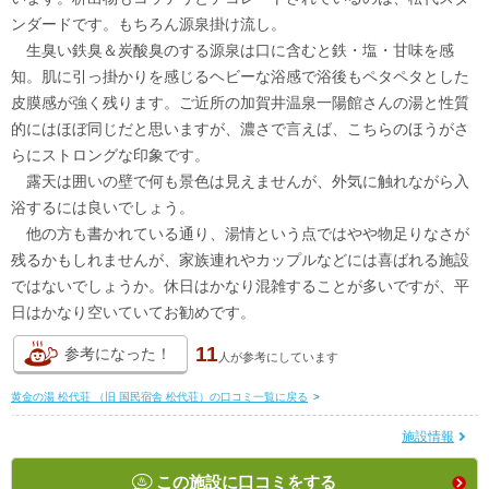
ンダードです。もちろん源泉掛け流し。
生臭い鉄臭＆炭酸臭のする源泉は口に含むと鉄・塩・甘味を感
知。肌に引っ掛かりを感じるヘビーな浴感で浴後もペタペタとした
皮膜感が強く残ります。ご近所の加賀井温泉一陽館さんの湯と性質
的にはほぼ同じだと思いますが、濃さで言えば、こちらのほうがさ
らにストロングな印象です。
露天は囲いの壁で何も景色は見えませんが、外気に触れながら入
浴するには良いでしょう。
他の方も書かれている通り、湯情という点ではやや物足りなさが
残るかもしれませんが、家族連れやカップルなどには喜ばれる施設
ではないでしょうか。休日はかなり混雑することが多いですが、平
日はかなり空いていてお勧めです。
11
参考になった！
人が
参考にしています
黄金の湯 松代荘 （旧 国民宿舎 松代荘）の口コミ一覧に戻る
>
施設情報
この施設に口コミをする