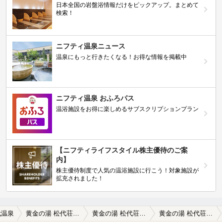
日本全国の岩盤浴情報だけをピックアップ。まとめて
検索！
ニフティ温泉ニュース
温泉にもっと行きたくなる！お得な情報を掲載中
ニフティ温泉 おふろパス
温浴施設をお得に楽しめるサブスクリプションプラン
【ニフティライフスタイル株主優待のご案
内】
株主優待制度で人気の温浴施設に行こう！対象施設が
拡充されました！
代温泉
黄金の湯 松代荘 （旧 国民宿舎 松代荘）
黄金の湯 松代荘 （旧 国民宿舎 松代荘）の口コミ一覧
黄金の湯 松代荘 （旧 国民宿舎 松代荘）の口コミ 国民宿舎 松代荘