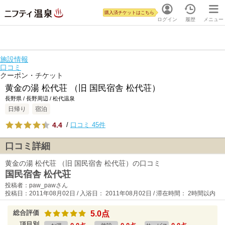
購入済チケットはこちら
ログイン
履歴
メニュー
施設情報
口コミ
クーポン・チケット
黄金の湯 松代荘 （旧 国民宿舎 松代荘）
長野県 / 長野周辺 / 松代温泉
日帰り
宿泊
4.4
/
口コミ 45件
口コミ詳細
黄金の湯 松代荘 （旧 国民宿舎 松代荘）の口コミ
国民宿舎 松代荘
投稿者：paw_pawさん
投稿日：2011年08月02日 / 入浴日： 2011年08月02日 / 滞在時間： 2時間以内
総合評価
5.0点
項目別