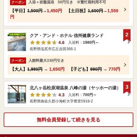
入浴＋岩盤温浴 50円引き ※繁忙期利用不可
クーポン
【平日】
1,500円
→
1,450円
【土日祝】
1,600円
→
1,550
円
2
クア・アンド・ホテル 信州健康ランド
4.6
入浴料：
1980円～
長野県塩尻市広丘吉田366-1
入館料最大330円引き
クーポン
【大人】
1,980円
→
1,650円
【子ども】
990円
→
770円
3
北八ヶ岳松原湖温泉 八峰の湯（ヤッホーの湯）
4.3
入浴料：
700円～
長野県南佐久郡小海町大字豊里5918-2
無料会員登録して続きを見る