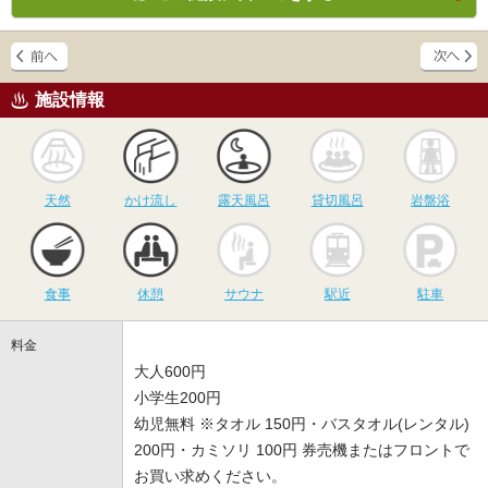
施設情報
天然
かけ流し
露天風呂
貸切風呂
岩
天然
かけ流し
露天風呂
貸切風呂
岩盤浴
食事
休憩
サウナ
駅近
駐
食事
休憩
サウナ
駅近
駐車
料金
大人600円
小学生200円
幼児無料 ※タオル 150円・バスタオル(レンタル)
200円・カミソリ 100円 券売機またはフロントで
お買い求めください。