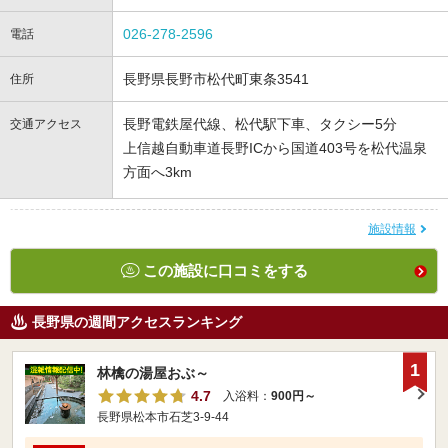
026-278-2596
電話
長野県長野市松代町東条3541
住所
長野電鉄屋代線、松代駅下車、タクシー5分
交通アクセス
上信越自動車道長野ICから国道403号を松代温泉
方面へ3km
施設情報
この施設に口コミをする
長野県の週間アクセスランキング
1
林檎の湯屋おぶ～
4.7
入浴料：
900円～
長野県松本市石芝3-9-44