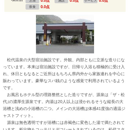
0.0点
0.0点
0.0点
お湯
施設
サービス
0.0点
飲食
松代温泉の大型宿泊施設です。外観、内部ともに立派な造りにな
っています。本来は宿泊施設ですが、日帰り入浴も積極的に受け入
れ、休日ともなるとご近所はもちろん県内外から家族連れを中心に
賑わっています。豪華なスパ銭のような感覚で利用されているよう
です。
お風呂もホテル型の理路整然とした造りですが、源泉は「ザ・松
代｣の濃厚生源泉です。内湯は20人以上は浸かれるそうな縦長の大
浴槽と浅めの小浴槽の二つ。メインの大浴槽は体感41度強の適温ジ
ャストフィット。
源泉は無色透明ですが浴槽には赤褐色に変色した湯で満たされて
います。析出物もコッテリとデコレートされているのは、松代スタ