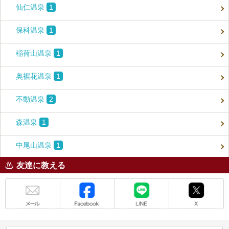
仙仁温泉
1
保科温泉
1
稲荷山温泉
1
奥裾花温泉
1
不動温泉
2
森温泉
1
中尾山温泉
1
友達に教える
メール
Facebook
LINE
X