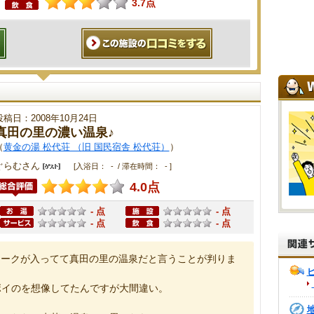
3.7点
投稿日：2008年10月24日
真田の里の濃い温泉♪
（
黄金の湯 松代荘 （旧 国民宿舎 松代荘）
）
ぐらむさん
[入浴日： - / 滞在時間： - ]
4.0点
- 点
- 点
- 点
- 点
マークが入ってて真田の里の温泉だと言うことが判りま
ボイのを想像してたんですが大間違い。