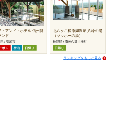
ア・アンド・ホテル 信州健
北八ヶ岳松原湖温泉 八峰の湯
ランド
（ヤッホーの湯）
県 / 塩尻市
長野県 / 南佐久郡小海町
ーポン
宿泊
日帰り
日帰り
ランキングをもっと見る