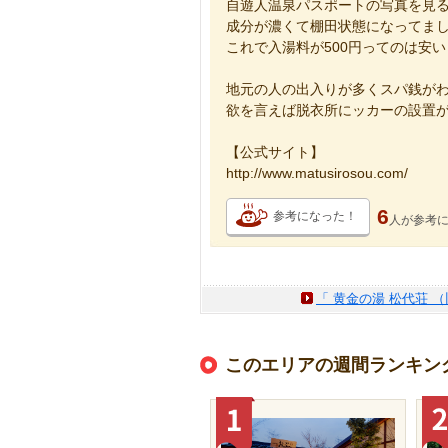
自遊人温泉パスポートの写真を見
成分が濃くて棚田状態になってま
これで入湯料が500円ってのは安
地元の人の出入りが多くスパ銭が
欲を言えば脱衣所にッカーの設置
【公式サイト】
http://www.matusirosou.com/
6
参考になった！
人が
参考
「 黄金の湯 松代荘 
このエリアの週間ランキン