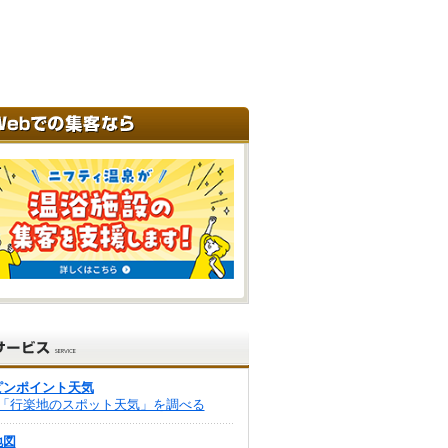
ピンポイント天気
「行楽地のスポット天気」を調べる
地図