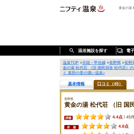
黄金の湯 
温浴施設を探す
電
温泉TOP
>
北陸・甲信越
>
長野県
>
長野
金の湯 松代荘 （旧 国民宿舎 松代荘）
ミ 真田の里の濃い温泉♪
基本情報
口コミ（45）
長野県
黄金の湯 松代荘 （旧 国
4.4点
45
/
4.8点