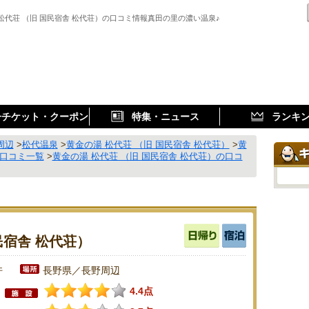
松代荘 （旧 国民宿舎 松代荘）の口コミ情報真田の里の濃い温泉♪
子チケット・クーポン
特集・ニュース
ランキ
周辺
>
松代温泉
>
黄金の湯 松代荘 （旧 国民宿舎 松代荘）
>
黄
の口コミ一覧
>
黄金の湯 松代荘 （旧 国民宿舎 松代荘）の口コ
民宿舎 松代荘）
件
長野県／長野周辺
4.4点