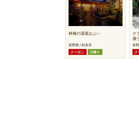
林檎の湯屋おぶ～
ク
康
長野県 / 松本市
長野
クーポン
日帰り
ク