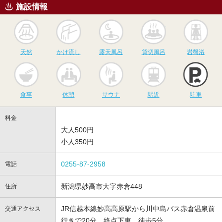
施設情報
天然
かけ流し
露天風呂
貸切風呂
岩
天然
かけ流し
露天風呂
貸切風呂
岩盤浴
食事
休憩
サウナ
駅近
駐
食事
休憩
サウナ
駅近
駐車
料金
大人500円
小人350円
0255-87-2958
電話
新潟県妙高市大字赤倉448
住所
JR信越本線妙高高原駅から川中島バス赤倉温泉前
交通アクセス
行きで20分、終点下車、徒歩5分