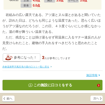
4.0点
3.0点
3.0点
お湯
施設
サービス
0.0点
飲食
岩組みの広い露天である。アツ湯とヌル湯とがあると聞いていた
が、訪れた日は、どちらも同じような温度であった。恐らく広いほ
うがアツ湯なのだろうが、この日、４３度ぐらいにしか感じなかっ
た。湯の華が舞ういい温泉である。
ただ、残念なことは掛け湯もせず荷温泉に入るマナー違反の人が
見受けられたこと。建物の手入れをすべきだろうと思われたこと
だ。
3
参考になった！
人が
参考にしています
赤倉温泉野天風呂滝の湯の口コミ一覧に戻る
>
施設情報
この施設に口コミをする