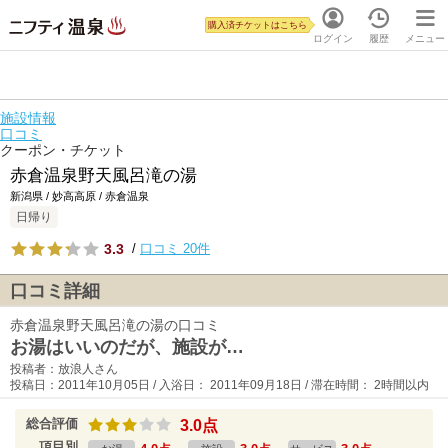
購入済チケットはこちら
ログイン
履歴
メニュー
施設情報
口コミ
クーポン・チケット
赤倉温泉野天風呂滝の湯
新潟県 / 妙高高原 / 赤倉温泉
日帰り
3.3
/
口コミ 20件
口コミ詳細
赤倉温泉野天風呂滝の湯の口コミ
お湯はいいのだが、施設が…
投稿者：放浪人さん
投稿日：2011年10月05日 / 入浴日： 2011年09月18日 / 滞在時間： 2時間以内
総合評価
3.0点
項目別