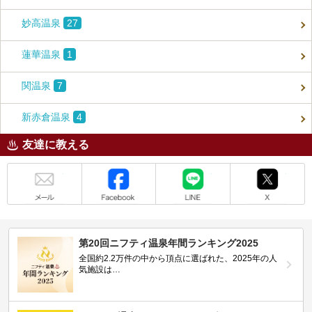
妙高温泉
27
蓮華温泉
1
関温泉
7
新赤倉温泉
4
友達に教える
メール
Facebook
LINE
X
第20回ニフティ温泉年間ランキング2025
全国約2.2万件の中から頂点に選ばれた、2025年の人
気施設は…