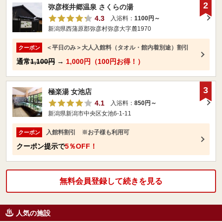
2
弥彦桜井郷温泉 さくらの湯
4.3
入浴料：
1100円～
新潟県西蒲原郡弥彦村弥彦大字麓1970
＜平日のみ＞大人入館料（タオル・館内着別途）割引
クーポン
通常
1,100円
→
1,000円（100円お得！）
3
極楽湯 女池店
4.1
入浴料：
850円～
新潟県新潟市中央区女池6-1-11
入館料割引 ※お子様も利用可
クーポン
クーポン提示で
5％OFF！
無料会員登録して続きを見る
人気の施設