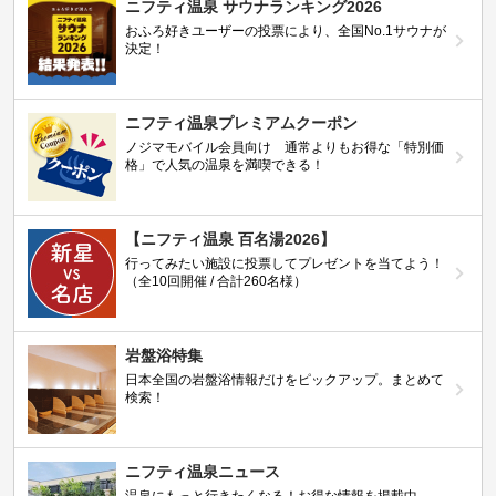
ニフティ温泉 サウナランキング2026
おふろ好きユーザーの投票により、全国No.1サウナが
決定！
ニフティ温泉プレミアムクーポン
ノジマモバイル会員向け 通常よりもお得な「特別価
格」で人気の温泉を満喫できる！
【ニフティ温泉 百名湯2026】
行ってみたい施設に投票してプレゼントを当てよう！
（全10回開催 / 合計260名様）
岩盤浴特集
日本全国の岩盤浴情報だけをピックアップ。まとめて
検索！
ニフティ温泉ニュース
温泉にもっと行きたくなる！お得な情報を掲載中