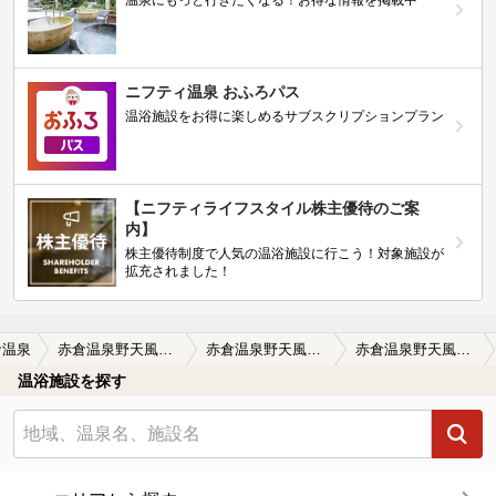
ニフティ温泉 おふろパス
温浴施設をお得に楽しめるサブスクリプションプラン
【ニフティライフスタイル株主優待のご案
内】
株主優待制度で人気の温浴施設に行こう！対象施設が
拡充されました！
倉温泉
赤倉温泉野天風呂滝の湯
赤倉温泉野天風呂滝の湯の口コミ一覧
赤倉温泉野天風呂滝の湯の口コミ お湯はいいのだが、施設が…
温浴施設を探す