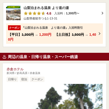
山梨泊まれる温泉 より道の湯
4.6
入浴料：
1,300円
〜
山梨県都留市つる1-13-31
『山梨泊まれる温泉 より道の湯』入浴料割引
クーポン
【平日】
1,300円
→
1,200円
【土日祝】
1,500円
→
1,40
0円
周辺の温泉・日帰り温泉・スーパー銭湯
赤倉ホテル
新潟県 / 妙高高原 / 赤倉温泉
日帰り
宿泊
クーポン