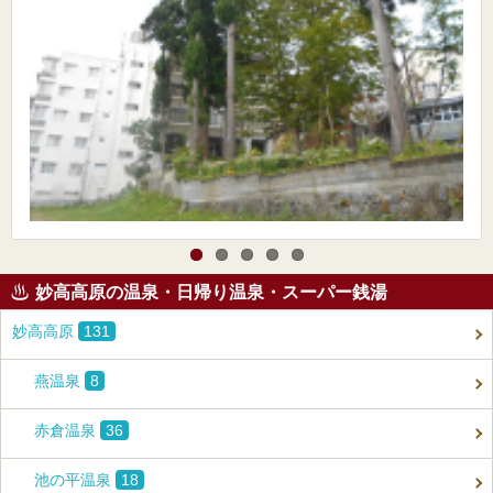
妙高高原の温泉・日帰り温泉・スーパー銭湯
妙高高原
131
燕温泉
8
赤倉温泉
36
池の平温泉
18