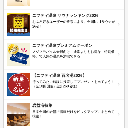
ニフティ温泉 サウナランキング2026
おふろ好きユーザーの投票により、全国No.1サウナが
決定！
ニフティ温泉プレミアムクーポン
ノジマモバイル会員向け 通常よりもお得な「特別価
格」で人気の温泉を満喫できる！
【ニフティ温泉 百名湯2026】
行ってみたい施設に投票してプレゼントを当てよう！
（全10回開催 / 合計260名様）
岩盤浴特集
日本全国の岩盤浴情報だけをピックアップ。まとめて
検索！