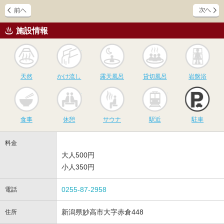
施設情報
天然
かけ流し
露天風呂
貸切風呂
岩
天然
かけ流し
露天風呂
貸切風呂
岩盤浴
食事
休憩
サウナ
駅近
駐
食事
休憩
サウナ
駅近
駐車
料金
大人500円
小人350円
0255-87-2958
電話
新潟県妙高市大字赤倉448
住所