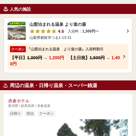
人気の施設
山梨泊まれる温泉 より道の湯
4.6
入浴料：
1,300円
〜
山梨県都留市つる1-13-31
『山梨泊まれる温泉 より道の湯』入浴料割引
クーポン
【平日】
1,300円
→
1,200円
【土日祝】
1,500円
→
1,40
0円
周辺の温泉・日帰り温泉・スーパー銭湯
赤倉ホテル
新潟県 / 妙高高原 / 赤倉温泉
日帰り
宿泊
クーポン