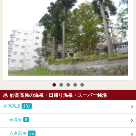
妙高高原の温泉・日帰り温泉・スーパー銭湯
妙高高原
131
燕温泉
8
赤倉温泉
36