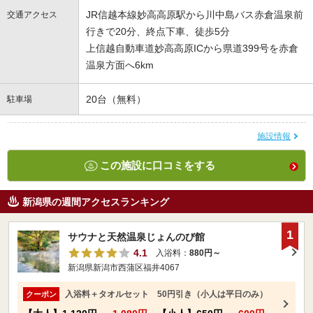
JR信越本線妙高高原駅から川中島バス赤倉温泉前
交通アクセス
行きで20分、終点下車、徒歩5分
上信越自動車道妙高高原ICから県道399号を赤倉
温泉方面へ6km
20台（無料）
駐車場
施設情報
この施設に口コミをする
新潟県の週間アクセスランキング
1
サウナと天然温泉じょんのび館
4.1
入浴料：
880円～
新潟県新潟市西蒲区福井4067
入浴料＋タオルセット 50円引き（小人は平日のみ）
クーポン