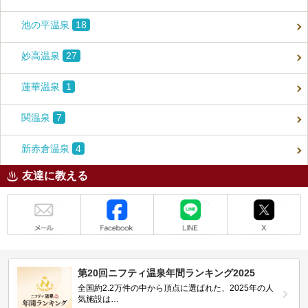
池の平温泉
18
妙高温泉
27
蓮華温泉
1
関温泉
7
新赤倉温泉
4
友達に教える
メール
Facebook
LINE
X
第20回ニフティ温泉年間ランキング2025
全国約2.2万件の中から頂点に選ばれた、2025年の人
気施設は…