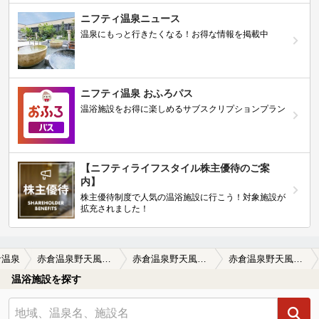
ニフティ温泉ニュース
温泉にもっと行きたくなる！お得な情報を掲載中
ニフティ温泉 おふろパス
温浴施設をお得に楽しめるサブスクリプションプラン
【ニフティライフスタイル株主優待のご案
内】
株主優待制度で人気の温浴施設に行こう！対象施設が
拡充されました！
倉温泉
赤倉温泉野天風呂滝の湯
赤倉温泉野天風呂滝の湯の口コミ一覧
赤倉温泉野天風呂滝の湯の口コミ 良い温泉なのだが、管理がもう一つ。
温浴施設を探す