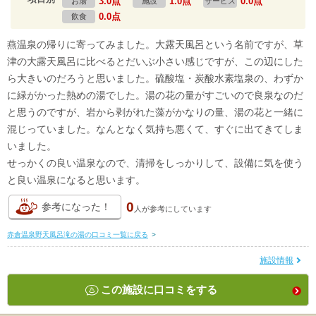
3.0点
1.0点
0.0点
お湯
施設
サービス
0.0点
飲食
燕温泉の帰りに寄ってみました。大露天風呂という名前ですが、草
津の大露天風呂に比べるとだいぶ小さい感じですが、この辺にした
ら大きいのだろうと思いました。硫酸塩・炭酸水素塩泉の、わずか
に緑がかった熱めの湯でした。湯の花の量がすごいので良泉なのだ
と思うのですが、岩から剥がれた藻がかなりの量、湯の花と一緒に
混じっていました。なんとなく気持ち悪くて、すぐに出てきてしま
いました。
せっかくの良い温泉なので、清掃をしっかりして、設備に気を使う
と良い温泉になると思います。
0
参考になった！
人が
参考にしています
赤倉温泉野天風呂滝の湯の口コミ一覧に戻る
>
施設情報
この施設に口コミをする