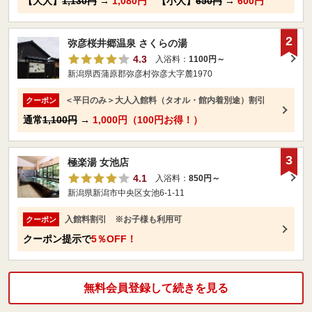
【大人】
1,130円
→
1,080円
【小人】
650円
→
600円
2
弥彦桜井郷温泉 さくらの湯
4.3
入浴料：
1100円～
新潟県西蒲原郡弥彦村弥彦大字麓1970
＜平日のみ＞大人入館料（タオル・館内着別途）割引
クーポン
通常
1,100円
→
1,000円（100円お得！）
3
極楽湯 女池店
4.1
入浴料：
850円～
新潟県新潟市中央区女池6-1-11
入館料割引 ※お子様も利用可
クーポン
クーポン提示で
5％OFF！
無料会員登録して続きを見る