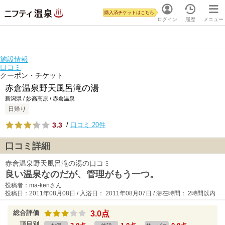
購入済チケットはこちら
ログイン
履歴
メニュー
施設情報
口コミ
クーポン・チケット
赤倉温泉野天風呂滝の湯
新潟県 / 妙高高原 / 赤倉温泉
日帰り
3.3
/
口コミ 20件
口コミ詳細
赤倉温泉野天風呂滝の湯の口コミ
良い温泉なのだが、管理がもう一つ。
投稿者：ma-kenさん
投稿日：2011年08月08日 / 入浴日： 2011年08月07日 / 滞在時間： 2時間以内
総合評価
3.0点
項目別