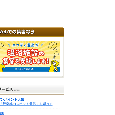
ピンポイント天気
「行楽地のスポット天気」を調べる
地図