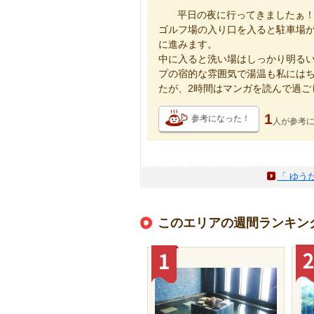
平日の夜に行ってきましたぁ
ゴルフ場の入り口を入ると駐車場
に進みます。
中に入ると洗い場はしっかり明る
プの宿的な雰囲気で湯温も私にはち
たが、2時間はマンガを読んで過ご
1
参考になった！
人が
参考
「 ゆう
このエリアの週間ランキン