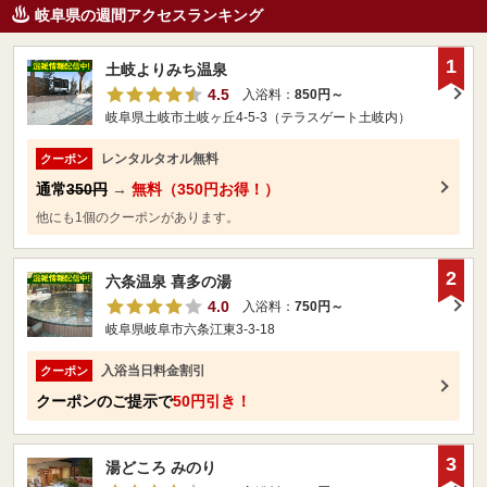
岐阜県の週間アクセスランキング
1
土岐よりみち温泉
4.5
入浴料：
850円～
岐阜県土岐市土岐ヶ丘4-5-3（テラスゲート土岐内）
レンタルタオル無料
クーポン
通常
350円
→
無料（350円お得！）
他にも1個のクーポンがあります。
2
六条温泉 喜多の湯
4.0
入浴料：
750円～
岐阜県岐阜市六条江東3-3-18
入浴当日料金割引
クーポン
クーポンのご提示で
50円引き！
3
湯どころ みのり