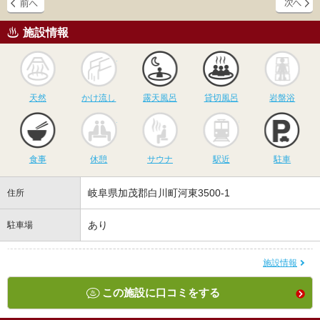
施設情報
天然
かけ流し
露天風呂
貸切風呂
岩
天然
かけ流し
露天風呂
貸切風呂
岩盤浴
食事
休憩
サウナ
駅近
駐
食事
休憩
サウナ
駅近
駐車
岐阜県加茂郡白川町河東3500-1
住所
あり
駐車場
施設情報
この施設に口コミをする