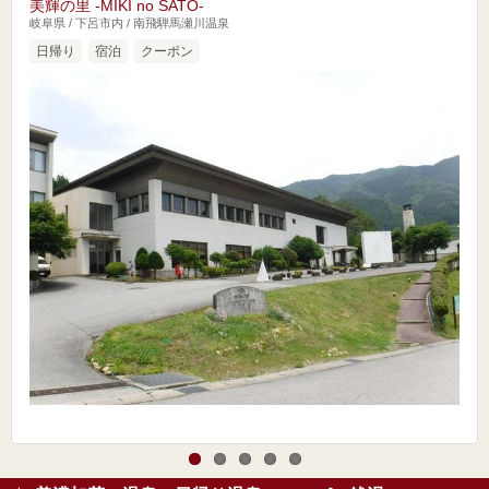
美輝の里 -MIKI no SATO-
岐阜県 / 下呂市内 / 南飛騨馬瀬川温泉
日帰り
宿泊
クーポン