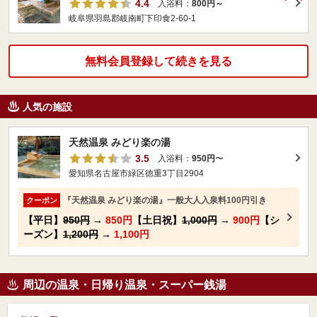
4.4
入浴料：
800円～
岐阜県羽島郡岐南町下印食2‐60‐1
無料会員登録して続きを見る
人気の施設
天然温泉 みどり楽の湯
3.5
入浴料：
950円
〜
愛知県名古屋市緑区徳重3丁目2904
『天然温泉 みどり楽の湯』一般大人入泉料100円引き
クーポン
【平日】
950円
→
850円
【土日祝】
1,000円
→
900円
【シ
ーズン】
1,200円
→
1,100円
周辺の温泉・日帰り温泉・スーパー銭湯