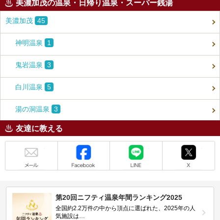
美濃加茂の温泉・日帰り温泉・スーパー銭湯
美濃加茂
45
神明温泉
1
鬼岩温泉
3
白川温泉
5
湯の洞温泉
3
友達に教える
メール
Facebook
LINE
X
第20回ニフティ温泉年間ランキング2025
全国約2.2万件の中から頂点に選ばれた、2025年の人
気施設は…