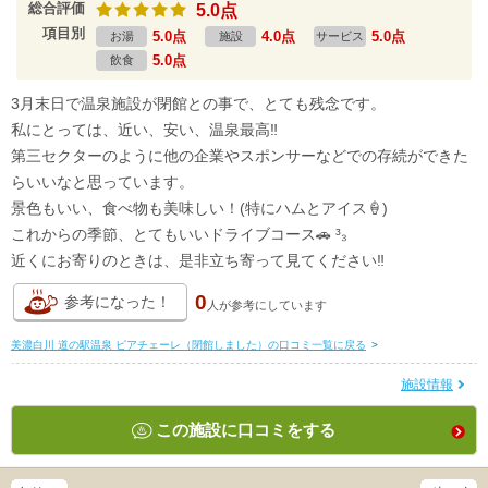
総合評価
5.0点
項目別
5.0点
4.0点
5.0点
お湯
施設
サービス
5.0点
飲食
3月末日で温泉施設が閉館との事で、とても残念です。
私にとっては、近い、安い、温泉最高‼️
第三セクターのように他の企業やスポンサーなどでの存続ができた
らいいなと思っています。
景色もいい、食べ物も美味しい！(特にハムとアイス‪🍦‬)
これからの季節、とてもいいドライブコース🚗 ³₃
近くにお寄りのときは、是非立ち寄って見てください‼️
0
参考になった！
人が
参考にしています
美濃白川 道の駅温泉 ピアチェーレ（閉館しました）の口コミ一覧に戻る
>
施設情報
この施設に口コミをする