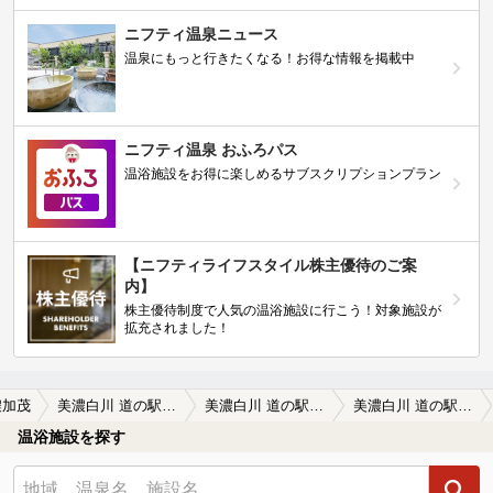
ニフティ温泉ニュース
温泉にもっと行きたくなる！お得な情報を掲載中
ニフティ温泉 おふろパス
温浴施設をお得に楽しめるサブスクリプションプラン
【ニフティライフスタイル株主優待のご案
内】
株主優待制度で人気の温浴施設に行こう！対象施設が
拡充されました！
濃加茂
美濃白川 道の駅温泉 ピアチェーレ（閉館しました）
美濃白川 道の駅温泉 ピアチェーレ（閉館しました）の口コミ一覧
美濃白川 道の駅温泉 ピアチェーレ（閉館しました）の口コミ 3月末日で温泉施設が閉館との事で、とて…
温浴施設を探す