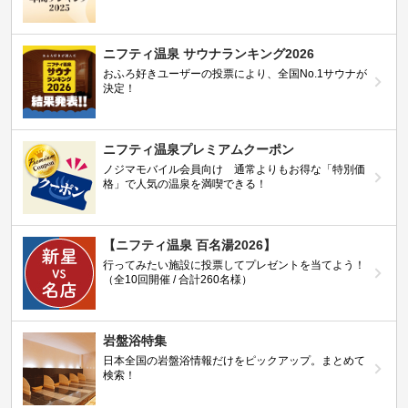
ニフティ温泉 サウナランキング2026
おふろ好きユーザーの投票により、全国No.1サウナが
決定！
ニフティ温泉プレミアムクーポン
ノジマモバイル会員向け 通常よりもお得な「特別価
格」で人気の温泉を満喫できる！
【ニフティ温泉 百名湯2026】
行ってみたい施設に投票してプレゼントを当てよう！
（全10回開催 / 合計260名様）
岩盤浴特集
日本全国の岩盤浴情報だけをピックアップ。まとめて
検索！