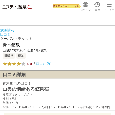
購入済チケットはこちら
ログイン
履歴
メニュー
施設情報
口コミ
クーポン・チケット
青木鉱泉
山梨県 / 南アルプス山麓 / 青木鉱泉
日帰り
宿泊
4.0
/
口コミ 2件
口コミ詳細
青木鉱泉の口コミ
山奥の情緒ある鉱泉宿
投稿者：きくりんさん
性別：男性
年代：40代
投稿日：2015年08月06日 / 入浴日： 2015年05月11日 / 滞在時間： 2時間以内