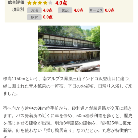
総合評価
4.0点
項目別
4.0点
4.0点
0.0点
お湯
施設
サービス
0.0点
飲食
標高1150mという、南アルプス鳳凰三山ドンドコ沢登山口に建つ、
緑に囲まれた青木鉱泉の一軒宿。平日のお昼頃、日帰り入浴して来
ました。
宿へ向かう途中の9km位手前から、砂利道と舗装道路が交互に続き
ます。バス発着所の近くに車を停め、50m程砂利道を歩くと、歴史
を感じさせる建物が出現。明治3年建築の建物を、昭和25年に復元
新築。釘を使わない「挿し鴨居造り」なのだとか。丸窓が特徴的で
す。