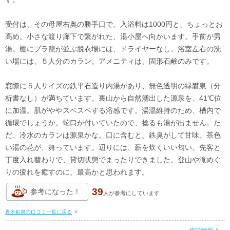
受付は、その母屋右奥の勝手口で。入浴料は1000円と、ちょっとお
高め。小さな渡り廊下で繋がれた、湯小屋へ向かいます。手前が男
湯。棚にプラ籠が並ぶ脱衣場には、ドライヤーなし。浴室左右の洗
い場には、５人分のカラン。アメニティは、固形石鹸のみです。
窓際に５人サイズの鉄平石造り内湯があり、無色透明の緑礬泉（分
析書なし）が満ちています。裏山から自然湧出した源泉を、41℃位
に加温。肌がややスベスベする浴感です。湯温維持のため、槽内で
循環でしょうか。蛇口が付いていたので、捻るも湯が出ません。た
だ、冷水のカランは源泉かな。口に含むと、鉄臭がして甘味。茶色
い湯の花が、舞っています。辺りには、薪を炊くいい匂い。先客と
丁度入れ替わりで、貸切状態でまったりできました。登山や滝めぐ
りの疲れを癒すのに、最高かと思われます。
39
参考になった！
人が
参考にしています
青木鉱泉の口コミ一覧に戻る
>