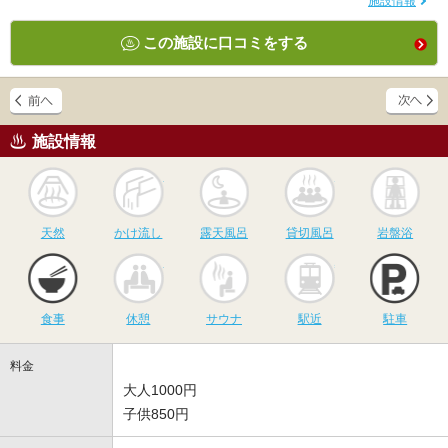
施設情報
この施設に口コミをする
施設情報
天然
かけ流し
露天風呂
貸切風呂
岩
天然
かけ流し
露天風呂
貸切風呂
岩盤浴
食事
休憩
サウナ
駅近
駐
食事
休憩
サウナ
駅近
駐車
料金
大人1000円
子供850円