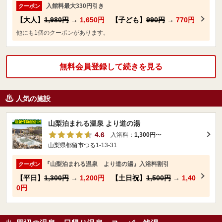
入館料最大330円引き
クーポン
【大人】
1,980円
→
1,650円
【子ども】
990円
→
770円
他にも1個のクーポンがあります。
無料会員登録して続きを見る
人気の施設
山梨泊まれる温泉 より道の湯
4.6
入浴料：
1,300円
〜
山梨県都留市つる1-13-31
『山梨泊まれる温泉 より道の湯』入浴料割引
クーポン
【平日】
1,300円
→
1,200円
【土日祝】
1,500円
→
1,40
0円