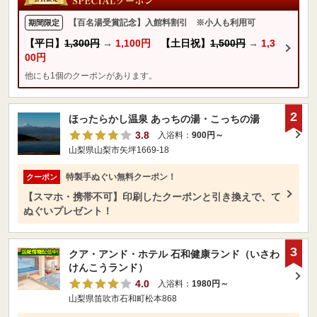
【百名湯受賞記念】入館料割引 ※小人も利用可
期間限定
【平日】
1,300円
→
1,100円
【土日祝】
1,500円
→
1,3
00円
他にも1個のクーポンがあります。
2
ほったらかし温泉 あっちの湯・こっちの湯
3.8
入浴料：
900円～
山梨県山梨市矢坪1669-18
特製手ぬぐい無料クーポン！
クーポン
【スマホ・携帯不可】印刷したクーポンと引き換えで、て
ぬぐいプレゼント！
3
クア・アンド・ホテル 石和健康ランド（いさわ
けんこうランド）
4.0
入浴料：
1980円～
山梨県笛吹市石和町松本868