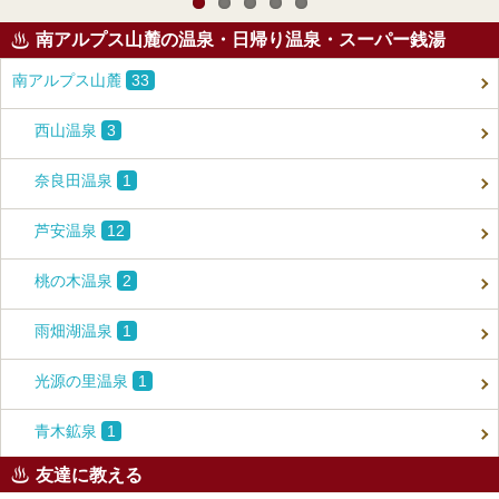
南アルプス山麓の温泉・日帰り温泉・スーパー銭湯
南アルプス山麓
33
西山温泉
3
奈良田温泉
1
芦安温泉
12
桃の木温泉
2
雨畑湖温泉
1
光源の里温泉
1
青木鉱泉
1
友達に教える