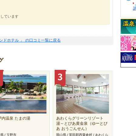
にしています
ンドホテル 」 の口コミ一覧に戻る
グ
戸内温泉 たまの湯
あわくらグリーンリゾート
湯～とぴあ黄金泉（ゆーとぴ
あ おうごんせん）
県 / 玉野市
岡山県 / 英田郡西粟倉村 / あわくら