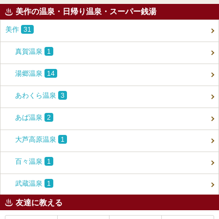
美作の温泉・日帰り温泉・スーパー銭湯
美作
31
真賀温泉
1
湯郷温泉
14
あわくら温泉
3
あば温泉
2
大芦高原温泉
1
百々温泉
1
武蔵温泉
1
友達に教える