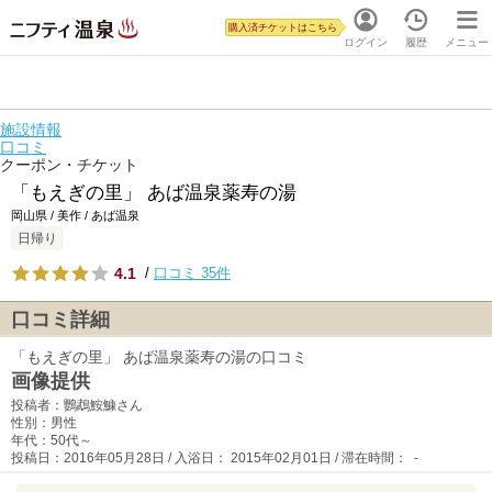
購入済チケットはこちら
ログイン
履歴
メニュー
施設情報
口コミ
クーポン・チケット
「もえぎの里」 あば温泉薬寿の湯
岡山県 / 美作 / あば温泉
日帰り
4.1
/
口コミ 35件
口コミ詳細
「もえぎの里」 あば温泉薬寿の湯の口コミ
画像提供
投稿者：鸚鵡鮟鱇さん
性別：男性
年代：50代～
投稿日：2016年05月28日 / 入浴日： 2015年02月01日 / 滞在時間： -