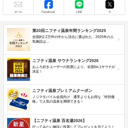
メール
Facebook
LINE
X
第20回ニフティ温泉年間ランキング2025
全国約2.2万件の中から頂点に選ばれた、2025年の人
気施設は…
ニフティ温泉 サウナランキング2026
おふろ好きユーザーの投票により、全国No.1サウナが
決定！
ニフティ温泉プレミアムクーポン
ノジマモバイル会員向け 通常よりもお得な「特別価
格」で人気の温泉を満喫できる！
【ニフティ温泉 百名湯2026】
行ってみたい施設に投票してプレゼントを当てよう！