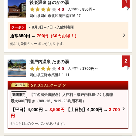
1
後楽温泉 ほのかの湯
4.0
入浴料：
850円～
岡山県岡山市北区奥田南町6-27
＜8月3日～7日＞入館料割引
クーポン
通常
850円
→
790円（60円お得！）
他にも3個のクーポンがあります。
2
瀬戸内温泉 たまの湯
4.0
入浴料：
1700円～
岡山県玉野市築港1-1-11
【百名湯受賞記念】入館料＋瀬戸内桃鯛づくし御膳
期間限定
最大600円引き（8/8~16、9/19~23利用不可）
【平日】
4,000円
→
3,500円
【土日祝】
4,300円
→
3,700
円
他にも1個のクーポンがあります。