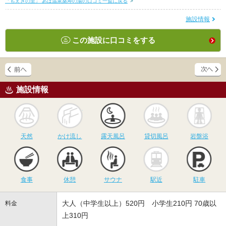
「もえぎの里」 あば温泉薬寿の湯の口コミ一覧に戻る
>
施設情報
この施設に口コミをする
施設情報
天然
かけ流し
露天風呂
貸切風呂
岩
天然
かけ流し
露天風呂
貸切風呂
岩盤浴
食事
休憩
サウナ
駅近
駐
食事
休憩
サウナ
駅近
駐車
大人（中学生以上）520円 小学生210円 70歳以
料金
上310円