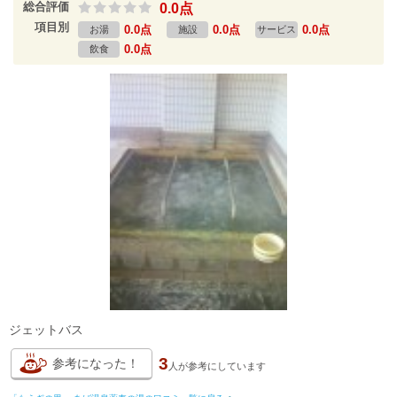
総合評価
0.0点
項目別
0.0点
0.0点
0.0点
お湯
施設
サービス
0.0点
飲食
ジェットバス
3
参考になった！
人が
参考にしています