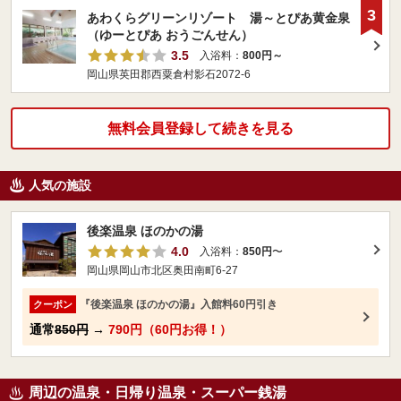
3
あわくらグリーンリゾート 湯～とぴあ黄金泉
（ゆーとぴあ おうごんせん）
3.5
入浴料：
800円～
岡山県英田郡西粟倉村影石2072-6
無料会員登録して続きを見る
人気の施設
後楽温泉 ほのかの湯
4.0
入浴料：
850円
〜
岡山県岡山市北区奥田南町6-27
『後楽温泉 ほのかの湯』入館料60円引き
クーポン
通常
850円
→
790円（60円お得！）
周辺の温泉・日帰り温泉・スーパー銭湯