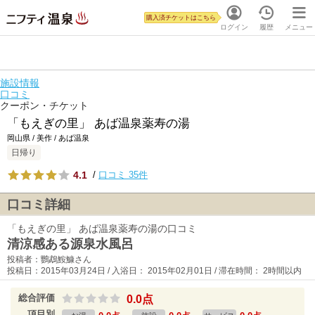
購入済チケットはこちら
ログイン
履歴
メニュー
施設情報
口コミ
クーポン・チケット
「もえぎの里」 あば温泉薬寿の湯
岡山県 / 美作 / あば温泉
日帰り
4.1
/
口コミ 35件
口コミ詳細
「もえぎの里」 あば温泉薬寿の湯の口コミ
清涼感ある源泉水風呂
投稿者：鸚鵡鮟鱇さん
投稿日：2015年03月24日 / 入浴日： 2015年02月01日 / 滞在時間： 2時間以内
総合評価
0.0点
項目別