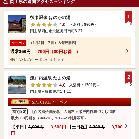
岡山県の週間アクセスランキング
1
後楽温泉 ほのかの湯
4.0
入浴料：
850円～
岡山県岡山市北区奥田南町6-27
＜8月3日～7日＞入館料割引
クーポン
通常
850円
→
790円（60円お得！）
他にも3個のクーポンがあります。
2
瀬戸内温泉 たまの湯
4.0
入浴料：
1700円～
岡山県玉野市築港1-1-11
【百名湯受賞記念】入館料＋瀬戸内桃鯛づくし御膳
期間限定
最大600円引き（8/8~16、9/19~23利用不可）
【平日】
4,000円
→
3,500円
【土日祝】
4,300円
→
3,700
円