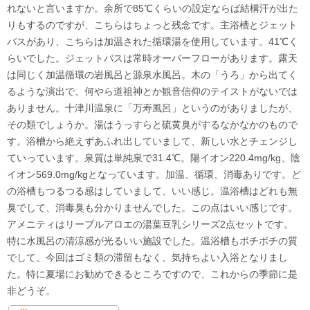
れないと言いますか。余所で85℃くらいの設定ならば結構汗が出た
りもするのですが、こちらはちょっと残念です。主浴槽とジェット
バスがあり、こちらは加温された循環湯を使用しています。41℃く
らいでした。ジェットバスは常時オーバーフローがあります。露天
は同じく加温循環の岩風呂と源泉水風呂。木の「うろ」から出てく
るような演出で、何やら道祖神とか観音信仰のテイストがないでは
ありません。十津川温泉に「万寿風呂」というのがありましたが、
その類でしょうか。湯はうっすらと硫黄臭がするなかなかのもので
す。浴槽から絶えずあふれ出していまして、新しい水とチェンジし
ていっています。泉質は単純泉で31.4℃。陽イオン220.4mg/kg、陰
イオン569.0mg/kgとなっています。加温、循環、消毒ありです。ど
の浴槽もつるつる感はしていまして、いい感じ。温浴槽はどれも無
臭でして、消毒臭も分かりませんでした。この点はいい感じです。
アメニティはリーブルアロエの湯葉豆乳シリーズ2点セットです。
特に水風呂の清涼感が光るいい施設でした。温浴槽もボチボチの質
でして、今回はゴミ類の滞留もなく、気持ちよい入浴となりまし
た。特に夏場にお勧めできるところですので、これからの季節に是
非どうぞ。