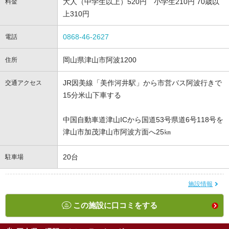
大人（中学生以上）520円 小学生210円 70歳以
料金
上310円
0868-46-2627
電話
岡山県津山市阿波1200
住所
JR因美線「美作河井駅」から市営バス阿波行きで
交通アクセス
15分米山下車する
中国自動車道津山ICから国道53号県道6号118号を
津山市加茂津山市阿波方面へ25㎞
20台
駐車場
施設情報
この施設に口コミをする