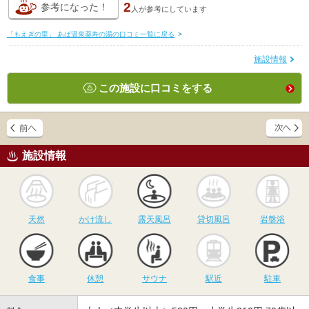
2
参考になった！
人が
参考にしています
「もえぎの里」 あば温泉薬寿の湯の口コミ一覧に戻る
>
施設情報
この施設に口コミをする
施設情報
天然
かけ流し
露天風呂
貸切風呂
岩
天然
かけ流し
露天風呂
貸切風呂
岩盤浴
食事
休憩
サウナ
駅近
駐
食事
休憩
サウナ
駅近
駐車