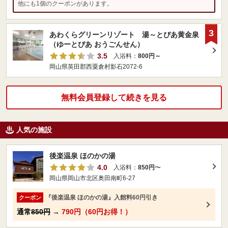
他にも1個のクーポンがあります。
3
あわくらグリーンリゾート 湯～とぴあ黄金泉
（ゆーとぴあ おうごんせん）
3.5
入浴料：
800円～
岡山県英田郡西粟倉村影石2072-6
無料会員登録して続きを見る
人気の施設
後楽温泉 ほのかの湯
4.0
入浴料：
850円
〜
岡山県岡山市北区奥田南町6-27
『後楽温泉 ほのかの湯』入館料60円引き
クーポン
通常
850円
→
790円（60円お得！）