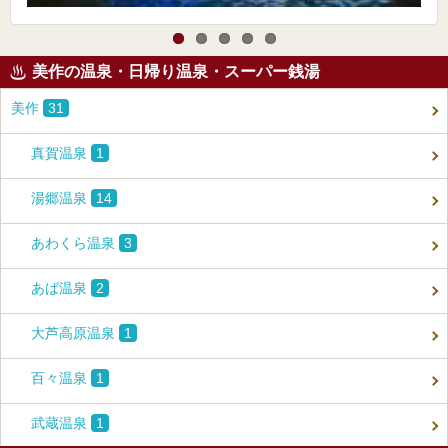
美作の温泉・日帰り温泉・スーパー銭湯
美作
31
真賀温泉
1
湯郷温泉
14
あわくら温泉
3
あば温泉
2
大芦高原温泉
1
百々温泉
1
武蔵温泉
1