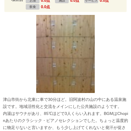
0.0点
0.0点
0.0点
お湯
施設
サービス
0.0点
飲食
津山市街から北東に車で30分ほど。旧阿波村の山の中にある温泉施
設です。地域活性化と交流をメインにした公共施設のようです。
内湯はサウナがあり、85℃ほどで3人くらい入れます。BGMはChopi
nあたりのクラシック・ピアノセレクションでした。ちょっと温度的
に物足りないと言いますか、もう少し上げてくれないと発汗が促さ