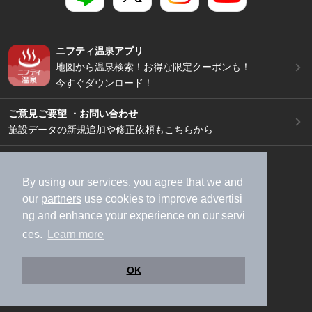
ニフティ温泉アプリ
地図から温泉検索！お得な限定クーポンも！
今すぐダウンロード！
ご意見ご要望 ・お問い合わせ
施設データの新規追加や修正依頼もこちらから
スマートフォン
/
PC
加盟店募集（資料請求）
広告出稿のご案内
By using our services, you agree that we and
our
partners
use cookies to improve advertisi
利用規約
ライフスタイルMEMBERS+規約
ng and enhance your experience on our servi
特定商取引法に基づく表記
ヘルプ
採用情報
ces.
Learn more
運営会社
個人情報保護ポリシー
©NIFTY Lifestyle Co., Ltd.
OK