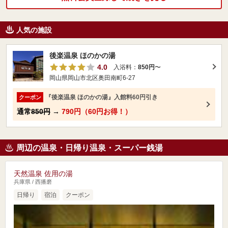
人気の施設
後楽温泉 ほのかの湯
4.0
入浴料：
850円
〜
岡山県岡山市北区奥田南町6-27
『後楽温泉 ほのかの湯』入館料60円引き
クーポン
通常
850円
→
790円（60円お得！）
周辺の温泉・日帰り温泉・スーパー銭湯
天然温泉 佐用の湯
兵庫県 / 西播磨
日帰り
宿泊
クーポン