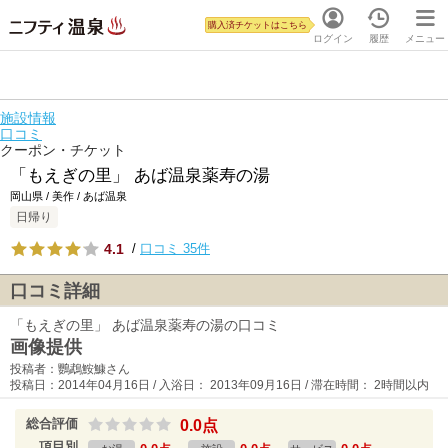
購入済チケットはこちら
ログイン
履歴
メニュー
施設情報
口コミ
クーポン・チケット
「もえぎの里」 あば温泉薬寿の湯
岡山県 / 美作 / あば温泉
日帰り
4.1
/
口コミ 35件
口コミ詳細
「もえぎの里」 あば温泉薬寿の湯の口コミ
画像提供
投稿者：鸚鵡鮟鱇さん
投稿日：2014年04月16日 / 入浴日： 2013年09月16日 / 滞在時間： 2時間以内
総合評価
0.0点
項目別