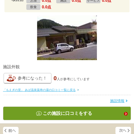
0.0点
0.0点
0.0点
お湯
施設
サービス
0.0点
飲食
施設外観
0
参考になった！
人が
参考にしています
「もえぎの里」 あば温泉薬寿の湯の口コミ一覧に戻る
>
施設情報
この施設に口コミをする