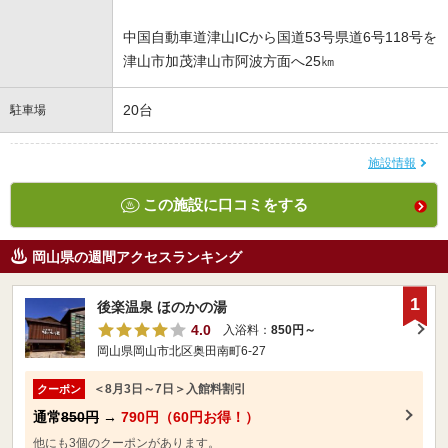
中国自動車道津山ICから国道53号県道6号118号を
津山市加茂津山市阿波方面へ25㎞
20台
駐車場
施設情報
この施設に口コミをする
岡山県の週間アクセスランキング
1
後楽温泉 ほのかの湯
4.0
入浴料：
850円～
岡山県岡山市北区奥田南町6-27
＜8月3日～7日＞入館料割引
クーポン
通常
850円
→
790円（60円お得！）
他にも3個のクーポンがあります。