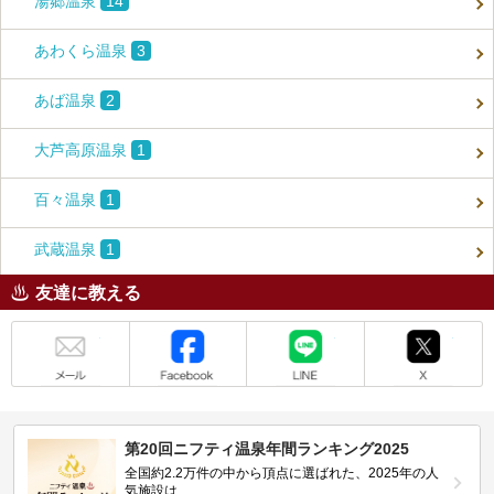
湯郷温泉
14
あわくら温泉
3
あば温泉
2
大芦高原温泉
1
百々温泉
1
武蔵温泉
1
友達に教える
メール
Facebook
LINE
X
第20回ニフティ温泉年間ランキング2025
全国約2.2万件の中から頂点に選ばれた、2025年の人
気施設は…