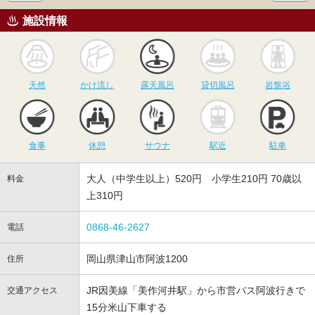
施設情報
天然
かけ流し
露天風呂
貸切風呂
岩
天然
かけ流し
露天風呂
貸切風呂
岩盤浴
食事
休憩
サウナ
駅近
駐
食事
休憩
サウナ
駅近
駐車
大人（中学生以上）520円 小学生210円 70歳以
料金
上310円
0868-46-2627
電話
岡山県津山市阿波1200
住所
JR因美線「美作河井駅」から市営バス阿波行きで
交通アクセス
15分米山下車する