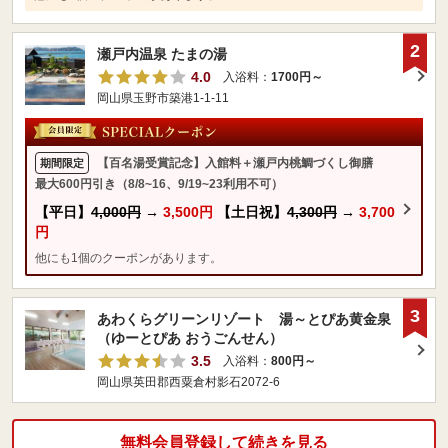
2
瀬戸内温泉 たまの湯
4.0
入浴料：
1700円～
岡山県玉野市築港1-1-11
【百名湯受賞記念】入館料＋瀬戸内桃鯛づくし御膳
期間限定
最大600円引き（8/8~16、9/19~23利用不可）
【平日】
4,000円
→
3,500円
【土日祝】
4,300円
→
3,700
円
他にも1個のクーポンがあります。
3
あわくらグリーンリゾート 湯～とぴあ黄金泉
（ゆーとぴあ おうごんせん）
3.5
入浴料：
800円～
岡山県英田郡西粟倉村影石2072-6
無料会員登録して続きを見る