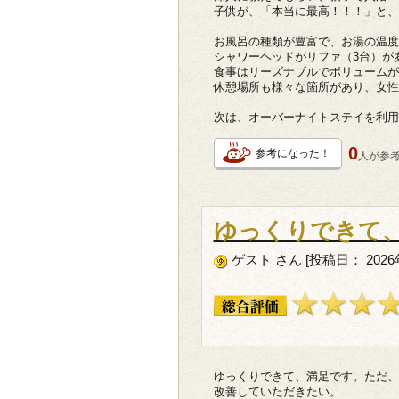
子供が、「本当に最高！！！」と、
お風呂の種類が豊富で、お湯の温度
シャワーヘッドがリファ（3台）が
食事はリーズナブルでボリュームが
休憩場所も様々な箇所があり、女性
次は、オーバーナイトステイを利用
0
参考になった！
人が
参
ゆっくりできて
ゲスト さん [投稿日： 2026
ゆっくりできて、満足です。ただ、
改善していただきたい。