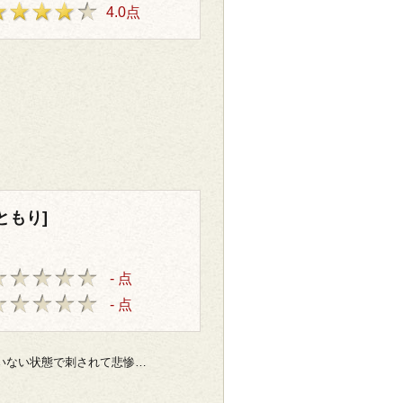
4.0点
ともり]
- 点
- 点
いない状態で刺されて悲惨…