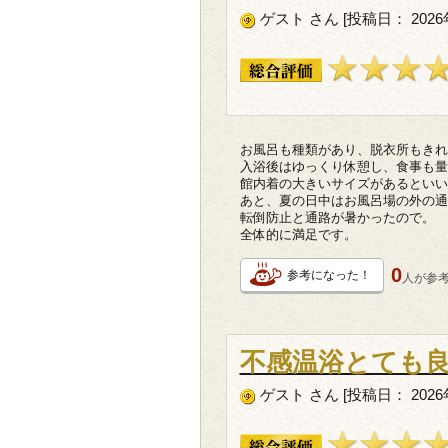
ゲスト さん [投稿日： 2026
お風呂も種類があり、脱衣所もきれ
入浴後はゆっくり休憩し、食事も量
館内着の大きいサイズがあるといい
あと、夏の日中はお風呂場の外の通
転倒防止と通路が暑かったので。
全体的に満足です。
0
参考になった！
人が
参
不感温浴とても
ゲスト さん [投稿日： 2026年