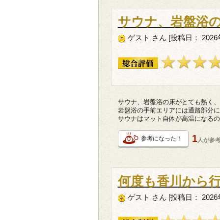
サウナ、岩盤浴
ゲスト さん [投稿日： 2026年
サウナ、岩盤浴の床がとても熱く、
岩盤浴の手前エリアには通路部分に
サウナはマット自体が高温になるの
1
参考になった！
人が
参
何度も香川から
ゲスト さん [投稿日： 2026年