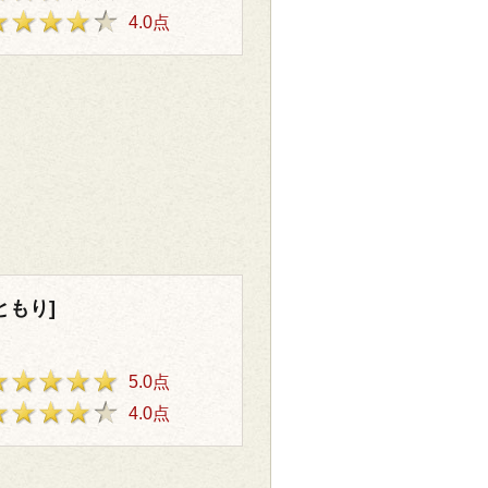
4.0点
ともり]
5.0点
4.0点