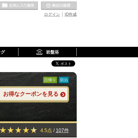
お気に入りの温泉
最近の履歴
ログイン
ID作成
ング
岩盤浴
日帰り
宿泊
お得なクーポンを見る
4.5点
/
107件