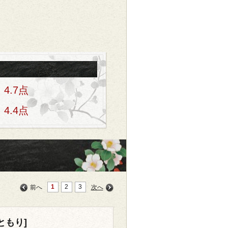
4.7点
4.4点
1
2
3
前へ
次へ
ともり]