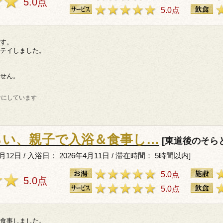
5.0点
5.0点
す。
テイしました。
せん。
考にしています
らい、親子で入浴＆食事し…
[東道後のそら
4月12日 / 入浴日： 2026年4月11日 / 滞在時間： 5時間以内]
5.0点
5.0点
5.0点
食事しました。