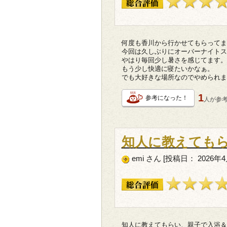
何度も香川から行かせてもらってま
今回は久しぶりにオーバーナイトス
やはり毎回少し暑さを感じてます。
もう少し快適に寝たいかなぁ。
でも大好きな場所なのでやめられま
1
参考になった！
人が
参
知人に教えても
emi さん [投稿日： 2026年
知人に教えてもらい、親子で入浴＆