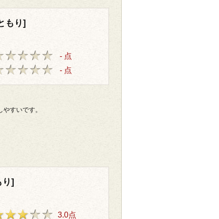
ともり]
- 点
- 点
しやすいです。
り]
3.0点