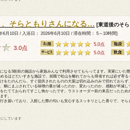
り、そらともりさんになる…
[東道後のそら
6月10日 / 入浴日： 2026年6月10日 / 滞在時間： 5～10時間]
5.0点
3.0点
5.0点
になる3個前の施設から家族みんなで利用させてもらってます。実家にいた
つめるほどだいすきな施設で、就職で松山を離れてからも帰省すれば必ず寄る
けをたのんだら、すぐ提供されたものの大葉は切れ込みのみで切れておらず
、鯛にまぶされている味噌の量が減ったのか、変わったのか、感動が半減し
をたてておられてすこし怖かったです。ラストオーダー前の来店だったため
ます。
行き届いており、入館した際の匂いも安心するスッキリとした香りで、そら
考にしています