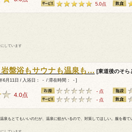
5.0点
考にしています
、岩盤浴もサウナも温泉も…
[東道後のそら
6月11日 / 入浴日： - / 滞在時間： - ]
- 点
4.0点
- 点
温泉もとてもいいのだが、温泉に蚊がいるので、対策してほしい。服を着て
考にしています