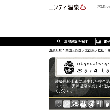
東道後の
温浴施設を探す
電
温泉TOP
中国・四国
愛媛県
松山
愛媛県松山市に誕生した複合温
ります。 天然温泉を楽しむ仕
ください。