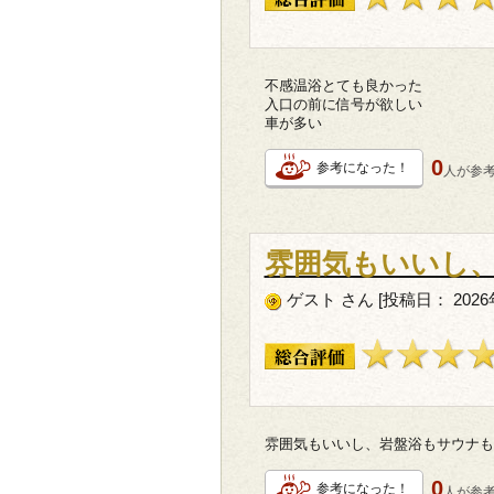
不感温浴とても良かった
入口の前に信号が欲しい
車が多い
0
参考になった！
人が
参
雰囲気もいいし
ゲスト さん [投稿日： 2026年
雰囲気もいいし、岩盤浴もサウナも
0
参考になった！
人が
参