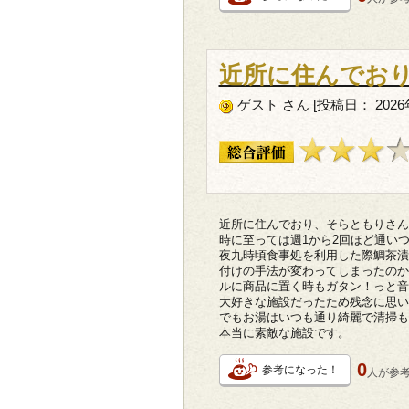
近所に住んでお
ゲスト さん [投稿日： 2026年
近所に住んでおり、そらともりさん
時に至っては週1から2回ほど通い
夜九時頃食事処を利用した際鯛茶漬
付けの手法が変わってしまったのか
ルに商品に置く時もガタン！っと音
大好きな施設だったため残念に思い
でもお湯はいつも通り綺麗で清掃も
本当に素敵な施設です。
0
参考になった！
人が
参