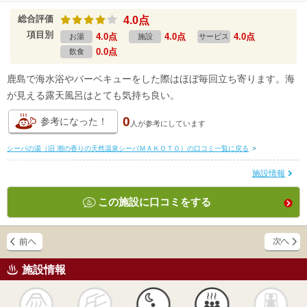
総合評価
4.0点
項目別
4.0点
4.0点
4.0点
お湯
施設
サービス
0.0点
飲食
鹿島で海水浴やバーベキューをした際はほぼ毎回立ち寄ります。海
が見える露天風呂はとても気持ち良い。
0
参考になった！
人が
参考にしています
シーパの湯（旧 潮の香りの天然温泉シーパＭＡＫＯＴＯ）の口コミ一覧に戻る
>
施設情報
この施設に口コミをする
施設情報
天然
かけ流し
露天風呂
貸切風呂
岩