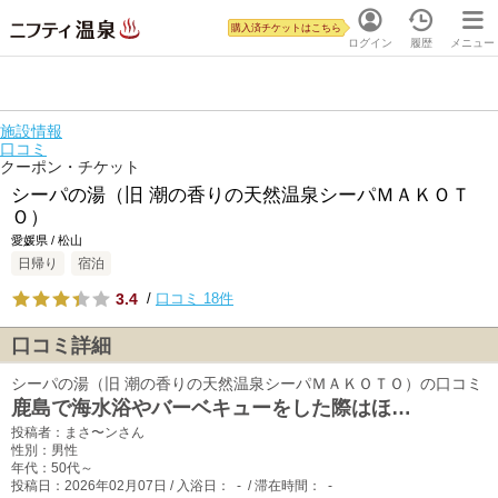
購入済チケットはこちら
ログイン
履歴
メニュー
施設情報
口コミ
クーポン・チケット
シーパの湯（旧 潮の香りの天然温泉シーパＭＡＫＯＴ
Ｏ）
愛媛県 / 松山
日帰り
宿泊
3.4
/
口コミ 18件
口コミ詳細
シーパの湯（旧 潮の香りの天然温泉シーパＭＡＫＯＴＯ）の口コミ
鹿島で海水浴やバーベキューをした際はほ…
投稿者：まさ〜ンさん
性別：男性
年代：50代～
投稿日：2026年02月07日 / 入浴日： - / 滞在時間： -