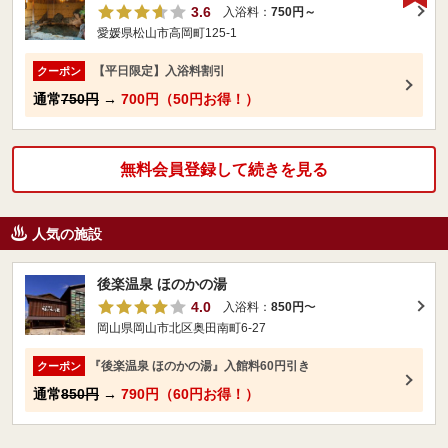
3.6
入浴料：
750円～
愛媛県松山市高岡町125-1
【平日限定】入浴料割引
クーポン
通常
750円
→
700円（50円お得！）
無料会員登録して続きを見る
人気の施設
後楽温泉 ほのかの湯
4.0
入浴料：
850円
〜
岡山県岡山市北区奥田南町6-27
『後楽温泉 ほのかの湯』入館料60円引き
クーポン
通常
850円
→
790円（60円お得！）