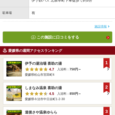
伊予鉄バス 北条本町下車徒歩で約5分
有
駐車場
施設情報
この施設に口コミをする
愛媛県の週間アクセスランキング
1
伊予の湯治場 喜助の湯
4.7
入浴料：
750円～
愛媛県松山市宮田町4
2
しまなみ温泉 喜助の湯
4.5
入浴料：
850円～
愛媛県今治市中日吉町1-2-30
3
道後さや温泉ゆらら