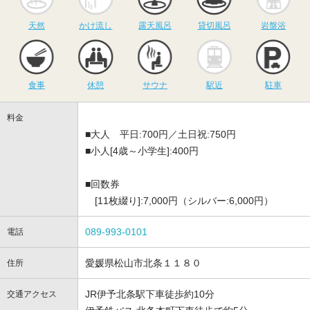
天然
かけ流し
露天風呂
貸切風呂
岩盤浴
食事
休憩
サウナ
駅近
駐
食事
休憩
サウナ
駅近
駐車
料金
■大人 平日:700円／土日祝:750円
■小人[4歳～小学生]:400円
■回数券
[11枚綴り]:7,000円（シルバー:6,000円）
089-993-0101
電話
愛媛県松山市北条１１８０
住所
JR伊予北条駅下車徒歩約10分
交通アクセス