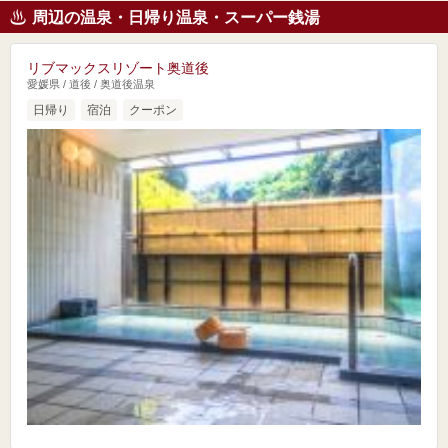
周辺の温泉・日帰り温泉・スーパー銭湯
リブマックスリゾート奥道後
愛媛県 / 道後 / 奥道後温泉
日帰り
宿泊
クーポン