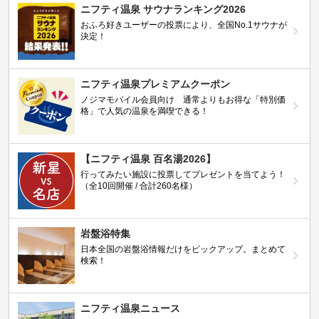
ニフティ温泉 サウナランキング2026
おふろ好きユーザーの投票により、全国No.1サウナが
決定！
ニフティ温泉プレミアムクーポン
ノジマモバイル会員向け 通常よりもお得な「特別価
格」で人気の温泉を満喫できる！
【ニフティ温泉 百名湯2026】
行ってみたい施設に投票してプレゼントを当てよう！
（全10回開催 / 合計260名様）
岩盤浴特集
日本全国の岩盤浴情報だけをピックアップ。まとめて
検索！
ニフティ温泉ニュース