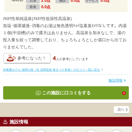
2.0点
0.0点
0.0点
お湯
施設
サービス
0.0点
飲食
ｱﾙｶﾘ性単純温泉(ｱﾙｶﾘ性低張性高温泉)
加温･循環濾過･消毒のお湯は無色透明ﾁｮｲ塩素臭ﾇﾒﾘなしです。内湯
１個(中浴槽)のみで露天はありません。高温泉を加水なしで、湯の
投入量を絞って調整しており、ちょろちょろとしか湯口から出てお
りませんでした。
4
参考になった！
人が
参考にしています
伊東園ホテル 浅間の湯（旧 浅間温泉 夜まつり長者）の口コミ一覧に戻る
>
施設情報
この施設に口コミをする
施設情報
天然
かけ流し
露天風呂
貸切風呂
岩