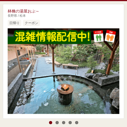
林檎の湯屋おぶ～
長野県 / 松本
日帰り
クーポン