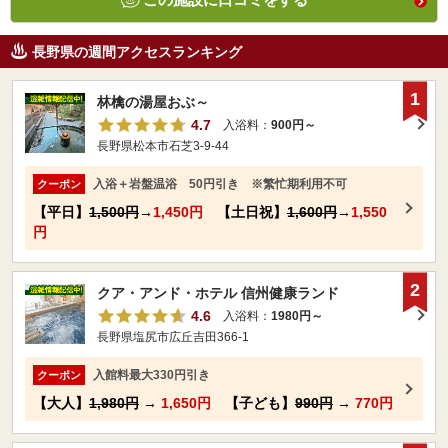
長野県の週間アクセスランキング
1
林檎の湯屋おぶ～
4.7
入浴料：
900円～
長野県松本市石芝3-9-44
入浴＋岩盤温浴 50円引き ※繁忙期利用不可
クーポン
【平日】
1,500円
→
1,450円
【土日祝】
1,600円
→
1,550
円
2
クア・アンド・ホテル 信州健康ランド
4.6
入浴料：
1980円～
長野県塩尻市広丘吉田366-1
入館料最大330円引き
クーポン
【大人】
1,980円
→
1,650円
【子ども】
990円
→
770円