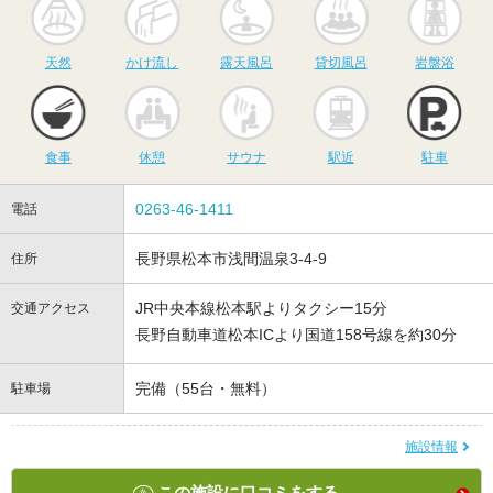
天然
かけ流し
露天風呂
貸切風呂
岩盤浴
食事
休憩
サウナ
駅近
駐
食事
休憩
サウナ
駅近
駐車
0263-46-1411
電話
長野県松本市浅間温泉3-4-9
住所
JR中央本線松本駅よりタクシー15分
交通アクセス
長野自動車道松本ICより国道158号線を約30分
完備（55台・無料）
駐車場
施設情報
この施設に口コミをする