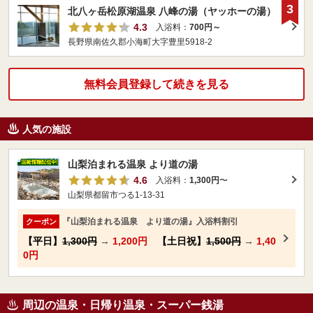
3
北八ヶ岳松原湖温泉 八峰の湯（ヤッホーの湯）
4.3
入浴料：
700円～
長野県南佐久郡小海町大字豊里5918-2
無料会員登録して続きを見る
人気の施設
山梨泊まれる温泉 より道の湯
4.6
入浴料：
1,300円
〜
山梨県都留市つる1-13-31
『山梨泊まれる温泉 より道の湯』入浴料割引
クーポン
【平日】
1,300円
→
1,200円
【土日祝】
1,500円
→
1,40
0円
周辺の温泉・日帰り温泉・スーパー銭湯