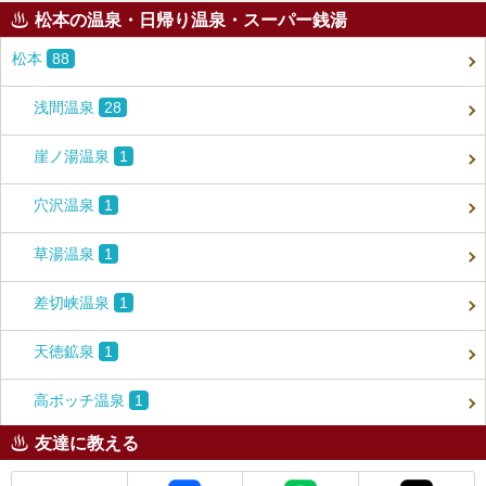
松本の温泉・日帰り温泉・スーパー銭湯
松本
88
浅間温泉
28
崖ノ湯温泉
1
穴沢温泉
1
草湯温泉
1
差切峡温泉
1
天徳鉱泉
1
高ボッチ温泉
1
友達に教える
メール
Facebook
LINE
X