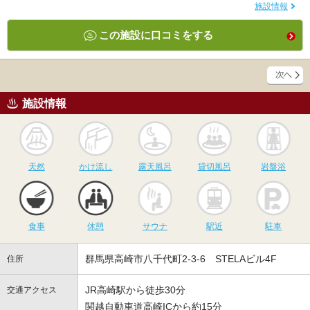
施設情報
この施設に口コミをする
施設情報
天然
かけ流し
露天風呂
貸切風呂
岩
天然
かけ流し
露天風呂
貸切風呂
岩盤浴
食事
休憩
サウナ
駅近
駐
食事
休憩
サウナ
駅近
駐車
群馬県高崎市八千代町2-3-6 STELAビル4F
住所
JR高崎駅から徒歩30分
交通アクセス
関越自動車道高崎ICから約15分