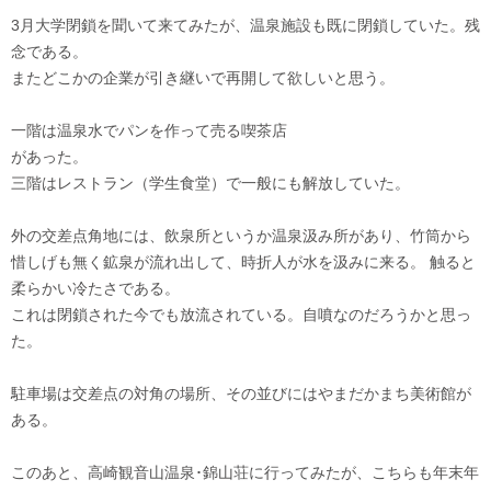
3月大学閉鎖を聞いて来てみたが、温泉施設も既に閉鎖していた。残
念である。
またどこかの企業が引き継いで再開して欲しいと思う。
一階は温泉水でパンを作って売る喫茶店
があった。
三階はレストラン（学生食堂）で一般にも解放していた。
外の交差点角地には、飲泉所というか温泉汲み所があり、竹筒から
惜しげも無く鉱泉が流れ出して、時折人が水を汲みに来る。 触ると
柔らかい冷たさである。
これは閉鎖された今でも放流されている。自噴なのだろうかと思っ
た。
駐車場は交差点の対角の場所、その並びにはやまだかまち美術館が
ある。
このあと、高崎観音山温泉･錦山荘に行ってみたが、こちらも年末年