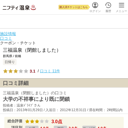
購入済チケットはこちら
ログイン
履歴
メニュー
施設情報
口コミ
クーポン・チケット
三福温泉（閉館しました）
群馬県 / 前橋
日帰り
3.1
/
口コミ 11件
口コミ詳細
三福温泉（閉館しました）の口コミ
大学の不祥事により既に閉鎖
投稿者：温泉ﾄﾞﾗｲﾌﾞさん
投稿日：2013年01月29日 / 入浴日： 2012年12月31日 / 滞在時間： 2時間以内
総合評価
3.0点
項目別