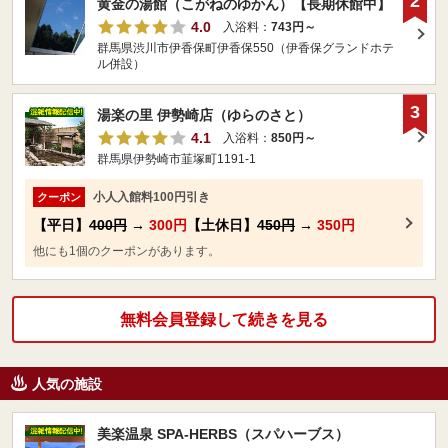
2
黄金の湯館（こがねのゆかん）【長期休館中】
4.0
入浴料：
743円～
群馬県渋川市伊香保町伊香保550（伊香保グランドホテ
ル併設）
3
湯楽の里 伊勢崎店（ゆらのさと）
4.1
入浴料：
850円～
群馬県伊勢崎市韮塚町1191-1
小人入館料100円引き
クーポン
【平日】
400円
→
300円
【土休日】
450円
→
350円
他にも1個のクーポンがあります。
無料会員登録して続きを見る
人気の施設
美楽温泉 SPA-HERBS（スパハーブス）