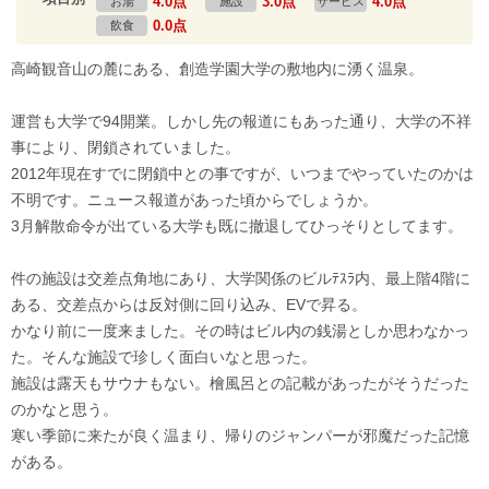
4.0点
3.0点
4.0点
お湯
施設
サービス
0.0点
飲食
高崎観音山の麓にある、創造学園大学の敷地内に湧く温泉。
運営も大学で94開業。しかし先の報道にもあった通り、大学の不祥
事により、閉鎖されていました。
2012年現在すでに閉鎖中との事ですが、いつまでやっていたのかは
不明です。ニュース報道があった頃からでしょうか。
3月解散命令が出ている大学も既に撤退してひっそりとしてます。
件の施設は交差点角地にあり、大学関係のビルﾃｽﾗ内、最上階4階に
ある、交差点からは反対側に回り込み、EVで昇る。
かなり前に一度来ました。その時はビル内の銭湯としか思わなかっ
た。そんな施設で珍しく面白いなと思った。
施設は露天もサウナもない。檜風呂との記載があったがそうだった
のかなと思う。
寒い季節に来たが良く温まり、帰りのジャンパーが邪魔だった記憶
がある。