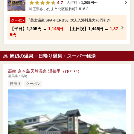
4.7
入浴料：
1,205円
〜
埼玉県さいたま市北区植竹町1-816-8
『美楽温泉 SPA-HERBS』大人入浴料最大70円引き
クーポン
【平日】
1,205円
→
1,145円
【土日祝】
1,445円
→
1,37
5円
周辺の温泉・日帰り温泉・スーパー銭湯
高崎 京ヶ島天然温泉 湯都里（ゆとり）
群馬県 / 高崎
日帰り
クーポン