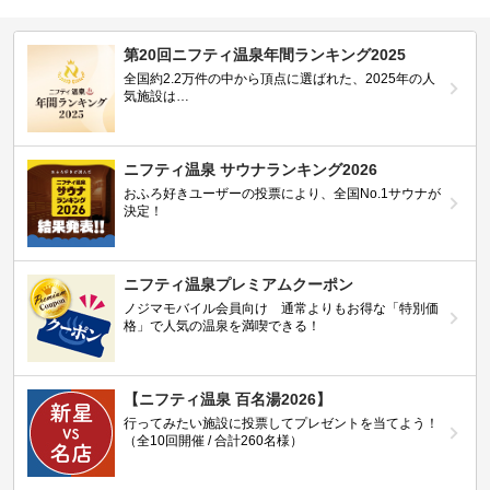
第20回ニフティ温泉年間ランキング2025
全国約2.2万件の中から頂点に選ばれた、2025年の人
気施設は…
ニフティ温泉 サウナランキング2026
おふろ好きユーザーの投票により、全国No.1サウナが
決定！
ニフティ温泉プレミアムクーポン
ノジマモバイル会員向け 通常よりもお得な「特別価
格」で人気の温泉を満喫できる！
【ニフティ温泉 百名湯2026】
行ってみたい施設に投票してプレゼントを当てよう！
（全10回開催 / 合計260名様）