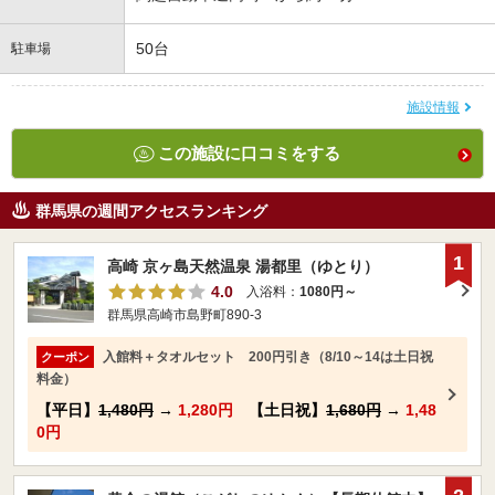
50台
駐車場
施設情報
この施設に口コミをする
群馬県の週間アクセスランキング
1
高崎 京ヶ島天然温泉 湯都里（ゆとり）
4.0
入浴料：
1080円～
群馬県高崎市島野町890-3
入館料＋タオルセット 200円引き（8/10～14は土日祝
クーポン
料金）
【平日】
1,480円
→
1,280円
【土日祝】
1,680円
→
1,48
0円