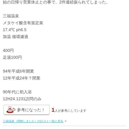
始の日帰り営業休止との事で、2件連続振られてしまった。
三福温泉
メタケイ酸含有規定泉
17.4℃ ph6.5
加温 循環濾過
400円
足湯100円
94年平成6年開業
12年平成24年？閉業
90年代に初入浴
12H24.1231訪問のみ
1
参考になった！
人が
参考にしています
三福温泉（閉館しました）の口コミ一覧に戻る
>