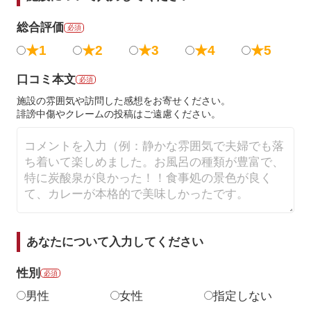
総合評価
必須
★1
★2
★3
★4
★5
口コミ本文
必須
施設の雰囲気や訪問した感想をお寄せください。
誹謗中傷やクレームの投稿はご遠慮ください。
あなたについて入力してください
性別
必須
男性
女性
指定しない