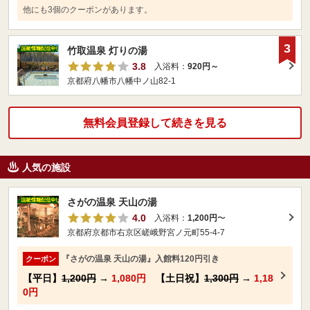
他にも3個のクーポンがあります。
3
竹取温泉 灯りの湯
3.8
入浴料：
920円～
京都府八幡市八幡中ノ山82-1
無料会員登録して続きを見る
人気の施設
さがの温泉 天山の湯
4.0
入浴料：
1,200円
〜
京都府京都市右京区嵯峨野宮ノ元町55-4-7
『さがの温泉 天山の湯』入館料120円引き
クーポン
【平日】
1,200円
→
1,080円
【土日祝】
1,300円
→
1,18
0円