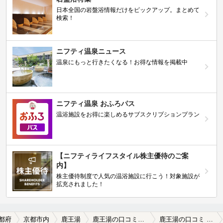
日本全国の岩盤浴情報だけをピックアップ。まとめて
検索！
ニフティ温泉ニュース
温泉にもっと行きたくなる！お得な情報を掲載中
ニフティ温泉 おふろパス
温浴施設をお得に楽しめるサブスクリプションプラン
【ニフティライフスタイル株主優待のご案
内】
株主優待制度で人気の温浴施設に行こう！対象施設が
拡充されました！
都府
京都市内
鹿王湯
鹿王湯の口コミ一覧
鹿王湯の口コミ 参考情報