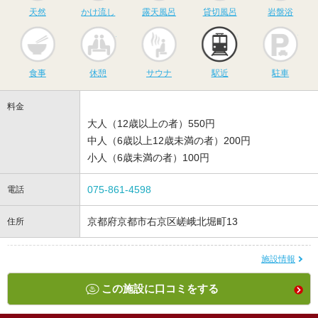
天然
かけ流し
露天風呂
貸切風呂
岩盤浴
食事
休憩
サウナ
駅近
駐
食事
休憩
サウナ
駅近
駐車
料金
大人（12歳以上の者）550円
中人（6歳以上12歳未満の者）200円
小人（6歳未満の者）100円
075-861-4598
電話
京都府京都市右京区嵯峨北堀町13
住所
施設情報
この施設に口コミをする