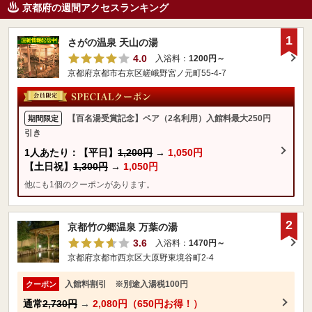
京都府の週間アクセスランキング
1
さがの温泉 天山の湯
4.0
入浴料：
1200円～
京都府京都市右京区嵯峨野宮ノ元町55-4-7
【百名湯受賞記念】ペア（2名利用）入館料最大250円
期間限定
引き
1人あたり：【平日】
1,200円
→
1,050円
【土日祝】
1,300円
→
1,050円
他にも1個のクーポンがあります。
2
京都竹の郷温泉 万葉の湯
3.6
入浴料：
1470円～
京都府京都市西京区大原野東境谷町2-4
入館料割引 ※別途入湯税100円
クーポン
通常
2,730円
→
2,080円（650円お得！）