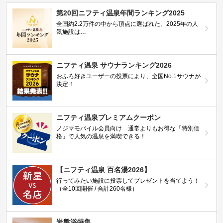
第20回ニフティ温泉年間ランキング2025
全国約2.2万件の中から頂点に選ばれた、2025年の人
気施設は…
ニフティ温泉 サウナランキング2026
おふろ好きユーザーの投票により、全国No.1サウナが
決定！
ニフティ温泉プレミアムクーポン
ノジマモバイル会員向け 通常よりもお得な「特別価
格」で人気の温泉を満喫できる！
【ニフティ温泉 百名湯2026】
行ってみたい施設に投票してプレゼントを当てよう！
（全10回開催 / 合計260名様）
岩盤浴特集