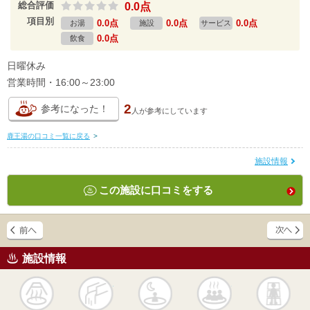
総合評価
0.0点
項目別
0.0点
0.0点
0.0点
お湯
施設
サービス
0.0点
飲食
日曜休み
営業時間・16:00～23:00
2
参考になった！
人が
参考にしています
鹿王湯の口コミ一覧に戻る
>
施設情報
この施設に口コミをする
施設情報
天然
かけ流し
露天風呂
貸切風呂
岩