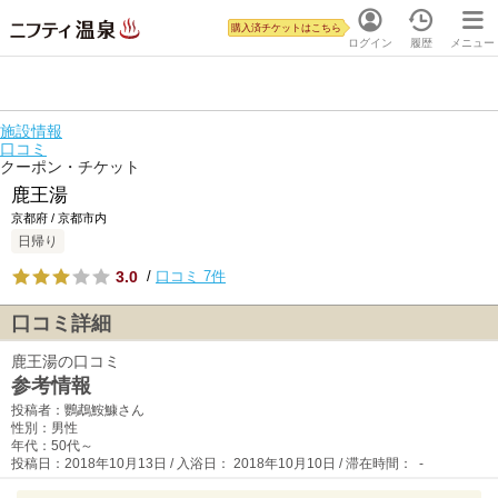
購入済チケットはこちら
ログイン
履歴
メニュー
施設情報
口コミ
クーポン・チケット
鹿王湯
京都府 / 京都市内
日帰り
3.0
/
口コミ 7件
口コミ詳細
鹿王湯の口コミ
参考情報
投稿者：鸚鵡鮟鱇さん
性別：男性
年代：50代～
投稿日：2018年10月13日 / 入浴日： 2018年10月10日 / 滞在時間： -